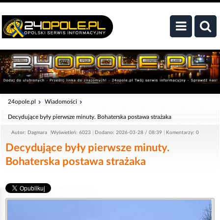
24opole.pl
Wiadomości
Decydujące były pierwsze minuty. Bohaterska postawa strażaka
Autor: Dagmara
Wyświetleń: 6023
Dodano: 2026-03-28 / 08:39
Komentarzy: 0
Decydujące były pierwsze minuty.
Bohaterska postawa strażaka