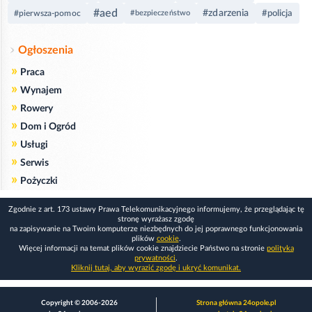
#aed
#zdarzenia
#policja
#pierwsza-pomoc
#bezpieczeństwo
Ogłoszenia
»
Praca
»
Wynajem
»
Rowery
»
Dom i Ogród
»
Usługi
»
Serwis
»
Pożyczki
Zgodnie z art. 173 ustawy Prawa Telekomunikacyjnego informujemy, że przeglądając tę
stronę wyrażasz zgodę
na zapisywanie na Twoim komputerze niezbędnych do jej poprawnego funkcjonowania
plików
cookie
.
Więcej informacji na temat plików cookie znajdziecie Państwo na stronie
polityka
prywatności
.
Kliknij tutaj, aby wyrazić zgodę i ukryć komunikat.
Copyright © 2006-2026
Strona główna 24opole.pl