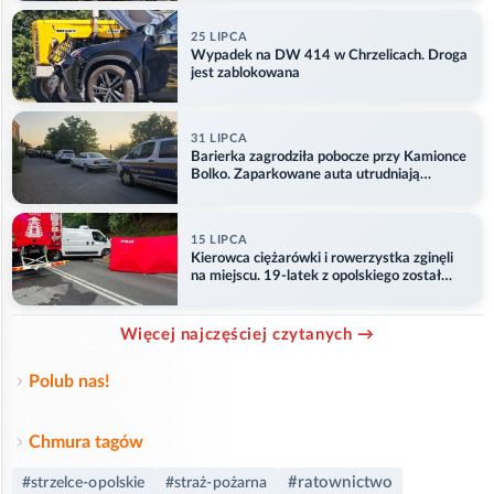
25 LIPCA
Wypadek na DW 414 w Chrzelicach. Droga
jest zablokowana
31 LIPCA
Barierka zagrodziła pobocze przy Kamionce
Bolko. Zaparkowane auta utrudniają
przejazd
15 LIPCA
Kierowca ciężarówki i rowerzystka zginęli
na miejscu. 19-latek z opolskiego został
ranny
Więcej najczęściej czytanych →
Polub nas!
Chmura tagów
#ratownictwo
#strzelce-opolskie
#straż-pożarna