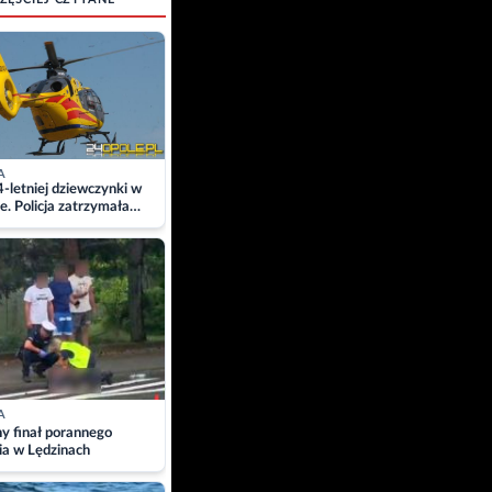
A
4-letniej dziewczynki w
e. Policja zatrzymała
A
ny finał porannego
ia w Lędzinach