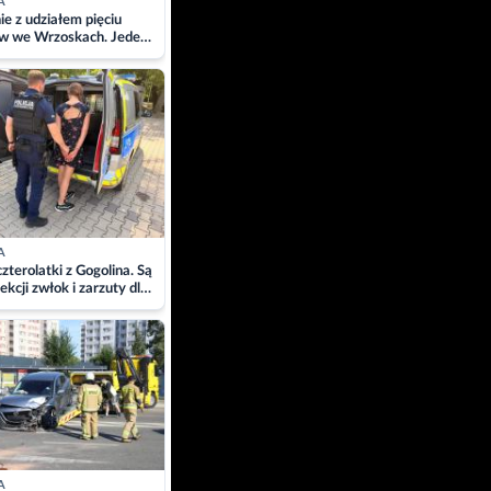
A
ie z udziałem pięciu
w we Wrzoskach. Jeden
wców zabrany w
ach
A
zterolatki z Gogolina. Są
ekcji zwłok i zarzuty dla
A