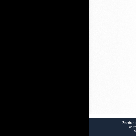
Zgodnie 
na z
W