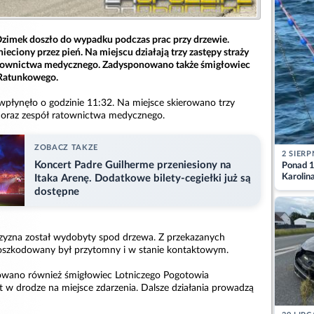
zimek doszło do wypadku podczas prac przy drzewie.
ieciony przez pień. Na miejscu działają trzy zastępy straży
ratownictwa medycznego. Zadysponowano także śmigłowiec
 Ratunkowego.
 wpłynęło o godzinie 11:32. Na miejsce skierowano trzy
j oraz zespół ratownictwa medycznego.
ZOBACZ TAKZE
2 SIERP
Koncert Padre Guilherme przeniesiony na
Ponad 1
Karolin
Itaka Arenę. Dodatkowe bilety-cegiełki już są
przez Ba
dostępne
Aktuali
zyzna został wydobyty spod drzewa. Z przekazanych
poszkodowany był przytomny i w stanie kontaktowym.
wano również śmigłowiec Lotniczego Pogotowia
t w drodze na miejsce zdarzenia. Dalsze działania prowadzą