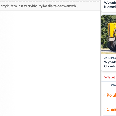
Wypadek
artykułem jest w trybie "tylko dla zalogowanych".
Niemodl
osoby w
25 LIPC
Wypade
Chrzelic
zablok
Więcej 
Wię
Polu
Chmu