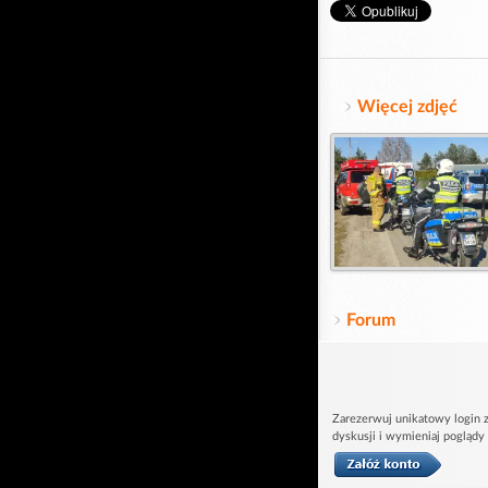
Więcej zdjęć
Forum
Zarezerwuj unikatowy login z
dyskusji i wymieniaj poglądy