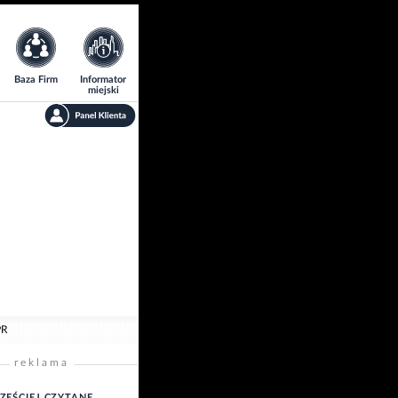
Baza Firm
Informator
miejski
PR
reklama
ZĘŚCIEJ CZYTANE