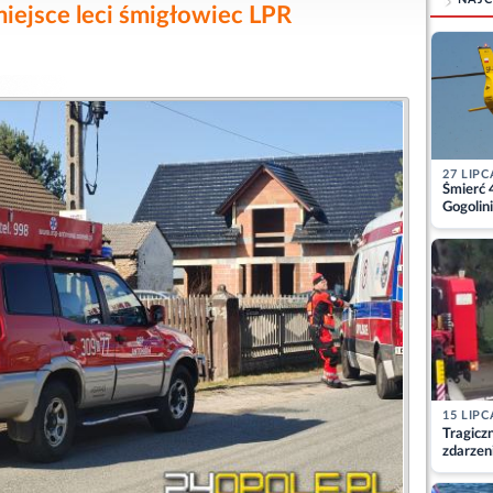
iejsce leci śmigłowiec LPR
27 LIPC
Śmierć 
Gogolini
matkę
15 LIPC
Tragicz
zdarzen