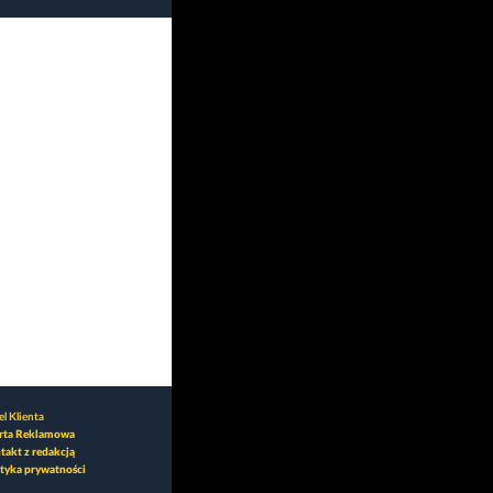
l Klienta
rta Reklamowa
takt z redakcją
ityka prywatności