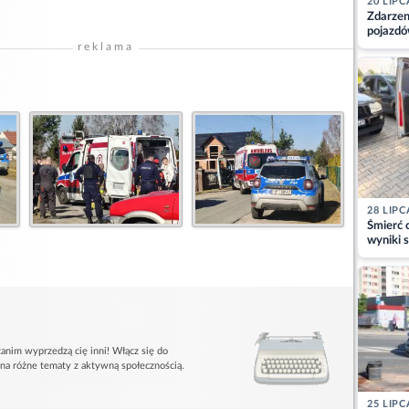
20 LIPC
Zdarzen
pojazdó
z kiero
reklama
kajdank
28 LIPC
Śmierć c
wyniki s
matki
anim wyprzedzą cię inni! Włącz się do
 na różne tematy z aktywną społecznością.
25 LIPC