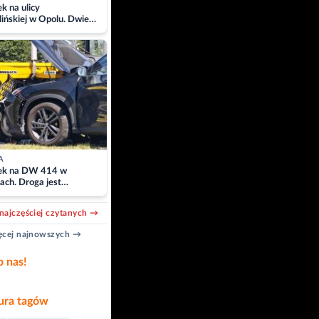
 na ulicy
ińskiej w Opolu. Dwie
 szpitalu
A
k na DW 414 w
ach. Droga jest
owana
najczęściej czytanych →
cej najnowszych →
b nas!
ra tagów