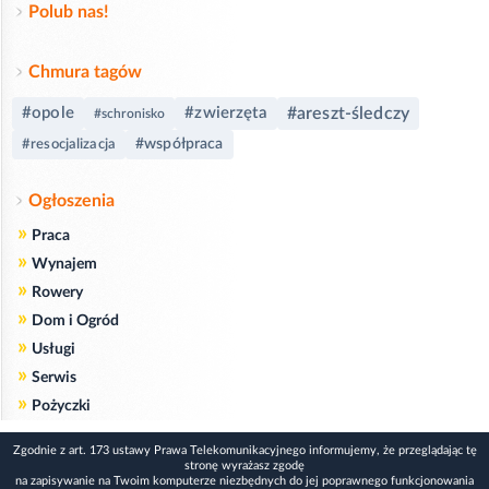
Polub nas!
Chmura tagów
#opole
#zwierzęta
#areszt-śledczy
#schronisko
#współpraca
#resocjalizacja
Ogłoszenia
»
Praca
»
Wynajem
»
Rowery
»
Dom i Ogród
»
Usługi
»
Serwis
»
Pożyczki
Zgodnie z art. 173 ustawy Prawa Telekomunikacyjnego informujemy, że przeglądając tę
stronę wyrażasz zgodę
na zapisywanie na Twoim komputerze niezbędnych do jej poprawnego funkcjonowania