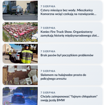
7 SIERPNIA
Cztery miesiące bez wody. Mieszkańcy
Komorzna wciąż czekają na rozwiązanie
problemu
7 SIERPNIA
Koniec Fire Truck Show. Organizatorzy
zamykają historię międzynarodowego zlotu
w Główczycach
7 SIERPNIA
Brak pasów był początkiem problemów
7 SIERPNIA
Slalomem na hulajnodze prosto do
policyjnego aresztu
7 SIERPNIA
Chciała zaimponować "fajnym chłopakom"
swoją jazdą BMW