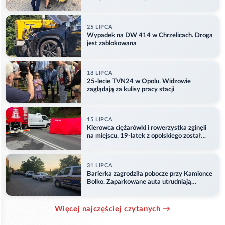
25 LIPCA
Wypadek na DW 414 w Chrzelicach. Droga
jest zablokowana
18 LIPCA
25-lecie TVN24 w Opolu. Widzowie
zaglądają za kulisy pracy stacji
15 LIPCA
Kierowca ciężarówki i rowerzystka zginęli
na miejscu. 19-latek z opolskiego został
ranny
31 LIPCA
Barierka zagrodziła pobocze przy Kamionce
Bolko. Zaparkowane auta utrudniają
przejazd
Więcej najczęściej czytanych →