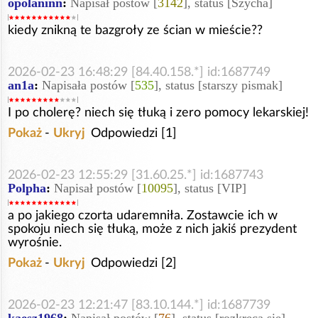
opolaninn
:
Napisał postów [
3142
], status [Szycha]
kiedy znikną te bazgroły ze ścian w mieście??
2026-02-23 16:48:29 [84.40.158.*] id:1687749
an1a
:
Napisała postów [
535
], status [starszy pismak]
I po cholerę? niech się tłuką i zero pomocy lekarskiej!
Pokaż
-
Ukryj
Odpowiedzi [1]
2026-02-23 12:55:29 [31.60.25.*] id:1687743
Polpha
:
Napisał postów [
10095
], status [VIP]
a po jakiego czorta udaremniła. Zostawcie ich w
spokoju niech się tłuką, może z nich jakiś prezydent
wyrośnie.
Pokaż
-
Ukryj
Odpowiedzi [2]
2026-02-23 12:21:47 [83.10.144.*] id:1687739
kaesz1968
:
Napisał postów [
76
], status [rozkręca się]