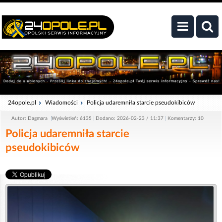
24opole.pl
Wiadomości
Policja udaremniła starcie pseudokibiców
Autor: Dagmara
Wyświetleń: 6135
Dodano: 2026-02-23 / 11:37
Komentarzy: 10
Policja udaremniła starcie
pseudokibiców