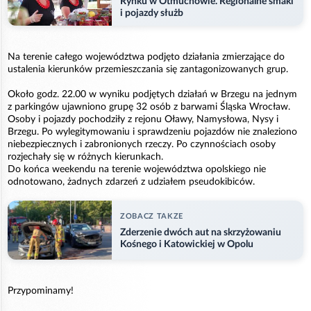
Rynku w Otmuchowie. Regionalne smaki
i pojazdy służb
Na terenie całego województwa podjęto działania zmierzające do
ustalenia kierunków przemieszczania się zantagonizowanych grup.
Około godz. 22.00 w wyniku podjętych działań w Brzegu na jednym
z parkingów ujawniono grupę 32 osób z barwami Śląska Wrocław.
Osoby i pojazdy pochodziły z rejonu Oławy, Namysłowa, Nysy i
Brzegu. Po wylegitymowaniu i sprawdzeniu pojazdów nie znaleziono
niebezpiecznych i zabronionych rzeczy. Po czynnościach osoby
rozjechały się w różnych kierunkach.
Do końca weekendu na terenie województwa opolskiego nie
odnotowano, żadnych zdarzeń z udziałem pseudokibiców.
ZOBACZ TAKZE
Zderzenie dwóch aut na skrzyżowaniu
Kośnego i Katowickiej w Opolu
Przypominamy!