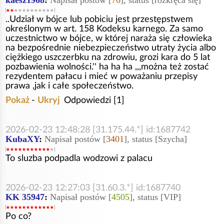
..Udział w bójce lub pobiciu jest przestępstwem
określonym w art. 158 Kodeksu karnego. Za samo
uczestnictwo w bójce, w której naraża się człowieka
na bezpośrednie niebezpieczeństwo utraty życia albo
ciężkiego uszczerbku na zdrowiu, grozi kara do 5 lat
pozbawienia wolności.'' ha ha ha ,,,można też zostać
rezydentem pałacu i mieć w poważaniu przepisy
prawa ,jak i całe społeczeństwo.
Pokaż
-
Ukryj
Odpowiedzi [1]
2026-02-23 12:48:28 [31.175.44.*] id:1687742
KubaXY
:
Napisał postów [
3401
], status [Szycha]
To sluzba podpadla wodzowi z palacu
2026-02-23 12:27:03 [31.60.3.*] id:1687740
KK 35947
:
Napisał postów [
4505
], status [VIP]
Po co?