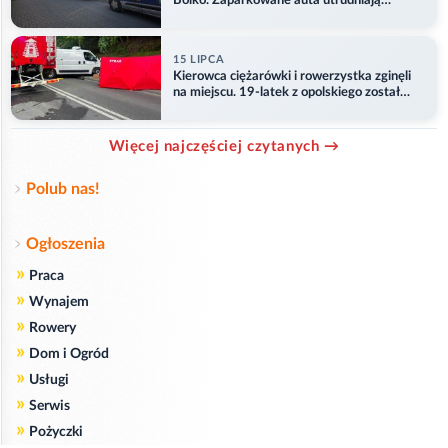
Bolko. Zaparkowane auta utrudniają
przejazd
15 LIPCA
Kierowca ciężarówki i rowerzystka zginęli
na miejscu. 19-latek z opolskiego został
ranny
Więcej najczęściej czytanych →
Polub nas!
Ogłoszenia
»
Praca
»
Wynajem
»
Rowery
»
Dom i Ogród
»
Usługi
»
Serwis
»
Pożyczki