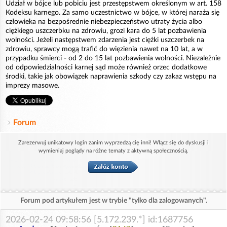
Udział w bójce lub pobiciu jest przestępstwem określonym w art. 158
Kodeksu karnego. Za samo uczestnictwo w bójce, w której naraża się
człowieka na bezpośrednie niebezpieczeństwo utraty życia albo
ciężkiego uszczerbku na zdrowiu, grozi kara do 5 lat pozbawienia
wolności. Jeżeli następstwem zdarzenia jest ciężki uszczerbek na
zdrowiu, sprawcy mogą trafić do więzienia nawet na 10 lat, a w
przypadku śmierci - od 2 do 15 lat pozbawienia wolności. Niezależnie
od odpowiedzialności karnej sąd może również orzec dodatkowe
środki, takie jak obowiązek naprawienia szkody czy zakaz wstępu na
imprezy masowe.
Forum
Zarezerwuj unikatowy login zanim wyprzedzą cię inni! Włącz się do dyskusji i
wymieniaj poglądy na różne tematy z aktywną społecznością.
Forum pod artykułem jest w trybie "tylko dla zalogowanych".
2026-02-24 09:58:56 [5.172.239.*] id:1687756