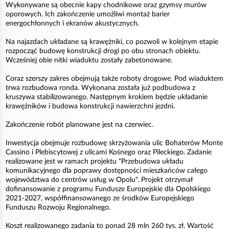
Wykonywane są obecnie kapy chodnikowe oraz gzymsy murów
oporowych. Ich zakończenie umożliwi montaż barier
energochłonnych i ekranów akustycznych.
Na najazdach układane są krawężniki, co pozwoli w kolejnym etapie
rozpocząć budowę konstrukcji drogi po obu stronach obiektu.
Wcześniej obie nitki wiaduktu zostały zabetonowane.
Coraz szerszy zakres obejmują także roboty drogowe. Pod wiaduktem
trwa rozbudowa ronda. Wykonana została już podbudowa z
kruszywa stabilizowanego. Następnym krokiem będzie układanie
krawężników i budowa konstrukcji nawierzchni jezdni.
Zakończenie robót planowane jest na czerwiec.
Inwestycja obejmuje rozbudowę skrzyżowania ulic Bohaterów Monte
Cassino i Plebiscytowej z ulicami Kośnego oraz Pileckiego. Zadanie
realizowane jest w ramach projektu "Przebudowa układu
komunikacyjnego dla poprawy dostępności mieszkańców całego
województwa do centrów usług w Opolu". Projekt otrzymał
dofinansowanie z programu Fundusze Europejskie dla Opolskiego
2021-2027, współfinansowanego ze środków Europejskiego
Funduszu Rozwoju Regionalnego.
Koszt realizowanego zadania to ponad 28 mln 260 tys. zł. Wartość