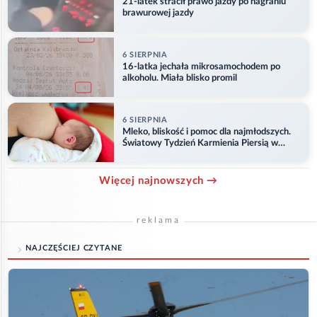
21-latek stracił prawo jazdy po nagraniu
brawurowej jazdy
6 SIERPNIA
16-latka jechała mikrosamochodem po
alkoholu. Miała blisko promil
6 SIERPNIA
Mleko, bliskość i pomoc dla najmłodszych.
Światowy Tydzień Karmienia Piersią w
Opolu
Więcej najnowszych →
reklama
NAJCZĘŚCIEJ CZYTANE