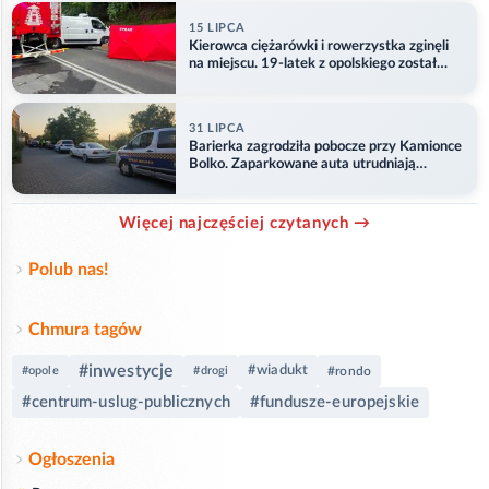
15 LIPCA
Kierowca ciężarówki i rowerzystka zginęli
na miejscu. 19-latek z opolskiego został
ranny
31 LIPCA
Barierka zagrodziła pobocze przy Kamionce
Bolko. Zaparkowane auta utrudniają
przejazd
Więcej najczęściej czytanych →
Polub nas!
Chmura tagów
#inwestycje
#wiadukt
#opole
#drogi
#rondo
#centrum-uslug-publicznych
#fundusze-europejskie
Ogłoszenia