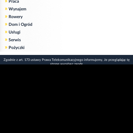
»
Praca
»
Wynajem
»
Rowery
»
Dom i Ogród
»
Usługi
»
Serwis
»
Pożyczki
Zgodnie z art. 173 ustawy Prawa Telekomunikacyjnego informujemy, że przeglądając tę
stronę wyrażasz zgodę
na zapisywanie na Twoim komputerze niezbędnych do jej poprawnego funkcjonowania
plików
cookie
.
Więcej informacji na temat plików cookie znajdziecie Państwo na stronie
polityka
prywatności
.
Kliknij tutaj, aby wyrazić zgodę i ukryć komunikat.
Copyright © 2006-2026
Strona główna 24opole.pl
by 24opole sp. z o.o.
www.hotele.24opole.pl
v4.30.7
2026-08-06 01:15
użytkownicy on-line: 3035
Panel Klienta
rekord on-line: 129224
Oferta Reklamowa
wyświetleń: 1673302208
Kontakt z redakcją