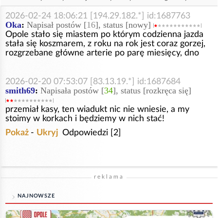
2026-02-24 18:06:21 [194.29.182.*] id:1687763
Oka
:
Napisał postów [
16
], status [nowy]
Opole stało się miastem po którym codzienna jazda
stała się koszmarem, z roku na rok jest coraz gorzej,
rozgrzebane główne arterie po parę miesięcy, dno
2026-02-20 07:53:07 [83.13.19.*] id:1687684
smith69
:
Napisała postów [
34
], status [rozkręca się]
przemiał kasy, ten wiadukt nic nie wniesie, a my
stoimy w korkach i będziemy w nich stać!
Pokaż
-
Ukryj
Odpowiedzi [2]
reklama
NAJNOWSZE