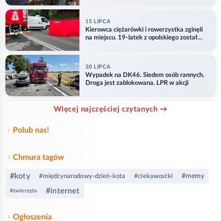
15 LIPCA
Kierowca ciężarówki i rowerzystka zginęli
na miejscu. 19-latek z opolskiego został
ranny
30 LIPCA
Wypadek na DK46. Siedem osób rannych.
Droga jest zablokowana. LPR w akcji
Więcej najczęściej czytanych →
Polub nas!
Chmura tagów
#koty
#memy
#międzynarodowy-dzień-kota
#ciekawostki
#internet
#zwierzęta
Ogłoszenia