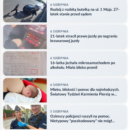
6 SIERPNIA
Rozbój z rozbitą butelką na ul. 1 Maja. 27-
latek stanie przed sądem
6 SIERPNIA
21-latek stracił prawo jazdy po nagraniu
brawurowej jazdy
6 SIERPNIA
16-latka jechała mikrosamochodem po
alkoholu. Miała blisko promil
6 SIERPNIA
Mleko, bliskość i pomoc dla najmłodszych.
Światowy Tydzień Karmienia Piersią w
Opolu
5 SIERPNIA
Ozimscy policjanci ruszyli na pomoc.
Nietypowy "poszkodowany" nie mógł
odlecieć