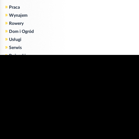
»
Praca
»
Wynajem
»
Rowery
»
Dom i Ogród
»
Usługi
»
Serwis
»
Pożyczki
Zgodnie z art. 173 ustawy Prawa Telekomunikacyjnego informujemy, że przeglądając tę
stronę wyrażasz zgodę
na zapisywanie na Twoim komputerze niezbędnych do jej poprawnego funkcjonowania
plików
cookie
.
Więcej informacji na temat plików cookie znajdziecie Państwo na stronie
polityka
prywatności
.
Kliknij tutaj, aby wyrazić zgodę i ukryć komunikat.
Copyright © 2006-2026
Strona główna 24opole.pl
by 24opole sp. z o.o.
www.hotele.24opole.pl
v4.30.7
2026-08-06 01:15
użytkownicy on-line: 3174
Panel Klienta
rekord on-line: 129224
Oferta Reklamowa