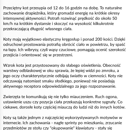
Przeciętny kot przesypia od 12 do 16 godzin na dobę. To naturalne
zachowanie drapieżnika, który gromadzi energię na krótkie okresy
intensywnej aktywności. Potrafi rozwinąć prędkość do około 50
km/h na krótkim dystansie i skoczyć na wysokość kilkukrotnie
przekraczającą długość własnego ciała.
Koty mają wyjątkowo elastyczny kręgosłup i ponad 200 kości. Dzięki
odruchowi prostowania potrafią obrócić ciało w powietrzu, by spaść
na łapy. Ich wibrysy, czyli wąsy czuciowe, pomagają ocenić szerokość
przejścia i orientować się w przestrzeni.
Wzrok kota jest przystosowany do słabego oświetlenia. Obecność
warstwy odblaskowej w oku sprawia, że lepiej widzi po zmroku, a
jego oczy charakterystycznie odbijają światło w ciemności. Koty nie
odczuwają natomiast smaku słodkiego, ponieważ nie posiadają
aktywnego receptora odpowiedzialnego za jego rozpoznawanie.
Zwierzęta te komunikują się nie tylko miauczeniem. Ruch ogona,
ustawienie uszu czy pozycja ciała przekazują konkretne sygnały. Co
ciekawe, dorosłe koty częściej miauczą do ludzi niż do innych kotów.
Koty są także jednym z najczęściej wykorzystywanych motywów w
internecie. Ich zachowania - nagłe sprinty po mieszkaniu, zrzucanie
przedmiotów ze stołu czy "okupowanie" klawiatury - stały się