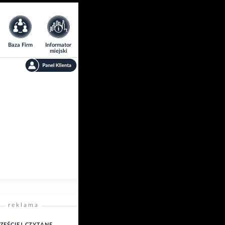
Baza Firm
Informator
miejski
reklama
ZĘŚCIEJ CZYTANE