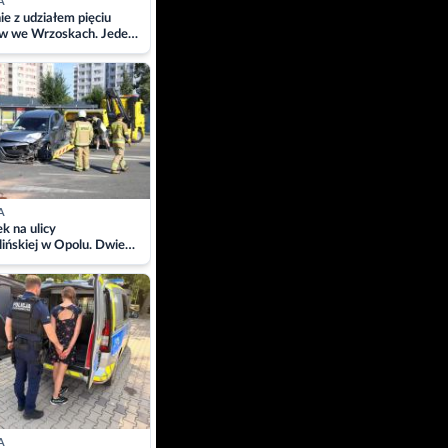
A
ie z udziałem pięciu
w we Wrzoskach. Jeden
wców zabrany w
ach
A
 na ulicy
ińskiej w Opolu. Dwie
 szpitalu
A