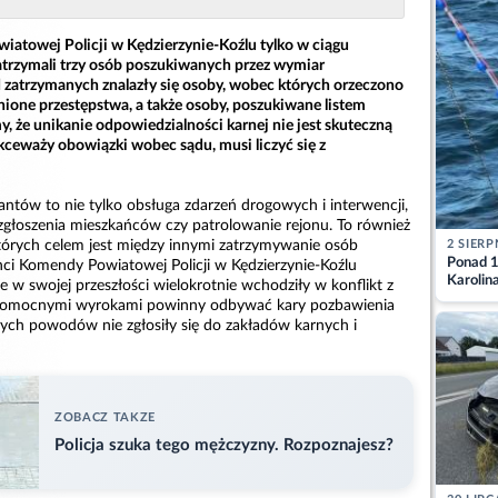
iatowej Policji w Kędzierzynie-Koźlu tylko w ciągu
trzymali trzy osób poszukiwanych przez wymiar
 zatrzymanych znalazły się osoby, wobec których orzeczono
nione przestępstwa, a także osoby, poszukiwane listem
 że unikanie odpowiedzialności karnej nie jest skuteczną
lekceważy obowiązki wobec sądu, musi liczyć się z
antów to nie tylko obsługa zdarzeń drogowych i interwencji,
zgłoszenia mieszkańców czy patrolowanie rejonu. To również
2 SIERP
których celem jest między innymi zatrzymywanie osób
Ponad 1
nci Komendy Powiatowej Policji w Kędzierzynie-Koźlu
Karolin
re w swojej przeszłości wielokrotnie wchodziły w konflikt z
przez Ba
womocnymi wyrokami powinny odbywać kary pozbawienia
Aktuali
nych powodów nie zgłosiły się do zakładów karnych i
ZOBACZ TAKZE
Policja szuka tego mężczyzny. Rozpoznajesz?