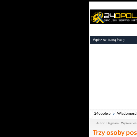
24opole.pl
Wiadomośc
Autor: Dagmara
Wyświetleń
Trzy osoby po