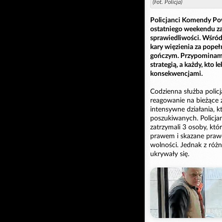
(Fot. Policja)
Policjanci Komendy Pow
ostatniego weekendu za
sprawiedliwości. Wśród
kary więzienia za popeł
gończym. Przypominamy,
strategią, a każdy, kto 
konsekwencjami.
Codzienna służba policj
reagowanie na bieżące 
intensywne działania, 
poszukiwanych. Policja
zatrzymali 3 osoby, któ
prawem i skazane pra
wolności. Jednak z róż
ukrywały się.