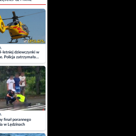
A
4-letniej dziewczynki w
e. Policja zatrzymała
A
ny finał porannego
ia w Lędzinach