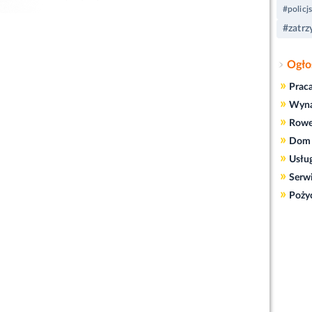
#policjs
#zatrz
Ogło
»
Prac
»
Wyn
»
Rowe
»
Dom 
»
Usłu
»
Serw
»
Poży