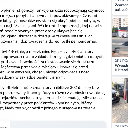
20 LIPC
Zdarzen
pojazdó
i wpłynie list gończy, funkcjonariusze rozpoczynają czynności
z kiero
ia miejsca pobytu i zatrzymania poszukiwanego. Czasami
kajdank
e lat, gdyż poszukiwany stara się ukryć miejsce pobytu, w
 najbliżsi i znajomi. Wielokrotnie opuszczają kraj na wiele
iałań podejmowanych przez osoby ukrywające się,
policjanci skutecznie działają w zakresie ustalania ich
trzymania i doprowadzenia do jednostki penitencjarnej.
był 48-letniego mieszkaniec Kędzierzyna-Koźla, który
 doprowadzenia do zakładu karnego, gdzie miał do odbycia
25 LIPC
y pozbawienia wolności za niestosowanie się do zakazu
Wypadek
Mężczyzna przez wiele miesięcy ukrywał się przed
Niemodl
ci w mieszkaniu, chcąc uniknąć odpowiedzialności.
osoby w
osadzony w zakładzie penitencjarnym.
ył 40-letni mężczyzna, który najbliższe 302 dni spędzi w
on poszukiwany listem gończym również za niestosowanie się
pojazdów mechanicznych oraz niealimenatcję. Mieszkaniec
ł rozpoznany przez policjantów kryminalnych, którzy
o, kiedy ten wychodził z jednego z urzędów na terenie
28 LIPC