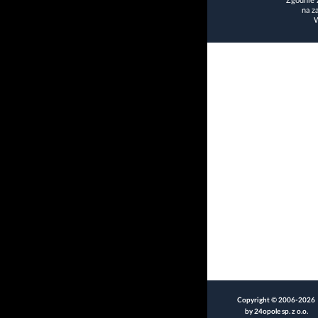
Zgodnie 
na z
W
Copyright © 2006-2026
by 24opole sp. z o.o.