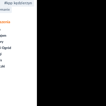
#kpp kędzierzyn
ymanie
szenia
a
ajem
ry
i Ogród
gi
is
czki