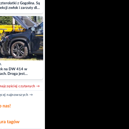
zterolatki z Gogolina. Są
ekcji zwłok i zarzuty dla
A
k na DW 414 w
ach. Droga jest
owana
najczęściej czytanych →
cej najnowszych →
b nas!
ra tagów