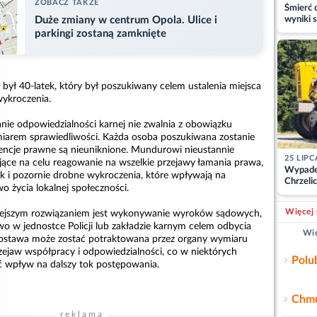
ZOBACZ TAKZE
Śmierć c
wyniki s
Duże zmiany w centrum Opola. Ulice i
matki
parkingi zostaną zamknięte
był 40-latek, który był poszukiwany celem ustalenia miejsca
ykroczenia.
nie odpowiedzialności karnej nie zwalnia z obowiązku
miarem sprawiedliwości. Każda osoba poszukiwana zostanie
encje prawne są nieuniknione. Mundurowi nieustannie
25 LIPC
jące na celu reagowanie na wszelkie przejawy łamania prawa,
Wypade
k i pozornie drobne wykroczenia, które wpływają na
Chrzelic
o życia lokalnej społeczności.
zablok
Więcej 
ejszym rozwiązaniem jest wykonywanie wyroków sądowych,
o w jednostce Policji lub zakładzie karnym celem odbycia
Wię
 postawa może zostać potraktowana przez organy wymiaru
rzejaw współpracy i odpowiedzialności, co w niektórych
Polu
 wpływ na dalszy tok postępowania.
Chmu
reklama