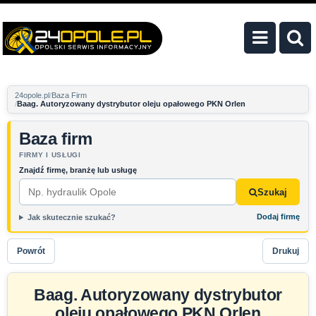
24opole.pl
Baza Firm
Baag. Autoryzowany dystrybutor oleju opałowego PKN Orlen
Baza firm
FIRMY I USŁUGI
Znajdź firmę, branżę lub usługę
Szukaj
Dodaj firmę
Jak skutecznie szukać?
Powrót
Drukuj
Baag. Autoryzowany dystrybutor
oleju opałowego PKN Orlen