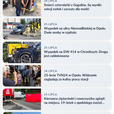
28 LIPCA
Śmierć czterolatki z Gogolina. Są wyniki
sekcji zwłok i zarzuty dla matki
25 LIPCA
Wypadek na ulicy Niemodlińskiej w Opolu.
Dwie osoby w szpitalu
25 LIPCA
Wypadek na DW 414 w Chrzelicach. Droga
jest zablokowana
18 LIPCA
25-lecie TVN24 w Opolu. Widzowie
zaglądają za kulisy pracy stacji
15 LIPCA
Kierowca ciężarówki i rowerzystka zginęli
na miejscu. 19-latek z opolskiego został
ranny