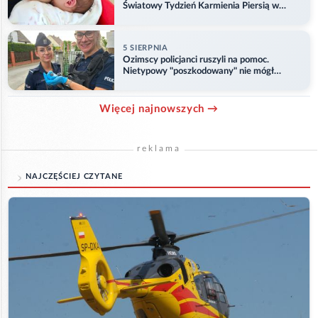
Światowy Tydzień Karmienia Piersią w
Opolu
5 SIERPNIA
Ozimscy policjanci ruszyli na pomoc.
Nietypowy "poszkodowany" nie mógł
odlecieć
Więcej najnowszych →
reklama
NAJCZĘŚCIEJ CZYTANE