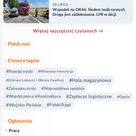
30 LIPCA
Wypadek na DK46. Siedem osób rannych.
Droga jest zablokowana. LPR w akcji
Więcej najczęściej czytanych →
Polub nas!
Chmura tagów
#Powiat nyski
#Milionowa inwestycja
#Hala magazynowa
#Ochrona Ludności i Obrony Cywilnej
#Zabezpieczenia
#Województwo opolskie
#Zaplecze logistyczne
#Współczesna infrastruktura
#Opole
#Wojsko Polskie
#Polski Rząd
Ogłoszenia
»
Praca