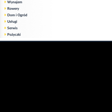
»
Wynajem
»
Rowery
»
Dom i Ogród
»
Usługi
»
Serwis
»
Pożyczki
Zgodnie z art. 173 ustawy Prawa Telekomunikacyjnego informujemy, że przeglądając tę
stronę wyrażasz zgodę
na zapisywanie na Twoim komputerze niezbędnych do jej poprawnego funkcjonowania
plików
cookie
.
Więcej informacji na temat plików cookie znajdziecie Państwo na stronie
polityka
prywatności
.
Kliknij tutaj, aby wyrazić zgodę i ukryć komunikat.
Copyright © 2006-2026
Strona główna 24opole.pl
by 24opole sp. z o.o.
www.hotele.24opole.pl
v4.30.7
2026-08-06 01:15
użytkownicy on-line: 2861
Panel Klienta
rekord on-line: 129224
Oferta Reklamowa
wyświetleń: 1673204354
Kontakt z redakcją
Polityka prywatności