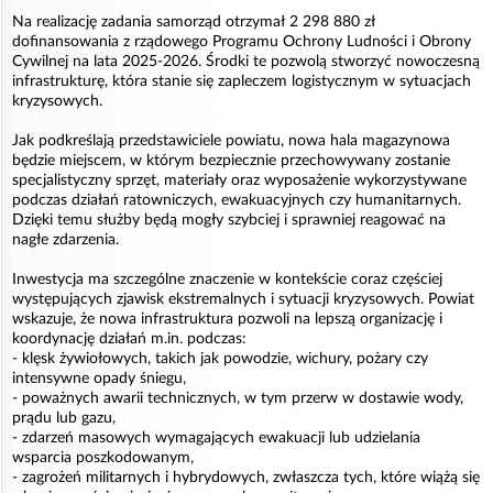
Na realizację zadania samorząd otrzymał 2 298 880 zł
dofinansowania z rządowego Programu Ochrony Ludności i Obrony
Cywilnej na lata 2025-2026. Środki te pozwolą stworzyć nowoczesną
infrastrukturę, która stanie się zapleczem logistycznym w sytuacjach
kryzysowych.
Jak podkreślają przedstawiciele powiatu, nowa hala magazynowa
będzie miejscem, w którym bezpiecznie przechowywany zostanie
specjalistyczny sprzęt, materiały oraz wyposażenie wykorzystywane
podczas działań ratowniczych, ewakuacyjnych czy humanitarnych.
Dzięki temu służby będą mogły szybciej i sprawniej reagować na
nagłe zdarzenia.
Inwestycja ma szczególne znaczenie w kontekście coraz częściej
występujących zjawisk ekstremalnych i sytuacji kryzysowych. Powiat
wskazuje, że nowa infrastruktura pozwoli na lepszą organizację i
koordynację działań m.in. podczas:
- klęsk żywiołowych, takich jak powodzie, wichury, pożary czy
intensywne opady śniegu,
- poważnych awarii technicznych, w tym przerw w dostawie wody,
prądu lub gazu,
- zdarzeń masowych wymagających ewakuacji lub udzielania
wsparcia poszkodowanym,
- zagrożeń militarnych i hybrydowych, zwłaszcza tych, które wiążą się