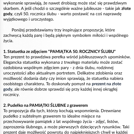
wykonanie sprawiają, że nawet drobiazg może stać się prawdziwym
skarbem. A jeśli chodzi o szczególnie ważne jubileusze - takie jak
złote
gody
, czyli 50. rocznica ślubu - warto postawić na coś naprawdę
wyjątkowego i uroczystego.
Poniżej przedstawiamy trzy inspirujące propozycje, które
zachwycą każdą parę i będą pięknym symbolem miłości i wspólnego
życia.
1. Statuetka ze zdjęciem "PAMIĄTKA 50. ROCZNICY ŚLUBU"
Ten prezent to prawdziwa perełka wśród jubileuszowych upominków.
Elegancka statuetka wykonana z trwałego materiału może zostać
ozdobiona wspólnym zdjęciem pary - z dnia ślubu, rodzinnej
uroczystości albo aktualnym portretem. Delikatne zdobienia oraz
możliwość dodania daty czy imion sprawiają, że statuetka nabiera
osobistego charakteru. To doskonały pomysł na
prezent na złote
gody
, ale równie dobrze sprawdzi się przy każdej innej okrągłej
rocznicy.
2. Pudełko na PAMIĄTKI ŚLUBNE z grawerem
To propozycja dla tych, którzy kochają wspomnienia. Drewniane
pudełko z subtelnym grawerem to idealne miejsce na
przechowywanie pamiątek z lat wspólnego życia - zdjęć, listów,
zaproszenia ślubnego, a może pierwszych dziecięcych rysunków. Taki
prezent daje możliwość powrotu do najpiękniejszych chwil w każdej