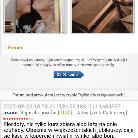
Forum
Zarezerwuj unikatowy login zanim wyprzedzą cię inni! Włącz się do dyskusji i
wymieniaj poglądy na różne tematy z aktywną społecznością.
Forum pod artykułem jest w trybie "tylko dla zalogowanych".
2025-09-22 18:59:31 [194.29.183.*] id:1684897
azam
:
Napisała postów [
1130
], status [zrobił/a karierę]
Pierdoły, nic tylko kurz zbiera albo leżą na dnie
szuflady. Obecnie w większości takich jubileuszy, daje
się kasę w kopercie i kwiatki, winko, albo bon.