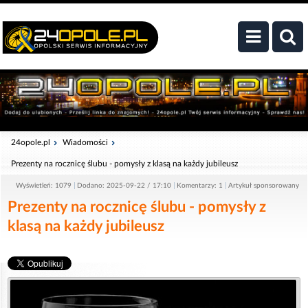
24opole.pl
Wiadomości
Prezenty na rocznicę ślubu - pomysły z klasą na każdy jubileusz
Wyświetleń: 1079
Dodano: 2025-09-22 / 17:10
Komentarzy: 1
Artykuł sponsorowany
Prezenty na rocznicę ślubu - pomysły z
klasą na każdy jubileusz