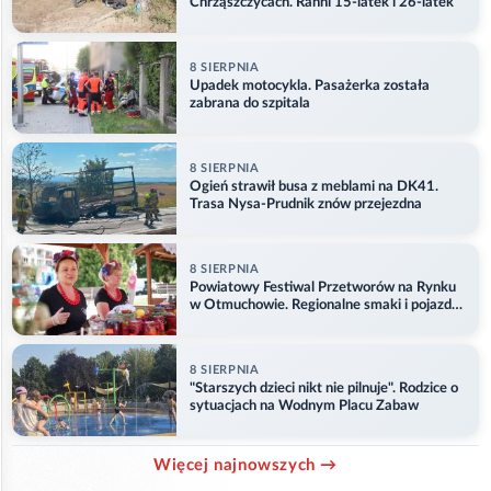
Chrząszczycach. Ranni 15-latek i 26-latek
8 SIERPNIA
Upadek motocykla. Pasażerka została
zabrana do szpitala
8 SIERPNIA
Ogień strawił busa z meblami na DK41.
Trasa Nysa-Prudnik znów przejezdna
8 SIERPNIA
Powiatowy Festiwal Przetworów na Rynku
w Otmuchowie. Regionalne smaki i pojazdy
służb
8 SIERPNIA
"Starszych dzieci nikt nie pilnuje". Rodzice o
sytuacjach na Wodnym Placu Zabaw
Więcej najnowszych →