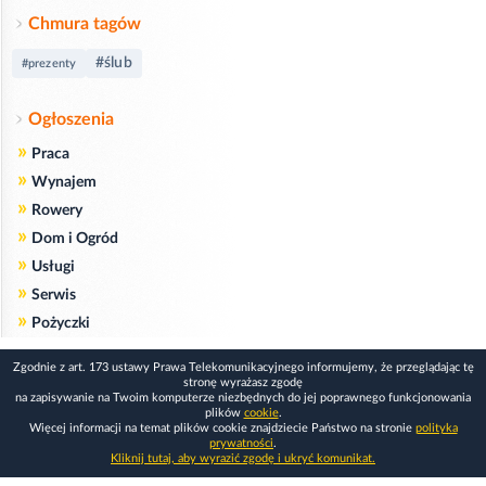
Chmura tagów
#ślub
#prezenty
Ogłoszenia
»
Praca
»
Wynajem
»
Rowery
»
Dom i Ogród
»
Usługi
»
Serwis
»
Pożyczki
Zgodnie z art. 173 ustawy Prawa Telekomunikacyjnego informujemy, że przeglądając tę
stronę wyrażasz zgodę
na zapisywanie na Twoim komputerze niezbędnych do jej poprawnego funkcjonowania
plików
cookie
.
Więcej informacji na temat plików cookie znajdziecie Państwo na stronie
polityka
prywatności
.
Kliknij tutaj, aby wyrazić zgodę i ukryć komunikat.