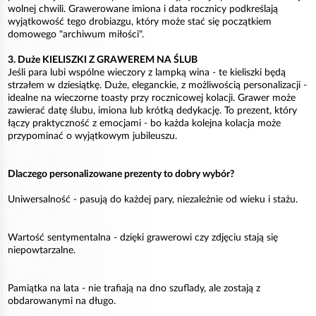
wolnej chwili. Grawerowane imiona i data rocznicy podkreślają
wyjątkowość tego drobiazgu, który może stać się początkiem
domowego "archiwum miłości".
3. Duże KIELISZKI Z GRAWEREM NA ŚLUB
Jeśli para lubi wspólne wieczory z lampką wina - te kieliszki będą
strzałem w dziesiątkę. Duże, eleganckie, z możliwością personalizacji -
idealne na wieczorne toasty przy rocznicowej kolacji. Grawer może
zawierać datę ślubu, imiona lub krótką dedykację. To prezent, który
łączy praktyczność z emocjami - bo każda kolejna kolacja może
przypominać o wyjątkowym jubileuszu.
Dlaczego personalizowane prezenty to dobry wybór?
Uniwersalność - pasują do każdej pary, niezależnie od wieku i stażu.
Wartość sentymentalna - dzięki grawerowi czy zdjęciu stają się
niepowtarzalne.
Pamiątka na lata - nie trafiają na dno szuflady, ale zostają z
obdarowanymi na długo.