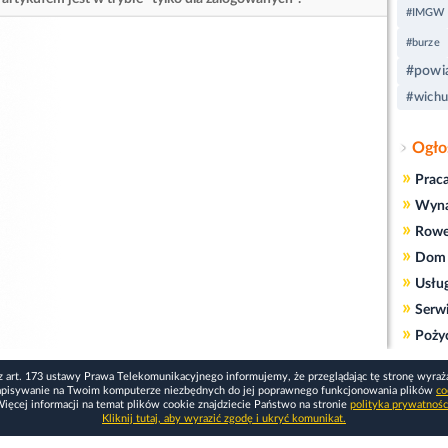
#IMGW
#burze
#powia
#wichu
Ogło
»
Prac
»
Wyn
»
Rowe
»
Dom 
»
Usłu
»
Serw
»
Poży
z art. 173 ustawy Prawa Telekomunikacyjnego informujemy, że przeglądając tę stronę wyraż
apisywanie na Twoim komputerze niezbędnych do jej poprawnego funkcjonowania plików
co
ięcej informacji na temat plików cookie znajdziecie Państwo na stronie
polityka prywatnośc
Kliknij tutaj, aby wyrazić zgodę i ukryć komunikat.