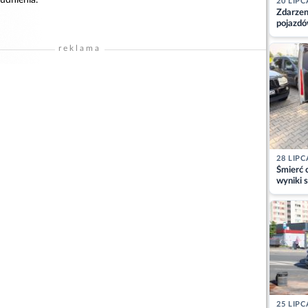
20 LIPC
Zdarzen
pojazdó
z kiero
kajdank
reklama
28 LIPC
Śmierć c
wyniki s
matki
25 LIPC