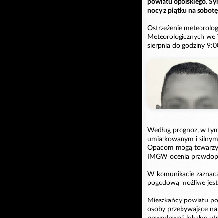
powiatu opolskiego. Sy
nocy z piątku na sobotę
Ostrzeżenie meteorolog
Meteorologicznych we 
sierpnia do godziny 9:0
Według prognoz, w tym 
umiarkowanym i silnym
Opadom mogą towarzys
IMGW ocenia prawdopod
W komunikacie zaznacz
pogodową możliwe jest 
Mieszkańcy powiatu pow
osoby przebywające na 
powodować lokalne utr