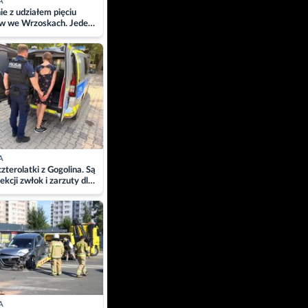
A
ie z udziałem pięciu
w we Wrzoskach. Jeden
wców zabrany w
ach
A
zterolatki z Gogolina. Są
ekcji zwłok i zarzuty dla
A