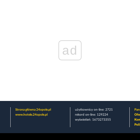
ad
Strona główna 24opole.pl
użytkownicy on-line: 2721
Pane
www.hotele.24opole.pl
rekord on-line: 129224
Ofe
wyświetleń: 1673273355
Kon
Pol