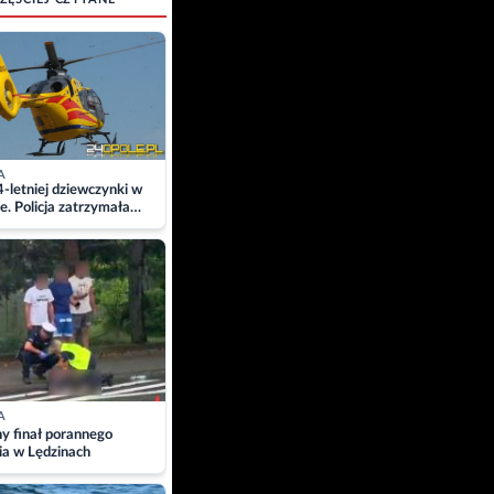
A
4-letniej dziewczynki w
e. Policja zatrzymała
A
ny finał porannego
ia w Lędzinach