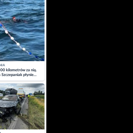
NIA
00 kilometrów za nią.
a Szczepaniak płynie
łtyk dla Piotra.
zacja