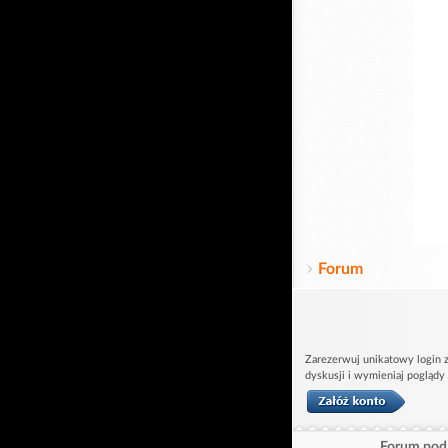
Forum
Zarezerwuj unikatowy login z
dyskusji i wymieniaj poglądy
Forum pod 