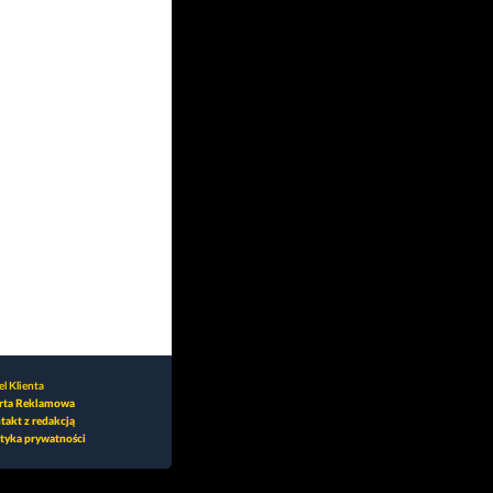
l Klienta
rta Reklamowa
takt z redakcją
ityka prywatności