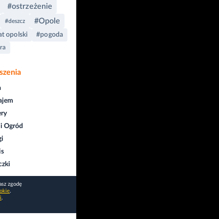
#ostrzeżenie
#Opole
#deszcz
t opolski
#pogoda
ra
szenia
a
ajem
ry
i Ogród
gi
is
czki
asz zgodę
okie
.
i
.