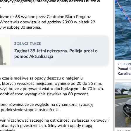
noptycy prognozują intensywne opady deszczu i burze w
.
iczne nr 68 wydane przez Centralne Biuro Prognoz
Wrocławiu obowiązuje od godziny 23:00 w piątek 29
0 w sobotę 30 sierpnia.
ZOBACZ TAKZE
Zaginął 39-letni nężczyzna. Policja prosi o
pomoc Aktualizacja
2 SIERP
Ponad 1
Karolin
czasie możliwe są opady deszczu o natężeniu
przez Ba
Aktuali
, których wysokość miejscami wyniesie od 20 do 35 mm.
zyć burze z porywami wiatru dochodzącymi do 70 km/h.
obieństwo wystąpienia zjawiska na 80 procent.
ono również, że ze względu na dynamiczną sytuację
podniesienie stopnia ostrzeżenia.
inni zachować szczególną ostrożność, zwłaszcza kierowcy i
otwartych przestrzeniach. Silny wiatr i opady mogą
udnienia.