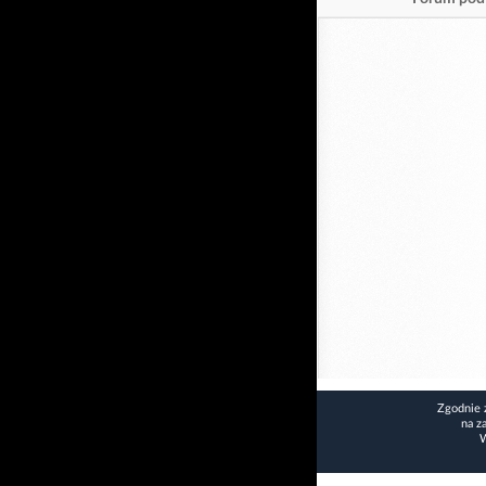
Zgodnie 
na z
W