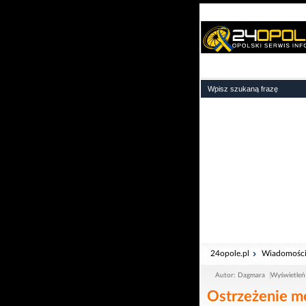
24opole.pl
Wiadomośc
Autor: Dagmara
Wyświetleń
Ostrzeżenie me