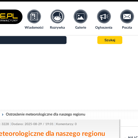
Wiadomości
Rozrywka
Galerie
Ogłoszenia
Poczta
Szukaj
i
Ostrzeżenie meteorologiczne dla naszego regionu
: 3228
Dodano: 2025-08-29 / 19:01
Komentarzy: 0
teorologiczne dla naszego regionu
NAJC