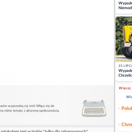
Wypadek
Niemodl
osoby w
25 LIPC
Wypade
Chrzelic
zablok
Więcej 
Wię
anim wyprzedzą cię inni! Włącz się do
Polu
 na różne tematy z aktywną społecznością.
Chmu
artykułem jest w trybie "tylko dla zalogowanych".