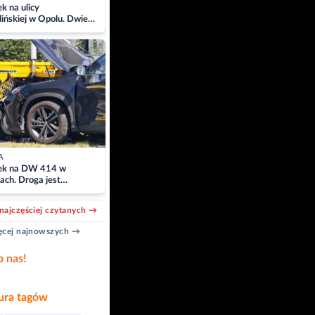
 na ulicy
ińskiej w Opolu. Dwie
 szpitalu
A
k na DW 414 w
ach. Droga jest
owana
najczęściej czytanych →
cej najnowszych →
b nas!
ra tagów