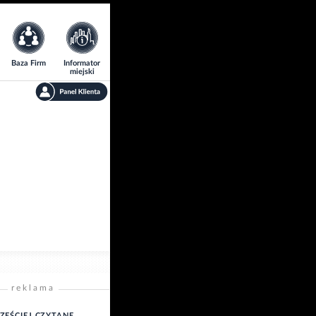
Baza Firm
Informator
miejski
reklama
ZĘŚCIEJ CZYTANE