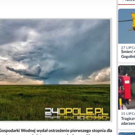
27 LIPC
Śmierć 
Gogolini
matkę
15 LIPC
Tragicz
zdarzen
i Gospodarki Wodnej wydał ostrzeżenie pierwszego stopnia dla