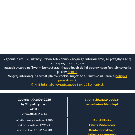
Zgodnie z art. 173 ustawy Prawa Telekomunikacyjnego informujemy, że przeglądając tę
stronę wyrażasz zgodę
na zapisywanie na Twoim komputerze niezbędnych do jej poprawnego funkcjonowania
plików
cookie
.
Więcej informacji na temat plików cookie znajdziecie Państwo na stronie
polityka
prywatności
.
Kliknij tutaj, aby wyrazić zgodę i ukryć komunikat.
Copyright © 2006-2026
Strona główna 24opole.pl
by 24opole sp. z o.o.
www.hotele.24opole.pl
v4.30.9
2026-08-08 16:47
użytkownicy on-line: 3590
Panel Klienta
rekord on-line: 129224
Oferta Reklamowa
wyświetleń: 1674162338
Kontakt z redakcją
Polityka prywatności