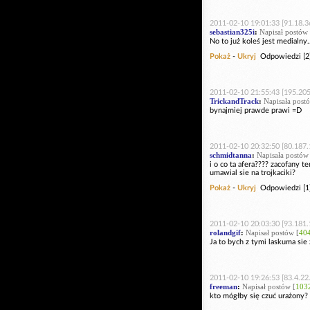
2011-02-10 19:01:33 [91.18.3
sebastian325i
:
Napisał postów 
No to już koleś jest medialny.
Pokaż
-
Ukryj
Odpowiedzi [2
2011-02-10 21:55:43 [195.205
TrickandTrack
:
Napisała post
bynajmiej prawde prawi =D
2011-02-10 20:32:50 [80.187.
schmidtanna
:
Napisała postów
i o co ta afera???? zacofany 
umawial sie na trojkaciki?
Pokaż
-
Ukryj
Odpowiedzi [1
2011-02-10 20:03:30 [93.181.
rolandgif
:
Napisał postów [
40
Ja to bych z tymi laskuma sie
2011-02-10 19:26:53 [83.4.22.
freeman
:
Napisał postów [
103
kto mógłby się czuć urażony? c