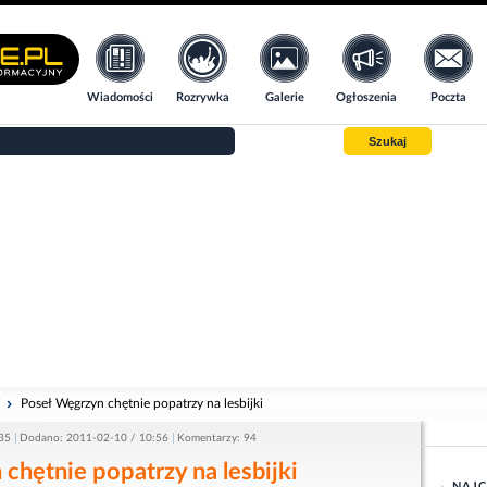
Wiadomości
Rozrywka
Galerie
Ogłoszenia
Poczta
Szukaj
i
Poseł Węgrzyn chętnie popatrzy na lesbijki
35
Dodano: 2011-02-10 / 10:56
Komentarzy: 94
chętnie popatrzy na lesbijki
NAJC