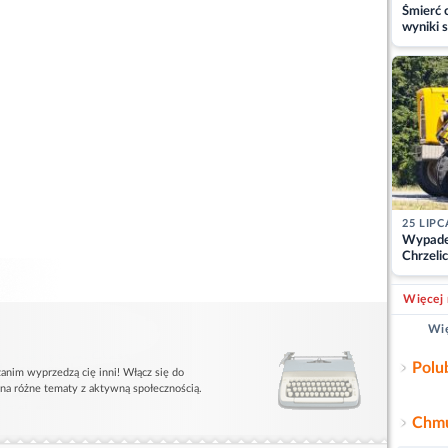
Śmierć c
wyniki s
matki
25 LIPC
Wypade
Chrzelic
zablok
Więcej 
Wię
Polu
anim wyprzedzą cię inni! Włącz się do
 na różne tematy z aktywną społecznością.
Chmu