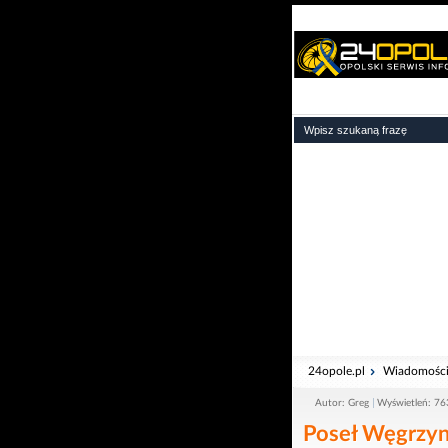
24opole.pl
Wiadomośc
Autor: Greg
Wyświetleń: 76
Poseł Węgrzyn 