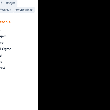
ł
#sejm
 Węgrzyn
#wypowiedź
szenia
a
ajem
ry
i Ogród
gi
is
czki