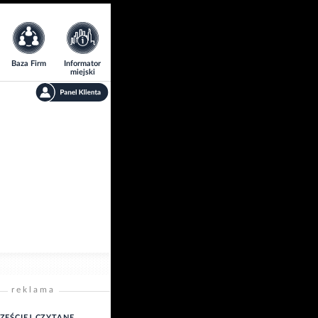
Baza Firm
Informator
miejski
reklama
ZĘŚCIEJ CZYTANE