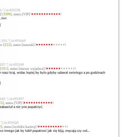
6.*] id:495378
[
13399
], status [VIP]
..tvn
]
.193.*] id:495669
ów [
222
], status [maniak]
107.*] id:495549
 [
181
], status [starszy wyjadacz]
ten nasz kraj, widac lepiej by bylo gdyby udawal swietego a po godzinach
]
160.*] id:495497
45
], status [VIP]
 zabawiuł a nie yno popatrzyć.
*] id:495420
2
], status [zrobił/a karierę]
o innego jak by lubił popatrzeć jak się biją, znęcają czy coś...