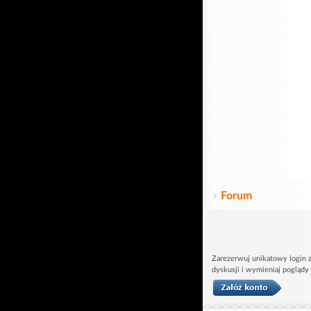
Forum
Zarezerwuj unikatowy login z
dyskusji i wymieniaj poglądy