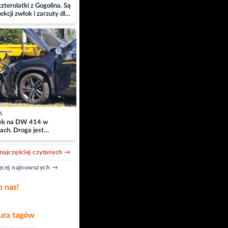
zterolatki z Gogolina. Są
ekcji zwłok i zarzuty dla
A
k na DW 414 w
ach. Droga jest
owana
najczęściej czytanych →
cej najnowszych →
b nas!
ra tagów