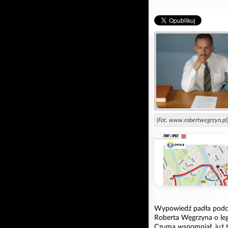
(Fot. www.robertwegrzyn.pl
Wypowiedź padła podcz
Roberta Węgrzyna o leg
Czuma wspomniał, już ta