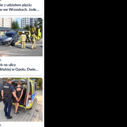
A
ie z udziałem pięciu
w we Wrzoskach. Jeden
wców zabrany w
ach
A
 na ulicy
ińskiej w Opolu. Dwie
 szpitalu
A