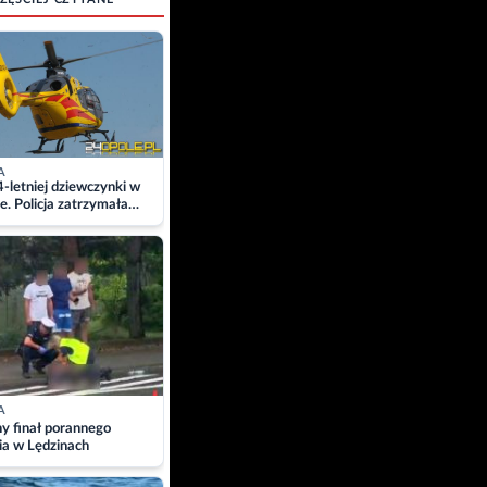
A
4-letniej dziewczynki w
e. Policja zatrzymała
A
ny finał porannego
ia w Lędzinach