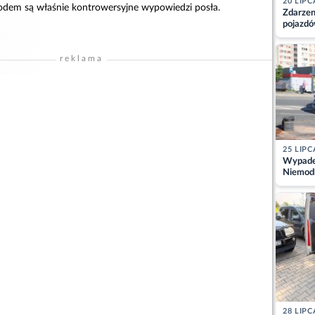
20 LIPC
odem są właśnie kontrowersyjne wypowiedzi posła.
Zdarzen
pojazdó
z kiero
kajdank
reklama
25 LIPC
Wypadek
Niemodl
osoby w
28 LIPC