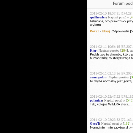
Forum pod 
2011-02-10 18:57:31 [194.29.
spellhowler
:
Napisał postów [
4
hahahaha, oto prawdziwy prz
wyboru
Pokaż
-
Ukryj
Odpowiedzi [5
2011-02-11 10:56:15 [87.207.
Kier
:
Napisał postów [
284
], s
Pedalstwo to choroba, którą 
humanitarkę to steryzlizacja b
2011-02-11 02:13:36 [87.206.
armagedon
:
Napisał postów [
3
to chyba normalny jest,gorzej 
2011-02-10 22:47:22 [178.182
polanica
:
Napisał postów [
543
Tak; kolejna WIELKA afera....
2011-02-10 22:23:52 [79.163.
GregT
:
Napisał postów [
162
],
Normalnie mnie zacytował :)) 