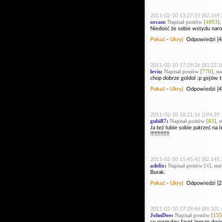
2011-02-10 13:27:15 [82.169.
orcan
:
Napisał postów [
4803
],
Niedość że sobie wstydu narob
Pokaż
-
Ukryj
Odpowiedzi [4
2011-02-10 17:29:26 [83.22.1
levis
:
Napisał postów [
770
], s
chop dobrze goldol :p gejów t
Pokaż
-
Ukryj
Odpowiedzi [4
2011-02-10 18:21:16 [194.29.
gubi87
:
Napisał postów [
83
], 
Ja też lubie sobie patrzeć na 
!!!!!!!!!!!!!
2011-02-10 11:45:41 [82.145.
adelix
:
Napisał postów [
4
], st
Burak.
Pokaż
-
Ukryj
Odpowiedzi [2
2011-02-10 17:29:46 [89.101.
JohnDoe
:
Napisał postów [
155
co normalny facet lepsze dwie