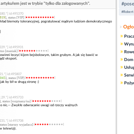
artykułem jest w trybie "tylko dla zalogowanych".
#pose
#Robert
180.*] id:495370
819
], status [VIP]
ykład biernoty tolerancyjnej, pogratulować mądrym ludziom demokratycznego
Ogło
]
»
Prac
»
Wyn
229.*] id:495931
»
tatus [maniak]
Rowe
powinni leczyć kijem bejsbolowym, takim grubym. A jak się bawić w
»
ądź eksport.
Dom 
»
Usłu
»
21.*] id:495807
Serw
045
], status [VIP]
»
jak by bił w drugą stronę :)
Poży
.29.*] id:495733
], status [rozpisany/na]
. o nic.-- Zwykłe odwracanie uwagi od rzeczy ważnych
231.*] id:495708
 status [starszy wyjadacz]
w telewizji.