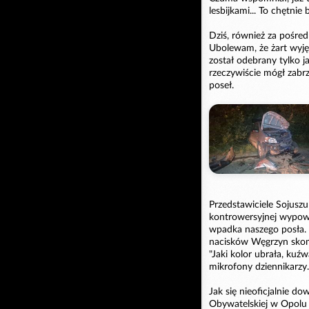
lesbijkami... To chętnie
Dziś, również za pośre
Ubolewam, że żart wyj
został odebrany tylko ja
rzeczywiście mógł zabr
poseł.
Przedstawiciele Sojuszu
kontrowersyjnej wypowie
wpadka naszego posła. 
nacisków Węgrzyn skom
"Jaki kolor ubrała, kuźw
mikrofony dziennikarzy.
Jak się nieoficjalnie d
Obywatelskiej w Opolu 