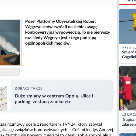
Poseł Platformy Obywatelskiej Robert
Węgrzyn znów zwrócił na siebie uwagę
kontrowersyjną wypowiedzią. To nie pierwszy
raz, kiedy Węgrzyn jest z tego pod lupą
ogólnopolskich mediów.
27 LIPC
Śmierć 
Gogolini
matkę
)
ZOBACZ TAKZE
Duże zmiany w centrum Opola. Ulice i
parkingi zostaną zamknięte
15 LIPC
Tragicz
as rozmowy posła z reporterem TVN24, który zapytał
zdarzen
alizację związków homoseksualnych. - Coś mi kiedyś Andrzej
k żartobliwie powiem, z gejami to dajmy sobie spokój, ale z