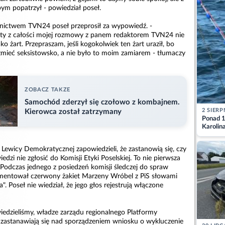
 bym popatrzył - powiedział poseł.
dnictwem TVN24 poseł przeprosił za wypowiedź. -
ęty z całości mojej rozmowy z panem redaktorem TVN24 nie
ko żart. Przepraszam, jeśli kogokolwiek ten żart uraził, bo
zmieć seksistowsko, a nie było to moim zamiarem - tłumaczy
ZOBACZ TAKZE
Samochód zderzył się czołowo z kombajnem.
2 SIERP
Kierowca został zatrzymany
Ponad 1
Karolin
przez Ba
Aktuali
 Lewicy Demokratycznej zapowiedzieli, że zastanowią się, czy
dzi nie zgłosić do Komisji Etyki Poselskiej. To nie pierwsza
Podczas jednego z posiedzeń komisji śledczej do spraw
entował czerwony żakiet Marzeny Wróbel z PiS słowami
a". Poseł nie wiedział, że jego głos rejestrują włączone
owiedzieliśmy, władze zarządu regionalnego Platformy
zastanawiają się nad sporządzeniem wniosku o wykluczenie