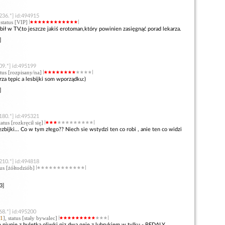
236.*] id:494915
 status [VIP]
ił w TV,to jeszcze jakiś erotoman,który powinien zasięgnąć porad lekarza.
]
09.*] id:495199
tatus [rozpisany/na]
rza tępic a lesbijki som wporządku:)
]
180.*] id:495321
status [rozkręcił się]
lezbijki... Co w tym złego?? Niech sie wstydzi ten co robi , anie ten co widzi
210.*] id:494818
atus [żółtodziób]
3]
68.*] id:495200
1
], status [stały bywalec]
 niunie z buletka oliwki niz dwa geje z lubrykiem w tylku - PEDALY