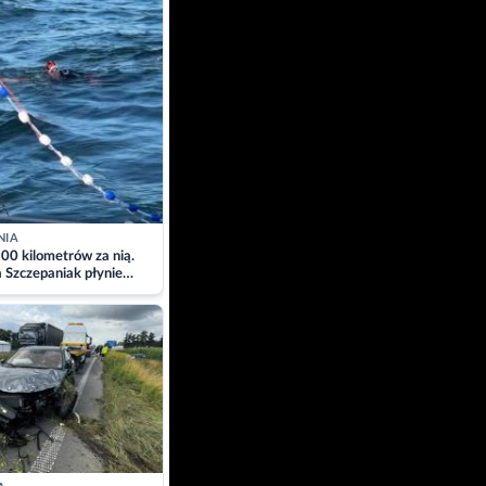
NIA
00 kilometrów za nią.
a Szczepaniak płynie
łtyk dla Piotra.
zacja