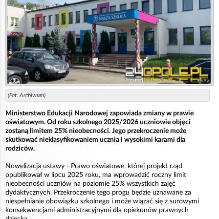
(Fot. Archiwum)
Ministerstwo Edukacji Narodowej zapowiada zmiany w prawie
oświatowym. Od roku szkolnego 2025/2026 uczniowie objęci
zostaną limitem 25% nieobecności. Jego przekroczenie może
skutkować nieklasyfikowaniem ucznia i wysokimi karami dla
rodziców.
Nowelizacja ustawy - Prawo oświatowe, której projekt rząd
opublikował w lipcu 2025 roku, ma wprowadzić roczny limit
nieobecności uczniów na poziomie 25% wszystkich zajęć
dydaktycznych. Przekroczenie tego progu będzie uznawane za
niespełnianie obowiązku szkolnego i może wiązać się z surowymi
konsekwencjami administracyjnymi dla opiekunów prawnych
dziecka.