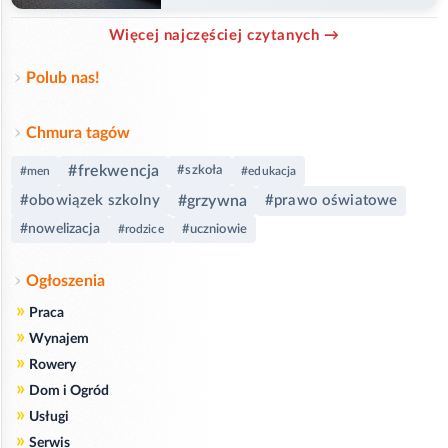
Więcej najczęściej czytanych →
Polub nas!
Chmura tagów
#frekwencja
#szkoła
#men
#edukacja
#obowiązek szkolny
#grzywna
#prawo oświatowe
#nowelizacja
#uczniowie
#rodzice
Ogłoszenia
»
Praca
»
Wynajem
»
Rowery
»
Dom i Ogród
»
Usługi
»
Serwis