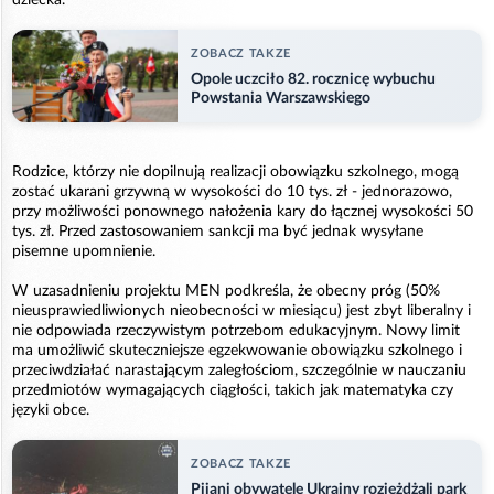
ZOBACZ TAKZE
Opole uczciło 82. rocznicę wybuchu
Powstania Warszawskiego
Rodzice, którzy nie dopilnują realizacji obowiązku szkolnego, mogą
zostać ukarani grzywną w wysokości do 10 tys. zł - jednorazowo,
przy możliwości ponownego nałożenia kary do łącznej wysokości 50
tys. zł. Przed zastosowaniem sankcji ma być jednak wysyłane
pisemne upomnienie.
W uzasadnieniu projektu MEN podkreśla, że obecny próg (50%
nieusprawiedliwionych nieobecności w miesiącu) jest zbyt liberalny i
nie odpowiada rzeczywistym potrzebom edukacyjnym. Nowy limit
ma umożliwić skuteczniejsze egzekwowanie obowiązku szkolnego i
przeciwdziałać narastającym zaległościom, szczególnie w nauczaniu
przedmiotów wymagających ciągłości, takich jak matematyka czy
języki obce.
ZOBACZ TAKZE
Pijani obywatele Ukrainy rozjeżdżali park