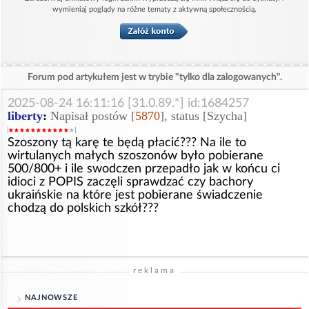
wymieniaj poglądy na różne tematy z aktywną społecznością.
Forum pod artykułem jest w trybie "tylko dla zalogowanych".
2025-08-24 16:11:16 [31.0.89.*] id:1684257
liberty
:
Napisał postów [
5870
], status [Szycha]
Szoszony tą karę te będą płacić??? Na ile to
wirtulanych małych szoszonów było pobierane
500/800+ i ile swodczen przepadło jak w końcu ci
idioci z POPIS zaczęli sprawdzać czy bachory
ukraińskie na które jest pobierane świadczenie
chodzą do polskich szkół???
reklama
NAJNOWSZE