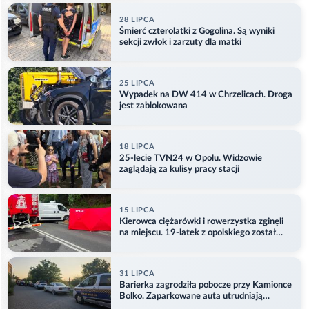
28 LIPCA
Śmierć czterolatki z Gogolina. Są wyniki
sekcji zwłok i zarzuty dla matki
25 LIPCA
Wypadek na DW 414 w Chrzelicach. Droga
jest zablokowana
18 LIPCA
25-lecie TVN24 w Opolu. Widzowie
zaglądają za kulisy pracy stacji
15 LIPCA
Kierowca ciężarówki i rowerzystka zginęli
na miejscu. 19-latek z opolskiego został
ranny
31 LIPCA
Barierka zagrodziła pobocze przy Kamionce
Bolko. Zaparkowane auta utrudniają
przejazd