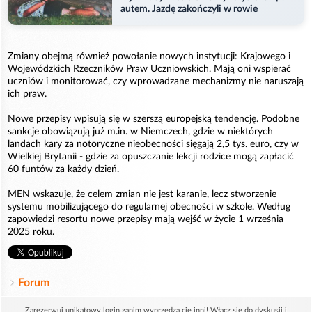
autem. Jazdę zakończyli w rowie
Zmiany obejmą również powołanie nowych instytucji: Krajowego i
Wojewódzkich Rzeczników Praw Uczniowskich. Mają oni wspierać
uczniów i monitorować, czy wprowadzane mechanizmy nie naruszają
ich praw.
Nowe przepisy wpisują się w szerszą europejską tendencję. Podobne
sankcje obowiązują już m.in. w Niemczech, gdzie w niektórych
landach kary za notoryczne nieobecności sięgają 2,5 tys. euro, czy w
Wielkiej Brytanii - gdzie za opuszczanie lekcji rodzice mogą zapłacić
60 funtów za każdy dzień.
MEN wskazuje, że celem zmian nie jest karanie, lecz stworzenie
systemu mobilizującego do regularnej obecności w szkole. Według
zapowiedzi resortu nowe przepisy mają wejść w życie 1 września
2025 roku.
Forum
Zarezerwuj unikatowy login zanim wyprzedzą cię inni! Włącz się do dyskusji i