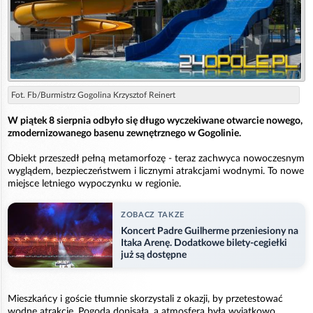
Fot. Fb/Burmistrz Gogolina Krzysztof Reinert
W piątek 8 sierpnia odbyło się długo wyczekiwane otwarcie nowego,
zmodernizowanego basenu zewnętrznego w Gogolinie.
Obiekt przeszedł pełną metamorfozę - teraz zachwyca nowoczesnym
wyglądem, bezpieczeństwem i licznymi atrakcjami wodnymi. To nowe
miejsce letniego wypoczynku w regionie.
ZOBACZ TAKZE
Koncert Padre Guilherme przeniesiony na
Itaka Arenę. Dodatkowe bilety-cegiełki
już są dostępne
Mieszkańcy i goście tłumnie skorzystali z okazji, by przetestować
wodne atrakcje. Pogoda dopisała, a atmosfera była wyjątkowo