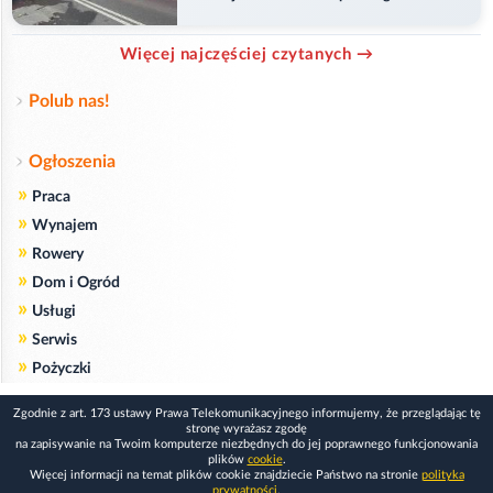
ranny
Więcej najczęściej czytanych →
Polub nas!
Ogłoszenia
»
Praca
»
Wynajem
»
Rowery
»
Dom i Ogród
»
Usługi
»
Serwis
»
Pożyczki
Zgodnie z art. 173 ustawy Prawa Telekomunikacyjnego informujemy, że przeglądając tę
stronę wyrażasz zgodę
na zapisywanie na Twoim komputerze niezbędnych do jej poprawnego funkcjonowania
plików
cookie
.
Więcej informacji na temat plików cookie znajdziecie Państwo na stronie
polityka
prywatności
.