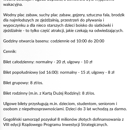
wakacyjna.
Wodny plac zabaw, suchy plac zabaw, gejzery, sztuczna fala, brodzik
dla najmłodszych ze zjeżdżalnią, przestrzeń do pływania i
wypoczynku a dla nieco starszych dzieci boisko do siatkówki i
zjeżdżalnie - to tylko część atrakcji, jakie czekają na odwiedzających.
Godziny otwarcia basenu: codziennie od 10:00 do 20:00
Cennik:
Bilet całodzienny: normalny - 20 zł, ulgowy - 10 zł
Bilet popołudniowy (od 16:00): normalny - 15 zł, ulgowy - 8 zł
Bilet grupowy: 8 zł/os.
Bilet rodzinny (m.in. z Kartą Dużej Rodziny): 8 zł/os.
Ulgowe bilety przysługują m.in. dzieciom, studentom, seniorom i
osobom z niepełnosprawnościami. Dzieci do 3 lat wchodzą za darmo.
Gogoliński samorząd pozyskał 8 milionów złotych dofinansowania z
VIII edycji Rządowego Programu Inwestycji Strategicznych.