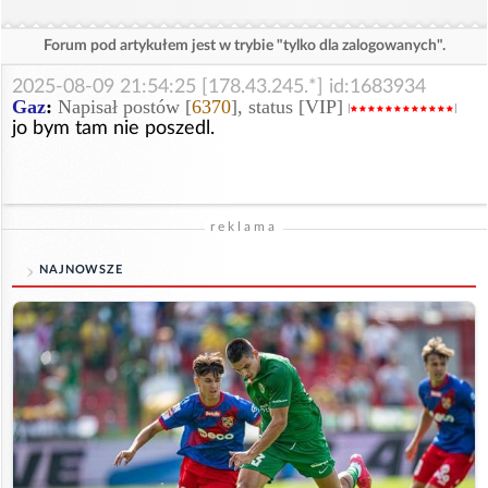
Forum pod artykułem jest w trybie "tylko dla zalogowanych".
2025-08-09 21:54:25 [178.43.245.*] id:1683934
Gaz
:
Napisał postów [
6370
], status [VIP]
jo bym tam nie poszedl.
reklama
NAJNOWSZE