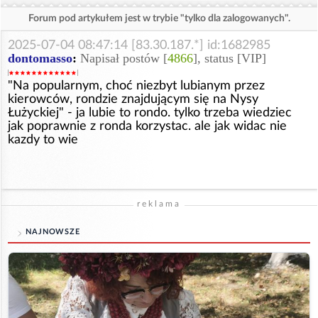
Forum pod artykułem jest w trybie "tylko dla zalogowanych".
2025-07-04 08:47:14 [83.30.187.*] id:1682985
dontomasso
:
Napisał postów [
4866
], status [VIP]
"Na popularnym, choć niezbyt lubianym przez
kierowców, rondzie znajdującym się na Nysy
Łużyckiej" - ja lubie to rondo. tylko trzeba wiedziec
jak poprawnie z ronda korzystac. ale jak widac nie
kazdy to wie
reklama
NAJNOWSZE