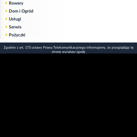
»
Rowery
»
Dom i Ogród
»
Usługi
»
Serwis
»
Pożyczki
Zgodnie z art. 173 ustawy Prawa Telekomunikacyjnego informujemy, że przeglądając tę
stronę wyrażasz zgodę
na zapisywanie na Twoim komputerze niezbędnych do jej poprawnego funkcjonowania
plików
cookie
.
Więcej informacji na temat plików cookie znajdziecie Państwo na stronie
polityka
prywatności
.
Kliknij tutaj, aby wyrazić zgodę i ukryć komunikat.
Copyright © 2006-2026
Strona główna 24opole.pl
by 24opole sp. z o.o.
www.hotele.24opole.pl
v4.30.11
2026-08-10 00:51
użytkownicy on-line: 3037
Panel Klienta
rekord on-line: 129224
Oferta Reklamowa
wyświetleń: 1674431917
Kontakt z redakcją
Polityka prywatności