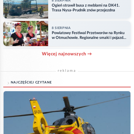
8 SIERPNIA
Ogień strawił busa z meblami na DK41.
Trasa Nysa-Prudnik znów przejezdna
8 SIERPNIA
Powiatowy Festiwal Przetworów na Rynku
w Otmuchowie. Regionalne smaki i pojazdy
służb
Więcej najnowszych →
reklama
NAJCZĘŚCIEJ CZYTANE