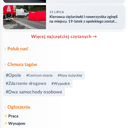
15 LIPCA
Kierowca ciężarówki i rowerzystka zginęli
na miejscu. 19-latek z opolskiego został
ranny
Więcej najczęściej czytanych →
Polub nas!
Chmura tagów
#Opole
#Centrum miasta
#Nysy Łużyckiej
#Zdarzenie drogowe
#Wypadek
#Dwa samochody osobowe
Ogłoszenia
»
Praca
»
Wynajem