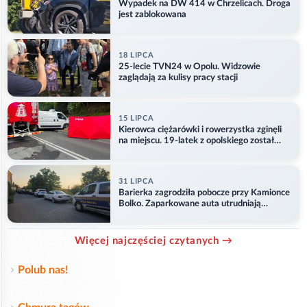
Wypadek na DW 414 w Chrzelicach. Droga
jest zablokowana
18 LIPCA
25-lecie TVN24 w Opolu. Widzowie
zaglądają za kulisy pracy stacji
15 LIPCA
Kierowca ciężarówki i rowerzystka zginęli
na miejscu. 19-latek z opolskiego został
ranny
31 LIPCA
Barierka zagrodziła pobocze przy Kamionce
Bolko. Zaparkowane auta utrudniają
przejazd
Więcej najczęściej czytanych →
Polub nas!