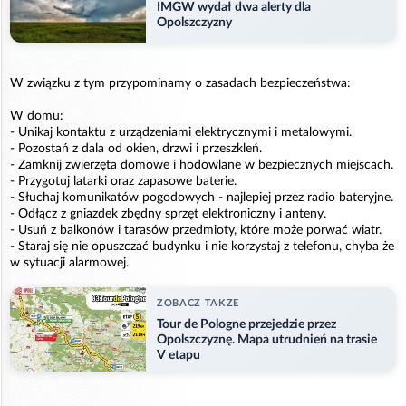
IMGW wydał dwa alerty dla
Opolszczyzny
W związku z tym przypominamy o zasadach bezpieczeństwa:
W domu:
- Unikaj kontaktu z urządzeniami elektrycznymi i metalowymi.
- Pozostań z dala od okien, drzwi i przeszkleń.
- Zamknij zwierzęta domowe i hodowlane w bezpiecznych miejscach.
- Przygotuj latarki oraz zapasowe baterie.
- Słuchaj komunikatów pogodowych - najlepiej przez radio bateryjne.
- Odłącz z gniazdek zbędny sprzęt elektroniczny i anteny.
- Usuń z balkonów i tarasów przedmioty, które może porwać wiatr.
- Staraj się nie opuszczać budynku i nie korzystaj z telefonu, chyba że
w sytuacji alarmowej.
ZOBACZ TAKZE
Tour de Pologne przejedzie przez
Opolszczyznę. Mapa utrudnień na trasie
V etapu