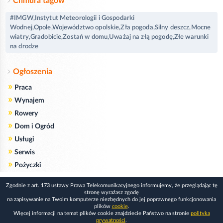
Chmura tagów
#IMGW,Instytut Meteorologii i Gospodarki
Wodnej,Opole,Województwo opolskie,Zła pogoda,Silny deszcz,Mocne
wiatry,Gradobicie,Zostań w domu,Uważaj na złą pogodę,Złe warunki
na drodze
Ogłoszenia
»
Praca
»
Wynajem
»
Rowery
»
Dom i Ogród
»
Usługi
»
Serwis
»
Pożyczki
Zgodnie z art. 173 ustawy Prawa Telekomunikacyjnego informujemy, że przeglądając tę
stronę wyrażasz zgodę
na zapisywanie na Twoim komputerze niezbędnych do jej poprawnego funkcjonowania
plików
cookie
.
Więcej informacji na temat plików cookie znajdziecie Państwo na stronie
polityka
prywatności
.