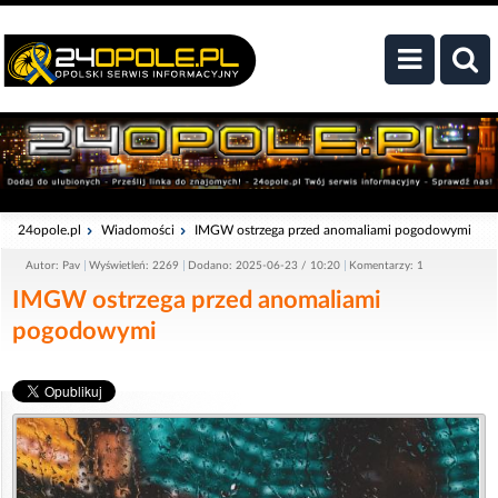
24opole.pl
Wiadomości
IMGW ostrzega przed anomaliami pogodowymi
Autor: Pav
Wyświetleń: 2269
Dodano: 2025-06-23 / 10:20
Komentarzy: 1
IMGW ostrzega przed anomaliami
pogodowymi