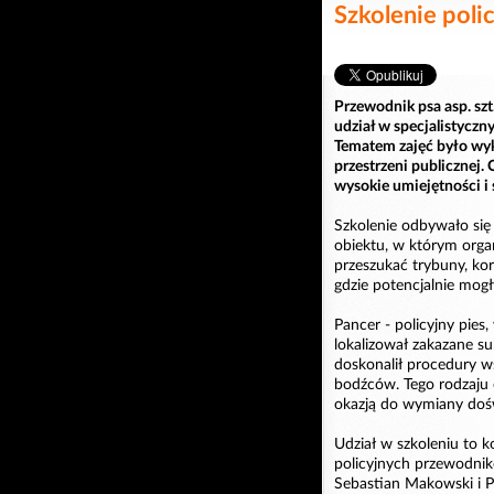
Szkolenie pol
Przewodnik psa asp. szt
udział w specjalistyczn
Tematem zajęć było wy
przestrzeni publicznej
wysokie umiejętności i 
Szkolenie odbywało się
obiektu, w którym orga
przeszukać trybuny, kor
gdzie potencjalnie mogł
Pancer - policyjny pie
lokalizował zakazane su
doskonalił procedury w
bodźców. Tego rodzaju ć
okazją do wymiany dośw
Udział w szkoleniu to 
policyjnych przewodnikó
Sebastian Makowski i P