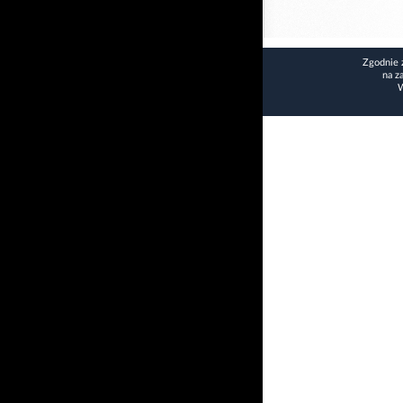
Zgodnie 
na z
W