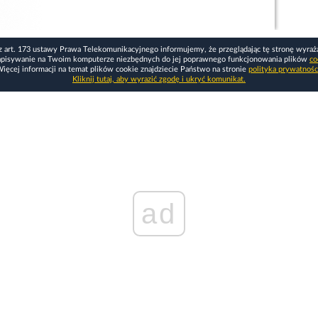
z art. 173 ustawy Prawa Telekomunikacyjnego informujemy, że przeglądając tę stronę wyraż
apisywanie na Twoim komputerze niezbędnych do jej poprawnego funkcjonowania plików
co
ięcej informacji na temat plików cookie znajdziecie Państwo na stronie
polityka prywatnośc
Kliknij tutaj, aby wyrazić zgodę i ukryć komunikat.
ad