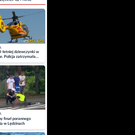
A
4-letniej dziewczynki w
e. Policja zatrzymała
A
ny finał porannego
ia w Lędzinach