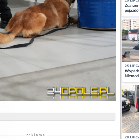
20 LIPC
Zdarzen
pojazdó
z kiero
kajdank
25 LIPC
Wypadek
Niemodl
osoby w
reklama
28 LIPC