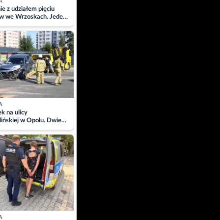
A
ie z udziałem pięciu
w we Wrzoskach. Jeden
wców zabrany w
ach
A
 na ulicy
ińskiej w Opolu. Dwie
 szpitalu
A