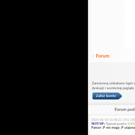
Forum
Zarezerwuj unikatowy login z
dyskusji i wymieniaj poglądy
Forum pod 
2025-06-10 16:48:21 [192.168
M1974P
:
Napisał postów [
143
Pancer ;P nie mogę ;P utajona