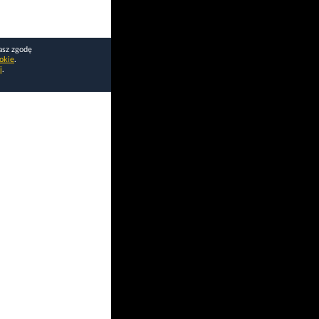
asz zgodę
okie
.
i
.