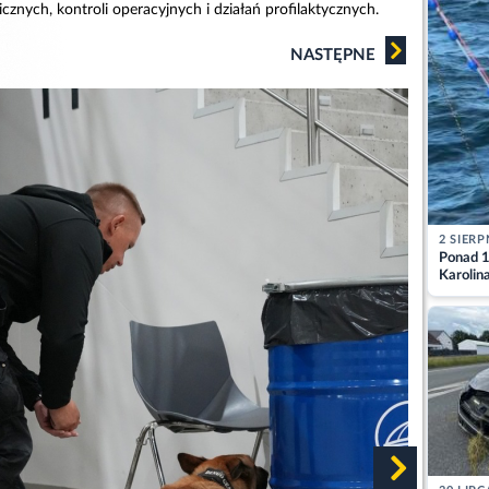
znych, kontroli operacyjnych i działań profilaktycznych.
NASTĘPNE
2 SIERP
Ponad 1
Karolin
przez Ba
Aktuali