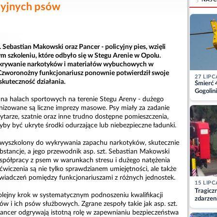
icyjnych psów
. Sebastian Makowski oraz Pancer - policyjny pies, wzięli
ym szkoleniu, które odbyło się w Stegu Arenie w Opolu.
krywanie narkotyków i materiałów wybuchowych w
. Czworonożny funkcjonariusz ponownie potwierdził swoje
27 LIPC
skuteczność działania.
Śmierć 
Gogolini
matkę
 na halach sportowych na terenie Stegu Areny - dużego
nizowane są liczne imprezy masowe. Psy miały za zadanie
ytarze, szatnie oraz inne trudno dostępne pomieszczenia,
yby być ukryte środki odurzające lub niebezpieczne ładunki.
s, wyszkolony do wykrywania zapachu narkotyków, skutecznie
bstancje, a jego przewodnik asp. szt. Sebastian Makowski
spółpracy z psem w warunkach stresu i dużego natężenia
wiczenia są nie tylko sprawdzianem umiejętności, ale także
iadczeń pomiędzy funkcjonariuszami z różnych jednostek.
15 LIPC
Tragicz
kolejny krok w systematycznym podnoszeniu kwalifikacji
zdarzen
w i ich psów służbowych. Zgrane zespoły takie jak asp. szt.
ancer odgrywają istotną rolę w zapewnianiu bezpieczeństwa