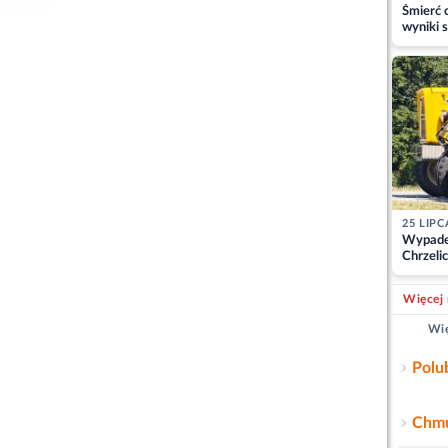
Śmierć c
wyniki s
matki
25 LIPC
Wypade
Chrzelic
zablok
Więcej 
Wię
Polu
Chmu