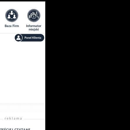
Baza Firm
Informator
miejski
reklama
ZĘŚCIEJ CZYTANE