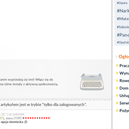
#Opole
#Nark
#Mate
#Szkole
#Pan
#Opolsk
Ogło
»
Prac
»
Wyn
»
anim wyprzedzą cię inni! Włącz się do
Rowe
 na różne tematy z aktywną społecznością.
»
Dom 
»
Usłu
»
Serw
artykułem jest w trybie "tylko dla zalogowanych".
»
Poży
.32.*] id:1682494
37
], status [VIP]
 opcja niemiecka ;D