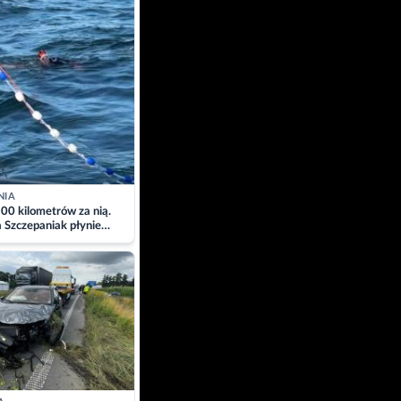
NIA
00 kilometrów za nią.
a Szczepaniak płynie
łtyk dla Piotra.
zacja