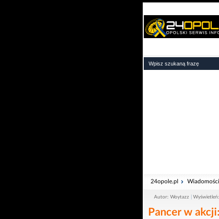
24opole.pl
Wiadomośc
Autor: Woytazz
Wyświetleń
Pancer w akcji