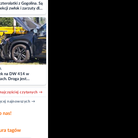
zterolatki z Gogolina. Są
ekcji zwłok i zarzuty dla
A
k na DW 414 w
ach. Droga jest
owana
najczęściej czytanych →
cej najnowszych →
b nas!
ra tagów