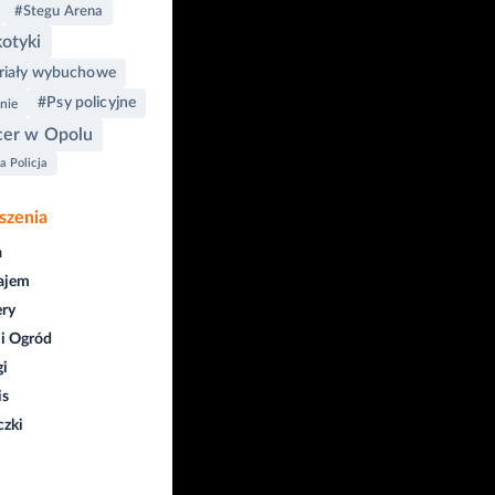
#Stegu Arena
otyki
riały wybuchowe
#Psy policyjne
nie
cer w Opolu
a Policja
szenia
a
ajem
ry
i Ogród
gi
is
czki