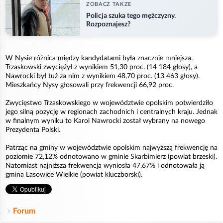
ZOBACZ TAKZE
Policja szuka tego mężczyzny.
Rozpoznajesz?
W Nysie różnica między kandydatami była znacznie mniejsza.
Trzaskowski zwyciężył z wynikiem 51,30 proc. (14 184 głosy), a
Nawrocki był tuż za nim z wynikiem 48,70 proc. (13 463 głosy).
Mieszkańcy Nysy głosowali przy frekwencji 66,92 proc.
Zwycięstwo Trzaskowskiego w województwie opolskim potwierdziło
jego silną pozycję w regionach zachodnich i centralnych kraju. Jednak
w finalnym wyniku to Karol Nawrocki został wybrany na nowego
Prezydenta Polski.
Patrząc na gminy w województwie opolskim najwyższą frekwencję na
poziomie 72,12% odnotowano w gminie Skarbimierz (powiat brzeski).
Natomiast najniższa frekwencja wyniosła 47,67% i odnotowała ją
gmina Lasowice Wielkie (powiat kluczborski).
Forum