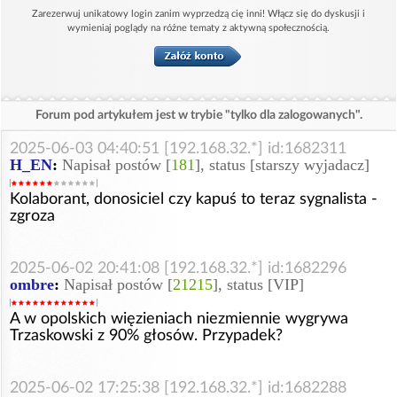
Zarezerwuj unikatowy login zanim wyprzedzą cię inni! Włącz się do dyskusji i
wymieniaj poglądy na różne tematy z aktywną społecznością.
Forum pod artykułem jest w trybie "tylko dla zalogowanych".
2025-06-03 04:40:51 [192.168.32.*] id:1682311
H_EN
:
Napisał postów [
181
], status [starszy wyjadacz]
Kolaborant, donosiciel czy kapuś to teraz sygnalista -
zgroza
2025-06-02 20:41:08 [192.168.32.*] id:1682296
ombre
:
Napisał postów [
21215
], status [VIP]
A w opolskich więzieniach niezmiennie wygrywa
Trzaskowski z 90% głosów. Przypadek?
2025-06-02 17:25:38 [192.168.32.*] id:1682288