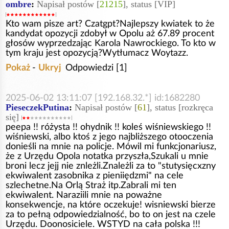
ombre
:
Napisał postów [
21215
], status [VIP]
Kto wam pisze art? Czatgpt?Najlepszy kwiatek to że
kandydat opozycji zdobył w Opolu aż 67.89 procent
głosów wyprzedzając Karola Nawrockiego. To kto w
tym kraju jest opozycją?Wytłumacz Woytazz.
Pokaż
-
Ukryj
Odpowiedzi [1]
2025-06-02 13:11:07 [192.168.32.*] id:1682280
PieseczekPutina
:
Napisał postów [
61
], status [rozkręca
się]
peepa !! różysta !! ohydnik !! koleś wiśniewskiego !!
wiśniewski, albo ktoś z jego najbliższego otooczenia
donieśli na mnie na policje. Mówil mi funkcjonariusz,
że z Urzędu Opola notatka przyszła,Szukali u mnie
broni lecz jejj nie znleżli.Znależli za to "stutysięcxzny
ekwiwalent zasobnika z pieniiędzmi" na cele
szlechetne.Na Orlą Straż itp.Zabrali mi ten
ekwiwalent. Naraziili mnie na poważne
konsekwencje, na które oczekuje! wisniewski bierze
za to pełną odpowiedzialność, bo to on jest na czele
Urzędu. Doonosiciele. WSTYD na cała polska !!!