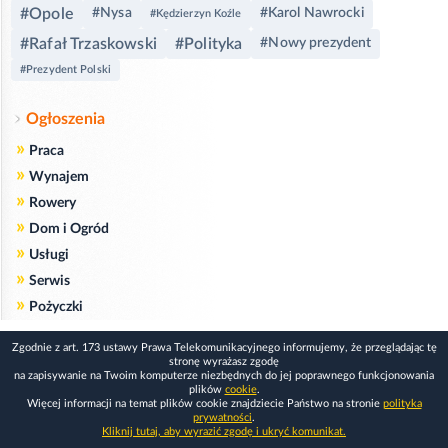
#Opole
#Nysa
#Karol Nawrocki
#Kędzierzyn Koźle
#Rafał Trzaskowski
#Polityka
#Nowy prezydent
#Prezydent Polski
Ogłoszenia
»
Praca
»
Wynajem
»
Rowery
»
Dom i Ogród
»
Usługi
»
Serwis
»
Pożyczki
Zgodnie z art. 173 ustawy Prawa Telekomunikacyjnego informujemy, że przeglądając tę
stronę wyrażasz zgodę
na zapisywanie na Twoim komputerze niezbędnych do jej poprawnego funkcjonowania
plików
cookie
.
Więcej informacji na temat plików cookie znajdziecie Państwo na stronie
polityka
prywatności
.
Kliknij tutaj, aby wyrazić zgodę i ukryć komunikat.