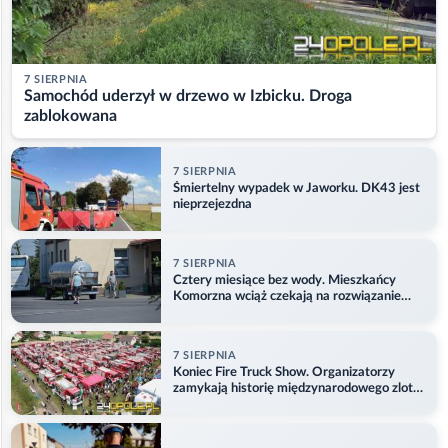
7 SIERPNIA
Samochód uderzył w drzewo w Izbicku. Droga
zablokowana
7 SIERPNIA
Śmiertelny wypadek w Jaworku. DK43 jest
nieprzejezdna
7 SIERPNIA
Cztery miesiące bez wody. Mieszkańcy
Komorzna wciąż czekają na rozwiązanie
problemu
7 SIERPNIA
Koniec Fire Truck Show. Organizatorzy
zamykają historię międzynarodowego zlotu
w Główczycach