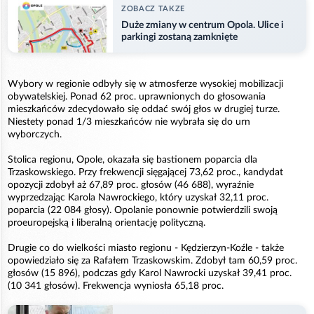
ZOBACZ TAKZE
Duże zmiany w centrum Opola. Ulice i
parkingi zostaną zamknięte
Wybory w regionie odbyły się w atmosferze wysokiej mobilizacji
obywatelskiej. Ponad 62 proc. uprawnionych do głosowania
mieszkańców zdecydowało się oddać swój głos w drugiej turze.
Niestety ponad 1/3 mieszkańców nie wybrała się do urn
wyborczych.
Stolica regionu, Opole, okazała się bastionem poparcia dla
Trzaskowskiego. Przy frekwencji sięgającej 73,62 proc., kandydat
opozycji zdobył aż 67,89 proc. głosów (46 688), wyraźnie
wyprzedzając Karola Nawrockiego, który uzyskał 32,11 proc.
poparcia (22 084 głosy). Opolanie ponownie potwierdzili swoją
proeuropejską i liberalną orientację polityczną.
Drugie co do wielkości miasto regionu - Kędzierzyn-Koźle - także
opowiedziało się za Rafałem Trzaskowskim. Zdobył tam 60,59 proc.
głosów (15 896), podczas gdy Karol Nawrocki uzyskał 39,41 proc.
(10 341 głosów). Frekwencja wyniosła 65,18 proc.