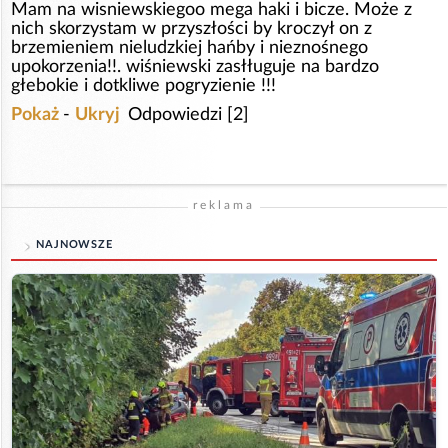
Mam na wisniewskiegoo mega haki i bicze. Może z
nich skorzystam w przyszłości by kroczył on z
brzemieniem nieludzkiej hańby i nieznośnego
upokorzenia!!. wiśniewski zasłługuje na bardzo
głebokie i dotkliwe pogryzienie !!!
Pokaż
-
Ukryj
Odpowiedzi [2]
reklama
NAJNOWSZE