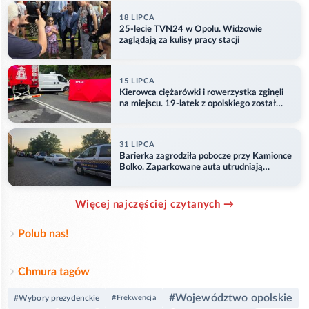
18 LIPCA
25-lecie TVN24 w Opolu. Widzowie
zaglądają za kulisy pracy stacji
15 LIPCA
Kierowca ciężarówki i rowerzystka zginęli
na miejscu. 19-latek z opolskiego został
ranny
31 LIPCA
Barierka zagrodziła pobocze przy Kamionce
Bolko. Zaparkowane auta utrudniają
przejazd
Więcej najczęściej czytanych →
Polub nas!
Chmura tagów
#Województwo opolskie
#Wybory prezydenckie
#Frekwencja