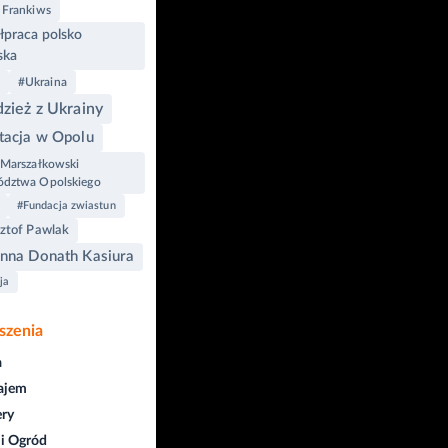
 Frankiws
praca polsko
ska
#Ukraina
zież z Ukrainy
tacja w Opolu
 Marszałkowski
dztwa Opolskiego
#Fundacja zwiastun
ztof Pawlak
nna Donath Kasiura
ja
szenia
a
ajem
ry
i Ogród