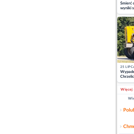
Śmierć c
wyniki s
matki
25 LIPC
Wypade
Chrzelic
zablok
Więcej 
Wię
Polu
Chmu