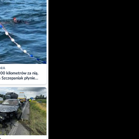
NIA
00 kilometrów za nią.
a Szczepaniak płynie
łtyk dla Piotra.
zacja