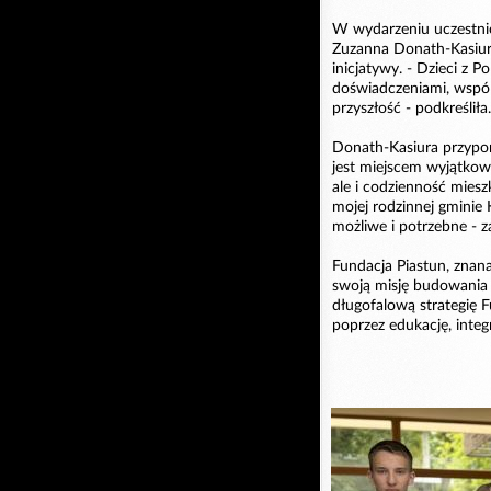
W wydarzeniu uczestni
Zuzanna Donath-Kasiura
inicjatywy. - Dzieci z P
doświadczeniami, wspól
przyszłość - podkreśliła.
Donath-Kasiura przypom
jest miejscem wyjątkowo
ale i codzienność mies
mojej rodzinnej gminie
możliwe i potrzebne - z
Fundacja Piastun, znana
swoją misję budowania
długofalową strategię F
poprzez edukację, integ