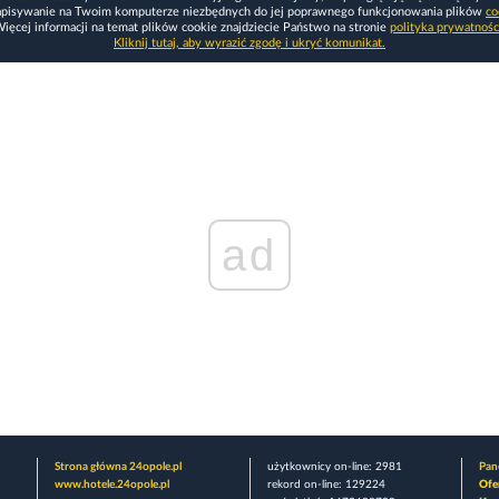
apisywanie na Twoim komputerze niezbędnych do jej poprawnego funkcjonowania plików
co
ięcej informacji na temat plików cookie znajdziecie Państwo na stronie
polityka prywatnośc
Kliknij tutaj, aby wyrazić zgodę i ukryć komunikat.
ad
Strona główna 24opole.pl
użytkownicy on-line: 2981
Pane
www.hotele.24opole.pl
rekord on-line: 129224
Ofe