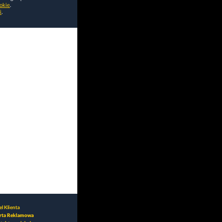
okie
.
i
.
l Klienta
rta Reklamowa