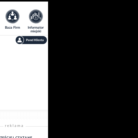
Baza Firm
Informator
miejski
reklama
ZĘŚCIEJ CZYTANE