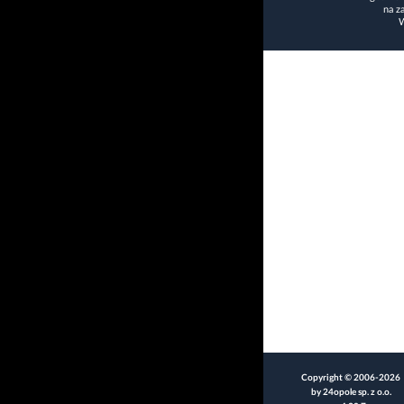
na z
W
Copyright © 2006-2026
by 24opole sp. z o.o.