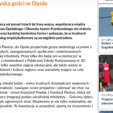
ska gości w Opolu
icą od ponad trzech lat trwa wojna, współpraca między
wa Opolskiego i Obwodu Iwano-Frankiwskiego nie słabnie.
coraz bardziej konkretne formy i pokazuje, że w trudnych
ialog międzykulturowy są szczególnie potrzebne.
27 LIPC
Śmierć 
i Piastun, do Opola przyjechała grupa siedmiorga uczniów z
Gogolini
matkę
odych, zaangażowanych społecznie i utalentowanych
iej młodzieży. Przez kilka dni będą oni uczestniczyć w
 z rówieśnikami z Publicznej Szkoły Podstawowej nr 30.
tylko wspólne zajęcia edukacyjne, ale także wizyty w
istorii i kultury regionu oraz warsztaty mające na celu
dzykulturowego.
by młodzi ludzie - mimo trudnych doświadczeń wojennych -
rmalność, nawiązać nowe przyjaźnie i oderwać się choć na
rosk - mówi Krzysztof Pawlak z Fundacji Piastun, która od
15 LIPC
zecz integracji polsko-ukraińskiej młodzieży. - Gościmy dzieci,
Tragicz
ły ogromnych strat. Wspieramy je nie tylko materialnie, ale
zdarzen
onalnie. To inwestycja w przyszłość opartą na zrozumieniu i