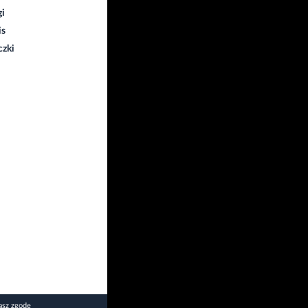
gi
is
czki
asz zgodę