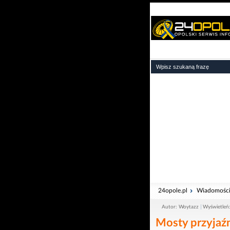
24opole.pl
Wiadomośc
Autor: Woytazz
Wyświetleń
Mosty przyjaźn