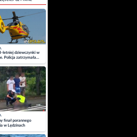
A
4-letniej dziewczynki w
e. Policja zatrzymała
A
ny finał porannego
ia w Lędzinach