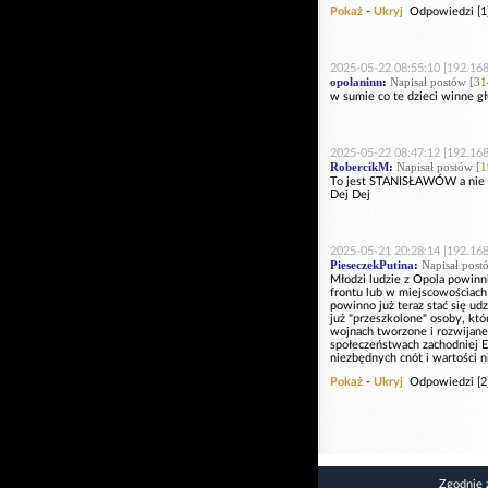
Pokaż
-
Ukryj
Odpowiedzi [1
2025-05-22 08:55:10 [192.168
opolaninn
:
Napisał postów [
31
w sumie co te dzieci winne gł
2025-05-22 08:47:12 [192.168
RobercikM
:
Napisał postów [
1
To jest STANISŁAWÓW a nie I
Dej Dej
2025-05-21 20:28:14 [192.168
PieseczekPutina
:
Napisał post
Młodzi ludzie z Opola powinn
frontu lub w miejscowościach 
powinno już teraz stać się u
już "przeszkolone" osoby, kt
wojnach tworzone i rozwijane
społeczeństwach zachodniej E
niezbędnych cnót i wartości 
Pokaż
-
Ukryj
Odpowiedzi [2
Zgodnie 