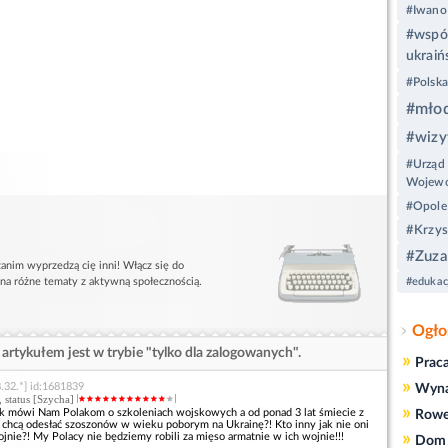
#Iwano
#współ
ukraiń
#Polska
#młod
#wizy
#Urząd
Wojewó
#Opole
#Krzys
#Zuza
anim wyprzedzą cię inni! Włącz się do
 na różne tematy z aktywną społecznością.
#edukac
Ogło
artykułem jest w trybie "tylko dla zalogowanych".
»
Prac
»
.32.*] id:1681839
Wyn
, status [Szycha]
»
Tusk mówi Nam Polakom o szkoleniach wojskowych a od ponad 3 lat śmiecie z
Rowe
e chcą odesłać szoszonów w wieku poborym na Ukrainę?! Kto inny jak nie oni
»
ojnie?! My Polacy nie będziemy robili za mięso armatnie w ich wojnie!!!
Dom 