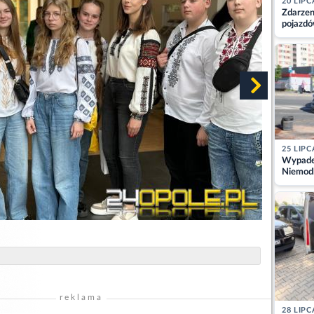
20 LIPC
Zdarzen
pojazdó
z kiero
kajdank
25 LIPC
Wypadek
Niemodl
osoby w
reklama
28 LIPC