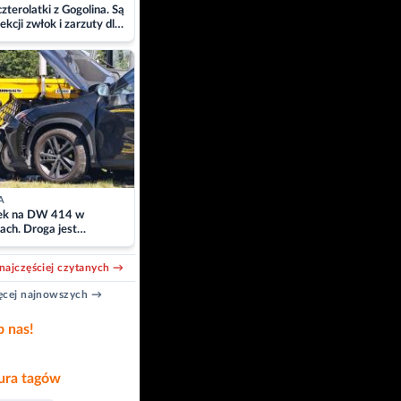
zterolatki z Gogolina. Są
ekcji zwłok i zarzuty dla
A
k na DW 414 w
ach. Droga jest
owana
najczęściej czytanych →
cej najnowszych →
b nas!
ra tagów