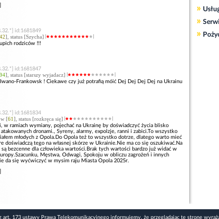
]
»
Usłu
»
Serw
.32.*] id:1681849
»
Poży
42
], status [Szycha]
upich rodziców !!!
.32.*] id:1681847
94
], status [starszy wyjadacz]
wano-Frankowsk ! Ciekawe czy już potrafią móić Dej Dej Dej Dej na Ukrainu
.32.*] id:1681834
ów [
61
], status [rozkręca się]
i, w ramiach wymiany, pojechać na Ukrainę by doświadczyć życia blisko
atakowanych dronami., Syreny, alarmy, expolzje, ranni i zabici.To wszystko
działem młodych z Opola.Do Opola też to wszystko dotrze, dlatego warto mieć
óre doświadczą tego na własnej skórze w Ukrainie.Nie ma co się oszukiwać.Na
 są bezcenne dla człowieka wartości.Brak tych wartości bardzo już widać w
uropy.Szacunku, Męstwa, Odwagi, Spokoju w obliczu zagrożeń i innych
nie da się wyćwiczyć w mysim raju Miasta Opola 2025r.
]
z art. 173 ustawy Prawa Telekomunikacyjnego informujemy, że przeglądając tę stronę wyraż