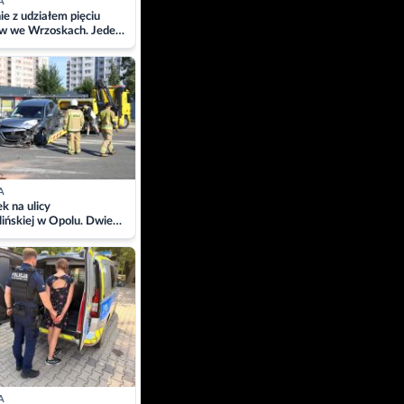
A
ie z udziałem pięciu
w we Wrzoskach. Jeden
wców zabrany w
ach
A
 na ulicy
ińskiej w Opolu. Dwie
 szpitalu
A