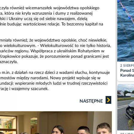
czyła również wicemarszałek województwa opolskiego
, która nie kryła wzruszenia i dumy z realizowanej
olski i Ukrainy uczą się od siebie nawzajem, dzielą
nie budując wartościowe relacje. To bezcenny kapitał na
niała również, że województwo opolskie, choć niewielkie,
 wielokulturowym. - Wielokulturowość to nie tylko historia,
zkańców regionu. Współpraca z ukraińskim Rohatyniem w
 Krapkowice pokazuje, że porozumienie ponad granicami jest
aznaczyła.
2 SIERP
Ponad 1
 m.in. z działań na rzecz dzieci z wadami słuchu, kontynuuje
Karolin
 mostów między narodami. Nowy projekt wpisuje się w
przez Ba
undacji: wspieranie młodych ludzi w trudnej rzeczywistości
Aktuali
rację i wzajemny szacunek.
NASTĘPNE