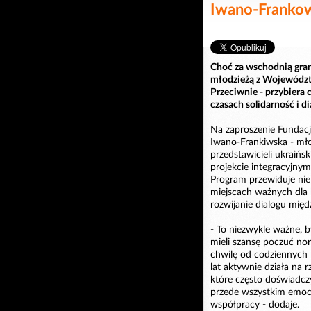
Iwano-Frankow
Choć za wschodnią gran
młodzieżą z Województ
Przeciwnie - przybiera 
czasach solidarność i d
Na zaproszenie Fundacj
Iwano-Frankiwska - mł
przedstawicieli ukraińsk
projekcie integracyjnym
Program przewiduje nie 
miejscach ważnych dla h
rozwijanie dialogu mię
- To niezwykle ważne, 
mieli szansę poczuć no
chwilę od codziennych t
lat aktywnie działa na r
które często doświadczy
przede wszystkim emocj
współpracy - dodaje.