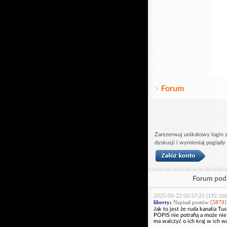
Forum
Zarezerwuj unikatowy login z
dyskusji i wymieniaj poglądy
Forum pod 
2025-05-22 03:57:21 [192.168
liberty
:
Napisał postów [
5870
]
Jak to jest że ruda kanalia 
POPIS nie potrafią a może ni
ma walczyć o ich kraj w ich w