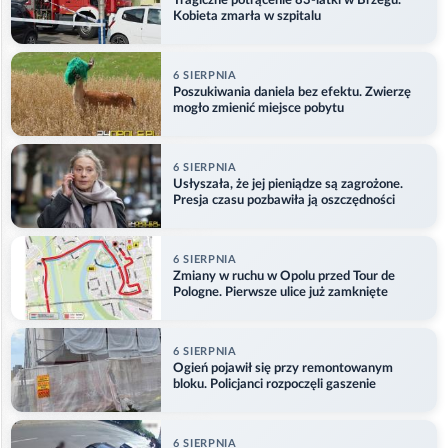
Tragiczne potrącenie 83-latki w Brzegu.
Kobieta zmarła w szpitalu
6 SIERPNIA
Poszukiwania daniela bez efektu. Zwierzę
mogło zmienić miejsce pobytu
6 SIERPNIA
Usłyszała, że jej pieniądze są zagrożone.
Presja czasu pozbawiła ją oszczędności
6 SIERPNIA
Zmiany w ruchu w Opolu przed Tour de
Pologne. Pierwsze ulice już zamknięte
6 SIERPNIA
Ogień pojawił się przy remontowanym
bloku. Policjanci rozpoczęli gaszenie
6 SIERPNIA