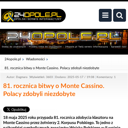
24opole.pl
Wiadomości
81. rocznica bitwy o Monte Cassino. Polacy zdobyli niezdobyte
Autor: Dagmara
Wyświetleń: 3603
Dodano: 2025-05-17 / 19:08
Komentarzy: 1
81. rocznica bitwy o Monte Cassino.
Polacy zdobyli niezdobyte
18 maja 2025 roku przypada 81. rocznica zdobycia klasztoru na
Monte Cassino przez żołnierzy 2. Korpusu Polskiego. To jedno z
najbardziej symbolicznych zwycięstw Wojska Polskiego w II wojnie