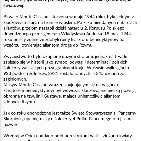
światowej.
Bitwa o Monte Cassino, stoczona w maju 1944 roku, była jednym z
kluczowych starć na froncie włoskim. Po kilku nieudanych natarciach
aliantów, przełom nastąpił dzięki natarciu 2. Korpusu Polskiego
dowodzonego przez generała Władysława Andersa. 18 maja 1944
roku polscy żołnierze zdobyli ruiny klasztoru benedyktynów na
wzgórzu, otwierając aliantom drogę do Rzymu.
Zwycięstwo to było okupione dużymi stratami, jednak na trwałe
zapisało się w historii jako symbol odwagi i determinacji polskich
żołnierzy walczących poza granicami kraju. W czasie walk zginęło
923 polskich żołnierzy, 2931 zostało rannych, a 345 uznano za
zaginionych.
Masyw Monte Cassino wraz ze znajdującym się na wzgórzu
klasztorem benedyktynów był wówczas kluczową niemiecką pozycją
obronną na tzw. linii Gustawa, mającą uniemożliwić aliantom
zdobycie Rzymu.
Jak co roku obchodzone jest także Święto Stowarzyszenia "Pancerny
Skorpion", upamiętniające żołnierzy 4 Pułku Pancernego o tej samej
nazwie.
Wczoraj w Opolu oddano hołd uczestnikom walk - złożono kwiaty