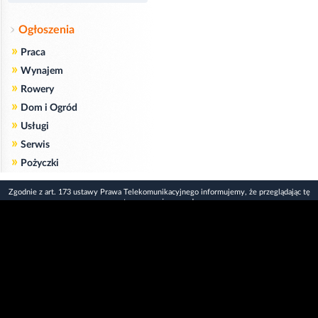
Ogłoszenia
»
Praca
»
Wynajem
»
Rowery
»
Dom i Ogród
»
Usługi
»
Serwis
»
Pożyczki
Zgodnie z art. 173 ustawy Prawa Telekomunikacyjnego informujemy, że przeglądając tę
stronę wyrażasz zgodę
na zapisywanie na Twoim komputerze niezbędnych do jej poprawnego funkcjonowania
plików
cookie
.
Więcej informacji na temat plików cookie znajdziecie Państwo na stronie
polityka
prywatności
.
Kliknij tutaj, aby wyrazić zgodę i ukryć komunikat.
Copyright © 2006-2026
Strona główna 24opole.pl
by 24opole sp. z o.o.
www.hotele.24opole.pl
v4.30.7