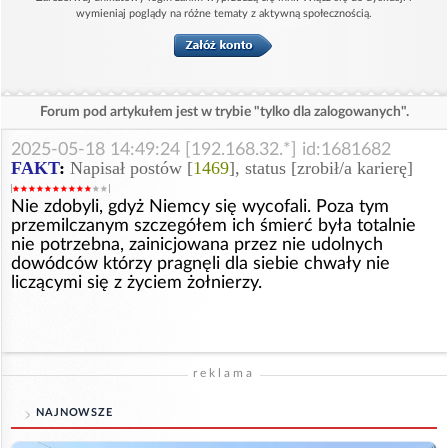
wymieniaj poglądy na różne tematy z aktywną społecznością.
Forum pod artykułem jest w trybie "tylko dla zalogowanych".
2025-05-18 14:49:24 [192.168.32.*] id:1681682
FAKT
:
Napisał postów [
1469
], status [zrobił/a karierę]
Nie zdobyli, gdyż Niemcy się wycofali. Poza tym
przemilczanym szczegółem ich śmierć była totalnie
nie potrzebna, zainicjowana przez nie udolnych
dowódców którzy pragnęli dla siebie chwały nie
liczącymi się z życiem żołnierzy.
reklama
NAJNOWSZE