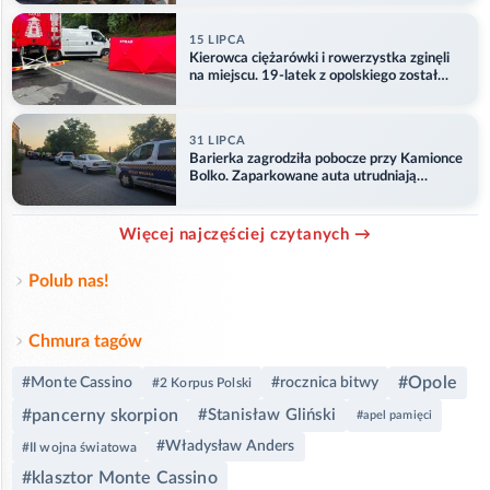
15 LIPCA
Kierowca ciężarówki i rowerzystka zginęli
na miejscu. 19-latek z opolskiego został
ranny
31 LIPCA
Barierka zagrodziła pobocze przy Kamionce
Bolko. Zaparkowane auta utrudniają
przejazd
Więcej najczęściej czytanych →
Polub nas!
Chmura tagów
#Opole
#Monte Cassino
#rocznica bitwy
#2 Korpus Polski
#pancerny skorpion
#Stanisław Gliński
#apel pamięci
#Władysław Anders
#II wojna światowa
#klasztor Monte Cassino