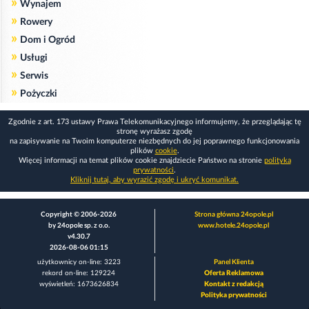
»
Wynajem
»
Rowery
»
Dom i Ogród
»
Usługi
»
Serwis
»
Pożyczki
Zgodnie z art. 173 ustawy Prawa Telekomunikacyjnego informujemy, że przeglądając tę
stronę wyrażasz zgodę
na zapisywanie na Twoim komputerze niezbędnych do jej poprawnego funkcjonowania
plików
cookie
.
Więcej informacji na temat plików cookie znajdziecie Państwo na stronie
polityka
prywatności
.
Kliknij tutaj, aby wyrazić zgodę i ukryć komunikat.
Copyright © 2006-2026
Strona główna 24opole.pl
by 24opole sp. z o.o.
www.hotele.24opole.pl
v4.30.7
2026-08-06 01:15
użytkownicy on-line: 3223
Panel Klienta
rekord on-line: 129224
Oferta Reklamowa
wyświetleń: 1673626834
Kontakt z redakcją
Polityka prywatności