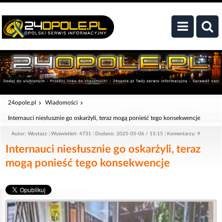
24opole.pl
Wiadomości
Internauci niesłusznie go oskarżyli, teraz mogą ponieść tego konsekwencje
Autor: Woytazz
Wyświetleń: 4731
Dodano: 2025-05-06 / 15:15
Komentarzy: 9
Internauci niesłusznie go oskarżyli, teraz
mogą ponieść tego konsekwencje