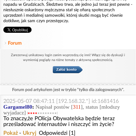
napadu w Grudzicach. Śledztwo trwa, ale jedno już teraz jest pewne -
niesłusznie oskarżony mężczyzna stał się ofiarą społecznych
uprzedzeń i medialnej samowolki, której skutki mogą być równie
dotkliwe, jak sam czyn przestępczy.
Forum
Zarezerwuj unikatowy login zanim wyprzedzą cię inni! Włącz się do dyskusji i
wymieniaj poglądy na różne tematy z aktywną społecznością.
Forum pod artykułem jest w trybie "tylko dla zalogowanych".
2025-05-07 08:47:11 [192.168.32.*] id:1681416
Gargamel80
:
Napisał postów [
311
], status [młodszy
wyjadacz]
To znaczy,że POlicja Obywatelska będzie teraz
prześladować internautów i niszczyć im życie?
Pokaż
-
Ukryj
Odpowiedzi [1]