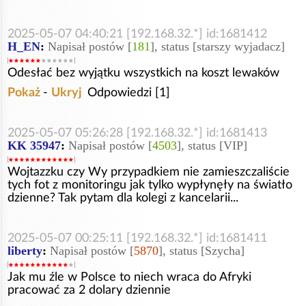
2025-05-07 04:40:21 [192.168.32.*] id:1681412
H_EN
:
Napisał postów [
181
], status [starszy wyjadacz]
Odesłać bez wyjątku wszystkich na koszt lewaków
Pokaż
-
Ukryj
Odpowiedzi [1]
2025-05-07 05:26:28 [192.168.32.*] id:1681413
KK 35947
:
Napisał postów [
4503
], status [VIP]
Wojtazzku czy Wy przypadkiem nie zamieszczaliście
tych fot z monitoringu jak tylko wypłynęły na światło
dzienne? Tak pytam dla kolegi z kancelarii...
2025-05-07 00:25:11 [192.168.32.*] id:1681411
liberty
:
Napisał postów [
5870
], status [Szycha]
Jak mu źle w Polsce to niech wraca do Afryki
pracować za 2 dolary dziennie