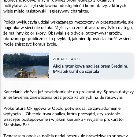
społecznościowe, w tym również profil jednego z lokalnych
polityków. Zaczęła się lawina udostępnień i komentarzy, z których
wiele miało rasistowski i agresywny charakter.
Policja wykluczyła udział wskazanego mężczyzny w przestępstwie, ale
nagonka w sieci nie ustała. Mężczyzna został wskazany tylko dlatego,
że ma inny kolor skóry. Obawiał się o życie, otrzymywał groźby,
obrażano go publicznie. To przykład, jak nieodpowiedzialność w sieci
może zniszczyć komuś życie.
ZOBACZ TAKZE
Akcja ratunkowa nad Jeziorem Średnim.
84-latek trafił do szpitala
Kancelaria złożyła już zawiadomienie do prokuratury. Sprawa dotyczy
zniesławienia, znieważenia oraz gróźb karalnych na tle rasowym.
Prokuratura Okręgowa w Opolu potwierdza, że zawiadomienie
wpłynęło. - Obecnie trwa analiza, która przesądzi, czy zostanie
wszczęte postępowanie i w jakim kierunku - wyjaśnia prokurator
Stanisław Bar.
Tymczasem opolska policja nadal poszukuje prawdziwego sprawcy