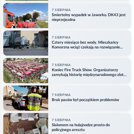
7 SIERPNIA
Śmiertelny wypadek w Jaworku. DK43 jest
nieprzejezdna
7 SIERPNIA
Cztery miesiące bez wody. Mieszkańcy
Komorzna wciąż czekają na rozwiązanie
problemu
7 SIERPNIA
Koniec Fire Truck Show. Organizatorzy
zamykają historię międzynarodowego zlotu
w Główczycach
7 SIERPNIA
Brak pasów był początkiem problemów
7 SIERPNIA
Slalomem na hulajnodze prosto do
policyjnego aresztu