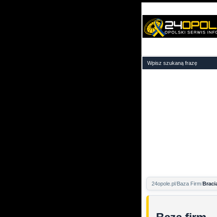
24opole.pl
Baza Firm
Braci