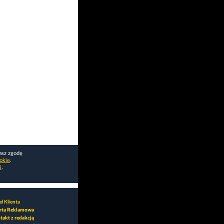
asz zgodę
okie
.
i
.
l Klienta
rta Reklamowa
takt z redakcją