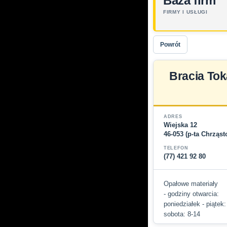
Baza firm
FIRMY I USŁUGI
Powrót
Bracia Tok
ADRES
Wiejska 12
46-053 (p-ta Chrząs
TELEFON
(77) 421 92 80
Opałowe materiały
- godziny otwarcia:
poniedziałek - piątek:
sobota: 8-14