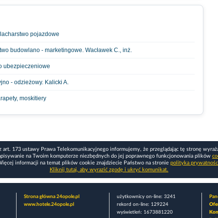
Blacharstwo pojazdowe
two budowlano - marketingowe. Wacławek C., inż.
wo ubezpieczeniowe
no - odzieżowy. Kalicki A.
rapety, moskitiery
z art. 173 ustawy Prawa Telekomunikacyjnego informujemy, że przeglądając tę stronę wyraż
apisywanie na Twoim komputerze niezbędnych do jej poprawnego funkcjonowania plików
co
ięcej informacji na temat plików cookie znajdziecie Państwo na stronie
polityka prywatnośc
Kliknij tutaj, aby wyrazić zgodę i ukryć komunikat.
Strona główna 24opole.pl
użytkownicy on-line: 3241
Pane
www.hotele.24opole.pl
rekord on-line: 129224
Ofe
wyświetleń: 1673881220
Kon