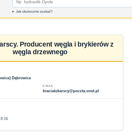
Jak skutecznie szukać?
arscy. Producent węgla i brykierów z
węgla drzewnego
towice) Dąbrowice
E-MAIL
braciatokarscy@poczta.onet.pl
 8-16