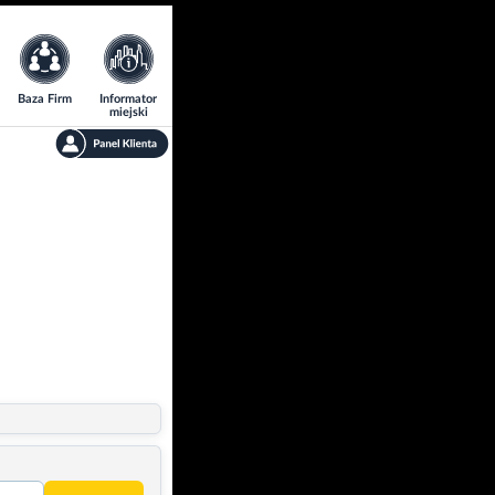
Baza Firm
Informator
miejski