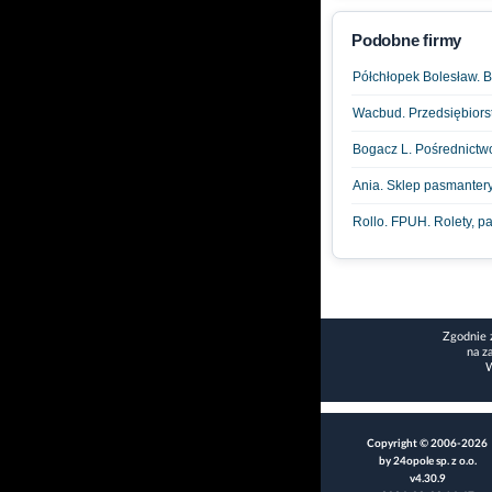
Podobne firmy
Półchłopek Bolesław. 
Wacbud. Przedsiębiors
Bogacz L. Pośrednict
Ania. Sklep pasmanteryj
Rollo. FPUH. Rolety, pa
Zgodnie 
na z
W
Copyright © 2006-2026
by 24opole sp. z o.o.
v4.30.9