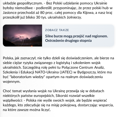
układzie geopolitycznym. - Bez Polski udzielanie pomocy Ukrainie
byłoby niemożliwe - podkreślił, przypominając, że przez polski hub w
Jasionce przechodzi aż 80 proc. całej pomocy dla Kijowa, a nasz kraj
przeszkolił już blisko 30 tys. ukraińskich żołnierzy.
ZOBACZ TAKZE
Silne burze mogą przejść nad regionem.
Ostrzeżenie drugiego stopnia
Polska, jak zaznaczył, nie tylko dzieli się doświadczeniem, ale bierze na
siebie ciężar ryzyka związanego z logistyką i szkoleniem wojsk
ukraińskich. Szczególną rolę pełni tu Połączone Centrum Analiz,
Szkolenia i Edukacji NATO-Ukraina (JATEC) w Bydgoszczy, które ma
być "laboratorium wiedzy" opartym na realnym doświadczeniu
wojennym.
Choć temat wysłania wojsk na Ukrainę przewija się w debatach
niektórych państw europejskich, Sikorski rozwiał wszelkie
wątpliwości: - Polska nie wyśle swoich wojsk, ale będzie wspierać
każdego, kto zdecyduje się na misję pokojową, dostarczając wsparcia,
na które zawsze można liczyć.