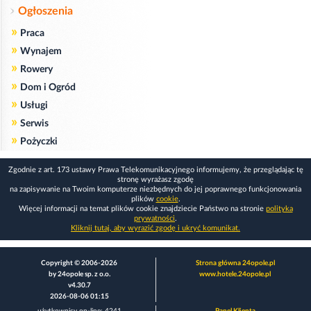
Ogłoszenia
»
Praca
»
Wynajem
»
Rowery
»
Dom i Ogród
»
Usługi
»
Serwis
»
Pożyczki
Zgodnie z art. 173 ustawy Prawa Telekomunikacyjnego informujemy, że przeglądając tę
stronę wyrażasz zgodę
na zapisywanie na Twoim komputerze niezbędnych do jej poprawnego funkcjonowania
plików
cookie
.
Więcej informacji na temat plików cookie znajdziecie Państwo na stronie
polityka
prywatności
.
Kliknij tutaj, aby wyrazić zgodę i ukryć komunikat.
Copyright © 2006-2026
Strona główna 24opole.pl
by 24opole sp. z o.o.
www.hotele.24opole.pl
v4.30.7
2026-08-06 01:15