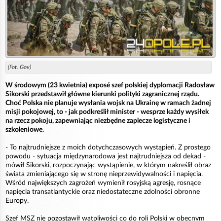
(Fot. Gov)
W środowym (23 kwietnia) exposé szef polskiej dyplomacji Radosław
Sikorski przedstawił główne kierunki polityki zagranicznej rządu.
Choć Polska nie planuje wysłania wojsk na Ukrainę w ramach żadnej
misji pokojowej, to - jak podkreślił minister - wesprze każdy wysiłek
na rzecz pokoju, zapewniając niezbędne zaplecze logistyczne i
szkoleniowe.
- To najtrudniejsze z moich dotychczasowych wystąpień. Z prostego
powodu - sytuacja międzynarodowa jest najtrudniejsza od dekad -
mówił Sikorski, rozpoczynając wystąpienie, w którym nakreślił obraz
świata zmieniającego się w stronę nieprzewidywalności i napięcia.
Wśród największych zagrożeń wymienił rosyjską agresję, rosnące
napięcia transatlantyckie oraz niedostateczne zdolności obronne
Europy.
Szef MSZ nie pozostawił wątpliwości co do roli Polski w obecnym