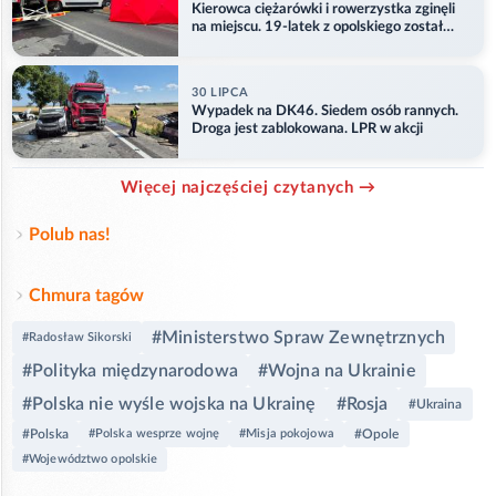
Kierowca ciężarówki i rowerzystka zginęli
na miejscu. 19-latek z opolskiego został
ranny
30 LIPCA
Wypadek na DK46. Siedem osób rannych.
Droga jest zablokowana. LPR w akcji
Więcej najczęściej czytanych →
Polub nas!
Chmura tagów
#Ministerstwo Spraw Zewnętrznych
#Radosław Sikorski
#Polityka międzynarodowa
#Wojna na Ukrainie
#Polska nie wyśle wojska na Ukrainę
#Rosja
#Ukraina
#Polska
#Polska wesprze wojnę
#Misja pokojowa
#Opole
#Województwo opolskie