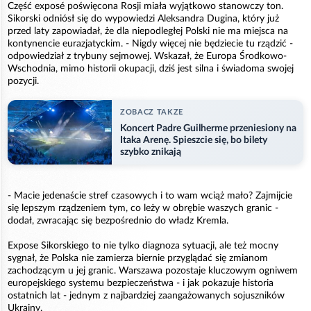
Część exposé poświęcona Rosji miała wyjątkowo stanowczy ton.
Sikorski odniósł się do wypowiedzi Aleksandra Dugina, który już
przed laty zapowiadał, że dla niepodległej Polski nie ma miejsca na
kontynencie eurazjatyckim. - Nigdy więcej nie będziecie tu rządzić -
odpowiedział z trybuny sejmowej. Wskazał, że Europa Środkowo-
Wschodnia, mimo historii okupacji, dziś jest silna i świadoma swojej
pozycji.
ZOBACZ TAKZE
Koncert Padre Guilherme przeniesiony na
Itaka Arenę. Spieszcie się, bo bilety
szybko znikają
- Macie jedenaście stref czasowych i to wam wciąż mało? Zajmijcie
się lepszym rządzeniem tym, co leży w obrębie waszych granic -
dodał, zwracając się bezpośrednio do władz Kremla.
Expose Sikorskiego to nie tylko diagnoza sytuacji, ale też mocny
sygnał, że Polska nie zamierza biernie przyglądać się zmianom
zachodzącym u jej granic. Warszawa pozostaje kluczowym ogniwem
europejskiego systemu bezpieczeństwa - i jak pokazuje historia
ostatnich lat - jednym z najbardziej zaangażowanych sojuszników
Ukrainy.