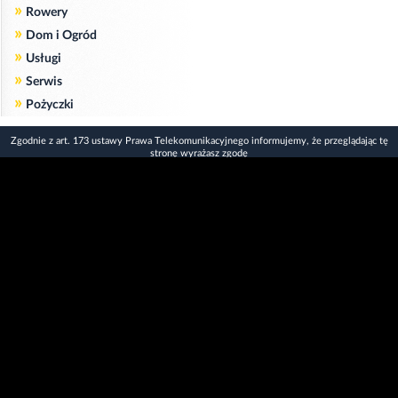
»
Rowery
»
Dom i Ogród
»
Usługi
»
Serwis
»
Pożyczki
Zgodnie z art. 173 ustawy Prawa Telekomunikacyjnego informujemy, że przeglądając tę
stronę wyrażasz zgodę
na zapisywanie na Twoim komputerze niezbędnych do jej poprawnego funkcjonowania
plików
cookie
.
Więcej informacji na temat plików cookie znajdziecie Państwo na stronie
polityka
prywatności
.
Kliknij tutaj, aby wyrazić zgodę i ukryć komunikat.
Copyright © 2006-2026
Strona główna 24opole.pl
by 24opole sp. z o.o.
www.hotele.24opole.pl
v4.30.9
2026-08-08 16:47
użytkownicy on-line: 3238
Panel Klienta
rekord on-line: 129224
Oferta Reklamowa
wyświetleń: 1674077650
Kontakt z redakcją
Polityka prywatności