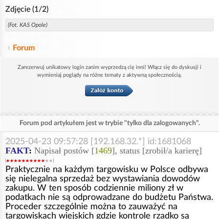
Zdjęcie (1/2)
(Fot. KAS Opole)
Forum
Zarezerwuj unikatowy login zanim wyprzedzą cię inni! Włącz się do dyskusji i
wymieniaj poglądy na różne tematy z aktywną społecznością.
Forum pod artykułem jest w trybie "tylko dla zalogowanych".
2025-04-23 09:57:28 [192.168.32.*] id:1681068
FAKT
:
Napisał postów [
1469
], status [zrobił/a karierę]
Praktycznie na każdym targowisku w Polsce odbywa
się nielegalna sprzedaż bez wystawiania dowodów
zakupu. W ten sposób codziennie miliony zł w
podatkach nie są odprowadzane do budżetu Państwa.
Proceder szczególnie można to zauważyć na
targowiskach wiejskich gdzie kontrole rzadko są