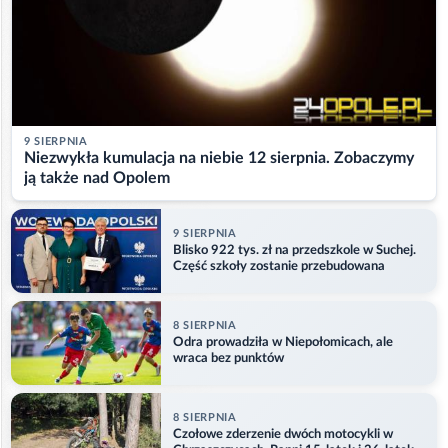
9 SIERPNIA
Niezwykła kumulacja na niebie 12 sierpnia. Zobaczymy
ją także nad Opolem
9 SIERPNIA
Blisko 922 tys. zł na przedszkole w Suchej.
Część szkoły zostanie przebudowana
8 SIERPNIA
Odra prowadziła w Niepołomicach, ale
wraca bez punktów
8 SIERPNIA
Czołowe zderzenie dwóch motocykli w