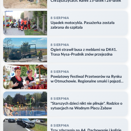
Chrząszczycach. Ranni 15-latek i 26-latek
8 SIERPNIA
Upadek motocykla. Pasażerka została
zabrana do szpitala
8 SIERPNIA
Ogień strawił busa z meblami na DK41.
Trasa Nysa-Prudnik znów przejezdna
8 SIERPNIA
Powiatowy Festiwal Przetworów na Rynku
w Otmuchowie. Regionalne smaki i pojazdy
służb
8 SIERPNIA
"Starszych dzieci nikt nie pilnuje". Rodzice o
sytuacjach na Wodnym Placu Zabaw
8 SIERPNIA
Trzy zdarzenia na A4. Dachowanie i kolizje