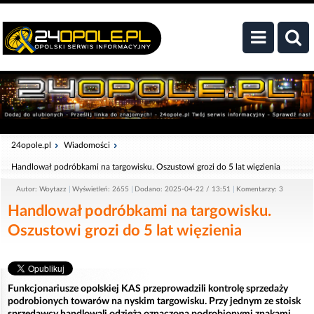
24opole.pl
Wiadomości
Handlował podróbkami na targowisku. Oszustowi grozi do 5 lat więzienia
Autor: Woytazz
Wyświetleń: 2655
Dodano: 2025-04-22 / 13:51
Komentarzy: 3
Handlował podróbkami na targowisku.
Oszustowi grozi do 5 lat więzienia
Funkcjonariusze opolskiej KAS przeprowadzili kontrolę sprzedaży
podrobionych towarów na nyskim targowisku. Przy jednym ze stoisk
sprzedawcy handlowali odzieżą oznaczoną podrobionymi znakami