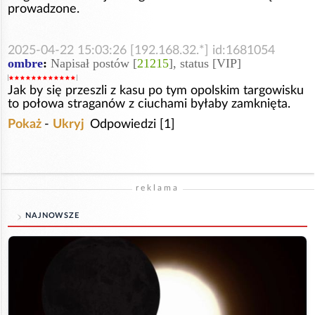
prowadzone.
2025-04-22 15:03:26 [192.168.32.*] id:1681054
ombre
:
Napisał postów [
21215
], status [VIP]
Jak by się przeszli z kasu po tym opolskim targowisku
to połowa straganów z ciuchami byłaby zamknięta.
Pokaż
-
Ukryj
Odpowiedzi [1]
reklama
NAJNOWSZE