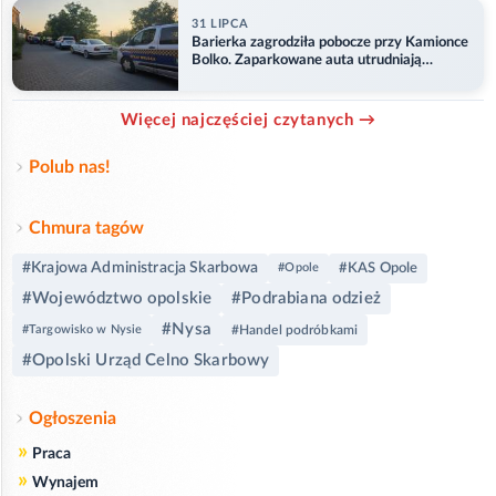
31 LIPCA
Barierka zagrodziła pobocze przy Kamionce
Bolko. Zaparkowane auta utrudniają
przejazd
Więcej najczęściej czytanych →
Polub nas!
Chmura tagów
#Krajowa Administracja Skarbowa
#KAS Opole
#Opole
#Województwo opolskie
#Podrabiana odzież
#Nysa
#Targowisko w Nysie
#Handel podróbkami
#Opolski Urząd Celno Skarbowy
Ogłoszenia
»
Praca
»
Wynajem