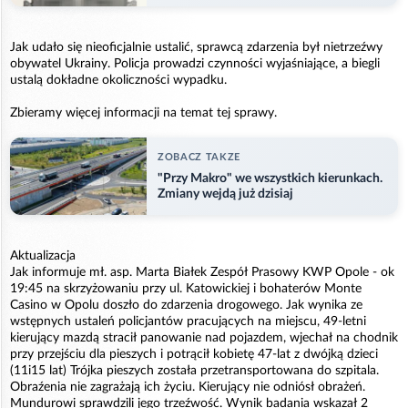
Jak udało się nieoficjalnie ustalić, sprawcą zdarzenia był nietrzeźwy
obywatel Ukrainy. Policja prowadzi czynności wyjaśniające, a biegli
ustalą dokładne okoliczności wypadku.
Zbieramy więcej informacji na temat tej sprawy.
ZOBACZ TAKZE
"Przy Makro" we wszystkich kierunkach.
Zmiany wejdą już dzisiaj
Aktualizacja
Jak informuje mł. asp. Marta Białek Zespół Prasowy KWP Opole - ok
19:45 na skrzyżowaniu przy ul. Katowickiej i bohaterów Monte
Casino w Opolu doszło do zdarzenia drogowego. Jak wynika ze
wstępnych ustaleń policjantów pracujących na miejscu, 49-letni
kierujący mazdą stracił panowanie nad pojazdem, wjechał na chodnik
przy przejściu dla pieszych i potrącił kobietę 47-lat z dwójką dzieci
(11i15 lat) Trójka pieszych została przetransportowana do szpitala.
Obraźenia nie zagrażają ich życiu. Kierujący nie odniósł obrażeń.
Mundurowi sprawdzili jego trzeźwość. Wynik badania wskazał 2