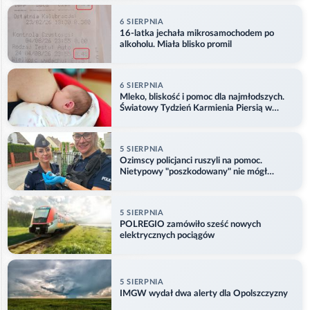
6 SIERPNIA
16-latka jechała mikrosamochodem po
alkoholu. Miała blisko promil
6 SIERPNIA
Mleko, bliskość i pomoc dla najmłodszych.
Światowy Tydzień Karmienia Piersią w
Opolu
5 SIERPNIA
Ozimscy policjanci ruszyli na pomoc.
Nietypowy "poszkodowany" nie mógł
odlecieć
5 SIERPNIA
POLREGIO zamówiło sześć nowych
elektrycznych pociągów
5 SIERPNIA
IMGW wydał dwa alerty dla Opolszczyzny