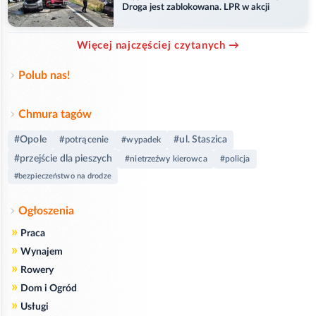
Droga jest zablokowana. LPR w akcji
Więcej najczęściej czytanych →
Polub nas!
Chmura tagów
#Opole
#ul. Staszica
#potrącenie
#wypadek
#przejście dla pieszych
#nietrzeźwy kierowca
#policja
#bezpieczeństwo na drodze
Ogłoszenia
»
Praca
»
Wynajem
»
Rowery
»
Dom i Ogród
»
Usługi