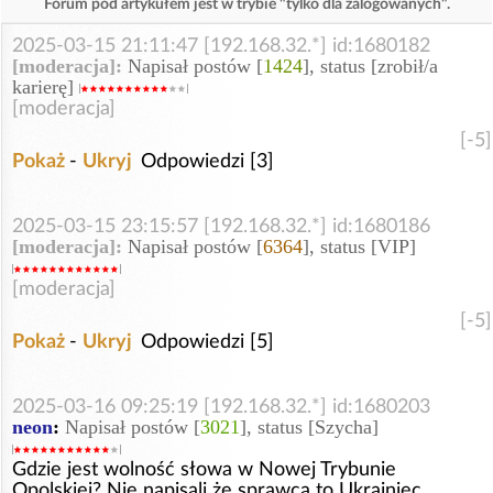
Forum pod artykułem jest w trybie "tylko dla zalogowanych".
2025-03-15 21:11:47 [192.168.32.*] id:1680182
[moderacja]:
Napisał postów [
1424
], status [zrobił/a
karierę]
[moderacja]
[-5]
Pokaż
-
Ukryj
Odpowiedzi [3]
2025-03-15 23:15:57 [192.168.32.*] id:1680186
[moderacja]:
Napisał postów [
6364
], status [VIP]
[moderacja]
[-5]
Pokaż
-
Ukryj
Odpowiedzi [5]
2025-03-16 09:25:19 [192.168.32.*] id:1680203
neon
:
Napisał postów [
3021
], status [Szycha]
Gdzie jest wolność słowa w Nowej Trybunie
Opolskiej? Nie napisali że sprawca to Ukrainiec.