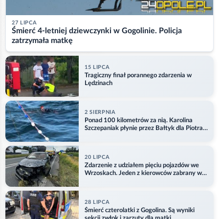
27 LIPCA
Śmierć 4-letniej dziewczynki w Gogolinie. Policja
zatrzymała matkę
15 LIPCA
Tragiczny finał porannego zdarzenia w
Lędzinach
2 SIERPNIA
Ponad 100 kilometrów za nią. Karolina
Szczepaniak płynie przez Bałtyk dla Piotra.
Aktualizacja
20 LIPCA
Zdarzenie z udziałem pięciu pojazdów we
Wrzoskach. Jeden z kierowców zabrany w
kajdankach
28 LIPCA
Śmierć czterolatki z Gogolina. Są wyniki
sekcji zwłok i zarzuty dla matki