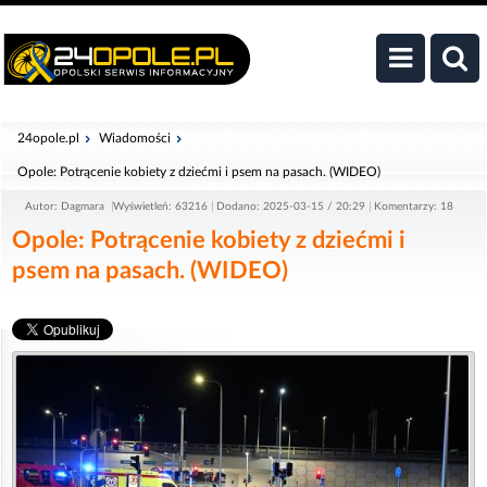
24opole.pl
Wiadomości
Opole: Potrącenie kobiety z dziećmi i psem na pasach. (WIDEO)
Autor: Dagmara
Wyświetleń: 63216
Dodano: 2025-03-15 / 20:29
Komentarzy: 18
Opole: Potrącenie kobiety z dziećmi i
psem na pasach. (WIDEO)