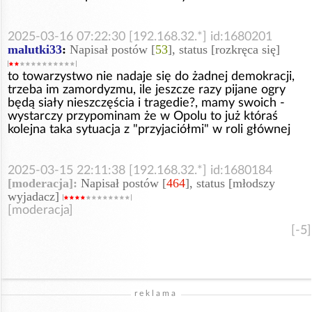
2025-03-16 07:22:30 [192.168.32.*] id:1680201
malutki33
:
Napisał postów [
53
], status [rozkręca się]
to towarzystwo nie nadaje się do żadnej demokracji,
trzeba im zamordyzmu, ile jeszcze razy pijane ogry
będą siały nieszczęścia i tragedie?, mamy swoich -
wystarczy przypominam że w Opolu to już któraś
kolejna taka sytuacja z "przyjaciółmi" w roli głównej
2025-03-15 22:11:38 [192.168.32.*] id:1680184
[moderacja]:
Napisał postów [
464
], status [młodszy
wyjadacz]
[moderacja]
[-5]
reklama