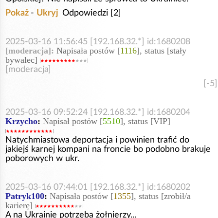
Pokaż
-
Ukryj
Odpowiedzi [2]
2025-03-16 11:56:45 [192.168.32.*] id:1680208
[moderacja]:
Napisała postów [
1116
], status [stały
bywalec]
[moderacja]
[-5]
2025-03-16 09:52:24 [192.168.32.*] id:1680204
Krzycho
:
Napisał postów [
5510
], status [VIP]
Natychmiastowa deportacja i powinien trafić do
jakiejś karnej kompani na froncie bo podobno brakuje
poborowych w ukr.
2025-03-16 07:44:01 [192.168.32.*] id:1680202
Patryk100
:
Napisała postów [
1355
], status [zrobił/a
karierę]
A na Ukrainie potrzeba żołnierzy...