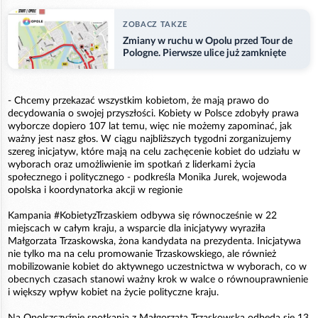
ZOBACZ TAKZE
Zmiany w ruchu w Opolu przed Tour de
Pologne. Pierwsze ulice już zamknięte
- Chcemy przekazać wszystkim kobietom, że mają prawo do
decydowania o swojej przyszłości. Kobiety w Polsce zdobyły prawa
wyborcze dopiero 107 lat temu, więc nie możemy zapominać, jak
ważny jest nasz głos. W ciągu najbliższych tygodni zorganizujemy
szereg inicjatyw, które mają na celu zachęcenie kobiet do udziału w
wyborach oraz umożliwienie im spotkań z liderkami życia
społecznego i politycznego - podkreśla Monika Jurek, wojewoda
opolska i koordynatorka akcji w regionie
Kampania #KobietyzTrzaskiem odbywa się równocześnie w 22
miejscach w całym kraju, a wsparcie dla inicjatywy wyraziła
Małgorzata Trzaskowska, żona kandydata na prezydenta. Inicjatywa
nie tylko ma na celu promowanie Trzaskowskiego, ale również
mobilizowanie kobiet do aktywnego uczestnictwa w wyborach, co w
obecnych czasach stanowi ważny krok w walce o równouprawnienie
i większy wpływ kobiet na życie polityczne kraju.