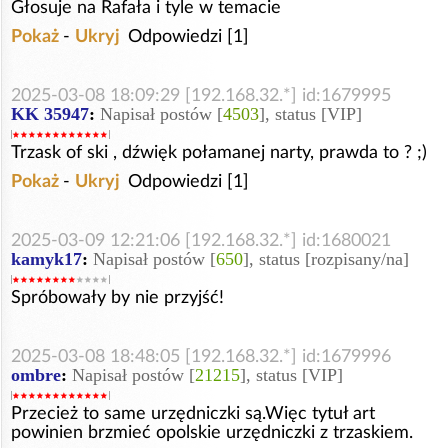
Głosuje na Rafała i tyle w temacie
Pokaż
-
Ukryj
Odpowiedzi [1]
2025-03-08 18:09:29 [192.168.32.*] id:1679995
KK 35947
:
Napisał postów [
4503
], status [VIP]
Trzask of ski , dźwięk połamanej narty, prawda to ? ;)
Pokaż
-
Ukryj
Odpowiedzi [1]
2025-03-09 12:21:06 [192.168.32.*] id:1680021
kamyk17
:
Napisał postów [
650
], status [rozpisany/na]
Spróbowały by nie przyjść!
2025-03-08 18:48:05 [192.168.32.*] id:1679996
ombre
:
Napisał postów [
21215
], status [VIP]
Przecież to same urzędniczki są.Więc tytuł art
powinien brzmieć opolskie urzędniczki z trzaskiem.