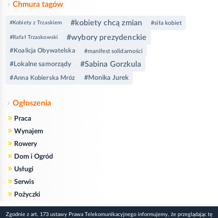
Chmura tagów
#kobiety chcą zmian
#Kobiety z Trzaskiem
#siła kobiet
#wybory prezydenckie
#Rafał Trzaskowski
#Koalicja Obywatelska
#manifest solidarności
#Sabina Gorzkula
#Lokalne samorządy
#Monika Jurek
#Anna Kobierska Mróz
Ogłoszenia
»
Praca
»
Wynajem
»
Rowery
»
Dom i Ogród
»
Usługi
»
Serwis
»
Pożyczki
Zgodnie z art. 173 ustawy Prawa Telekomunikacyjnego informujemy, że przeglądając tę