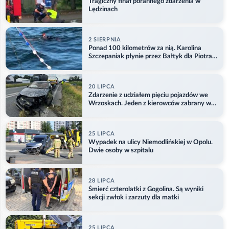
Tragiczny finał porannego zdarzenia w
Lędzinach
2 SIERPNIA
Ponad 100 kilometrów za nią. Karolina
Szczepaniak płynie przez Bałtyk dla Piotra.
Aktualizacja
20 LIPCA
Zdarzenie z udziałem pięciu pojazdów we
Wrzoskach. Jeden z kierowców zabrany w
kajdankach
25 LIPCA
Wypadek na ulicy Niemodlińskiej w Opolu.
Dwie osoby w szpitalu
28 LIPCA
Śmierć czterolatki z Gogolina. Są wyniki
sekcji zwłok i zarzuty dla matki
25 LIPCA