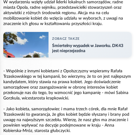
W wydarzeniu wzięły udział liderki lokalnych samorządów, radne
miasta Opola, radne sejmiku, przedstawicielki stowarzyszeń oraz
aktywistki z różnych środowisk regionu. Akcja ma na celu
mobilizowanie kobiet do wzięcia udziału w wyborach, z uwagi na
znaczenie ich głosu w kształtowaniu przyszłości kraju.
ZOBACZ TAKZE
Śmiertelny wypadek w Jaworku. DK43
jest nieprzejezdna
- Wspólnie z innymi kobietami z Opolszczyzny wspieramy Rafała
Trzaskowskiego w tej kampanii, bo wierzymy, że to on jest najlepszym
kandydatem, który stawia na prawa kobiet. Jego doświadczenie
samorządowe oraz zaangażowanie w obronę interesów kobiet
przekonuje nas do tego, by wzmocnić jego kampanię - mówi Sabina
Gorzkula, wicestarosta krapkowicki.
- Jako kobieta, samorządowiec i mama trzech córek, dla mnie Rafał
Trzaskowski to gwarancja, że głos kobiet będzie słyszany i brany pod
uwagę na najwyższym szczeblu. Wierzę, że nasz głos ma znaczenie i
powinien wpływać na decyzje podejmowane w kraju - Anna
Kobierska-Mróz, starosta głubczycki.