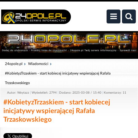
24opole.pl
Wiadomości
#KobietyzTrzaskiem - start kobiecej inicjatywy wspierającej Rafała
Trzaskowskiego
Autor: Woytazz
Wyświetleń: 2794
Dodano: 2025-03-08 / 15:40
Komentarzy: 11
#KobietyzTrzaskiem - start kobiecej
inicjatywy wspierającej Rafała
Trzaskowskiego