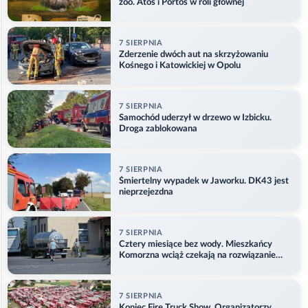
zoo. Atos i Portos w roli głównej
7 SIERPNIA
Zderzenie dwóch aut na skrzyżowaniu
Kośnego i Katowickiej w Opolu
7 SIERPNIA
Samochód uderzył w drzewo w Izbicku.
Droga zablokowana
7 SIERPNIA
Śmiertelny wypadek w Jaworku. DK43 jest
nieprzejezdna
7 SIERPNIA
Cztery miesiące bez wody. Mieszkańcy
Komorzna wciąż czekają na rozwiązanie
problemu
7 SIERPNIA
Koniec Fire Truck Show. Organizatorzy