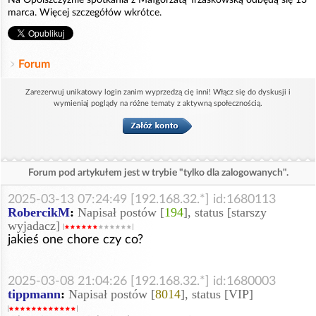
Na Opolszczyźnie spotkania z Małgorzatą Trzaskowską odbędą się 13
marca. Więcej szczegółów wkrótce.
Forum
Zarezerwuj unikatowy login zanim wyprzedzą cię inni! Włącz się do dyskusji i
wymieniaj poglądy na różne tematy z aktywną społecznością.
Forum pod artykułem jest w trybie "tylko dla zalogowanych".
2025-03-13 07:24:49 [192.168.32.*] id:1680113
RobercikM
:
Napisał postów [
194
], status [starszy
wyjadacz]
jakieś one chore czy co?
2025-03-08 21:04:26 [192.168.32.*] id:1680003
tippmann
:
Napisał postów [
8014
], status [VIP]