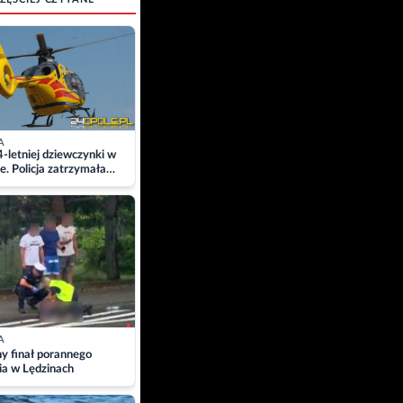
A
4-letniej dziewczynki w
e. Policja zatrzymała
A
ny finał porannego
ia w Lędzinach