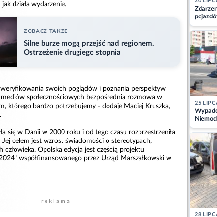
20 LIPC
jak działa wydarzenie.
Zdarzen
pojazdó
z kiero
ZOBACZ TAKZE
kajdank
Silne burze mogą przejść nad regionem.
Ostrzeżenie drugiego stopnia
 zweryfikowania swoich poglądów i poznania perspektyw
 mediów społecznościowych bezpośrednia rozmowa w
25 LIPC
um, którego bardzo potrzebujemy - dodaje Maciej Kruszka,
Wypadek
.
Niemodl
osoby w
ła się w Danii w 2000 roku i od tego czasu rozprzestrzeniła
 Jej celem jest wzrost świadomości o stereotypach,
 człowieka. Opolska edycja jest częścią projektu
 2024" współfinansowanego przez Urząd Marszałkowski w
reklama
28 LIPC