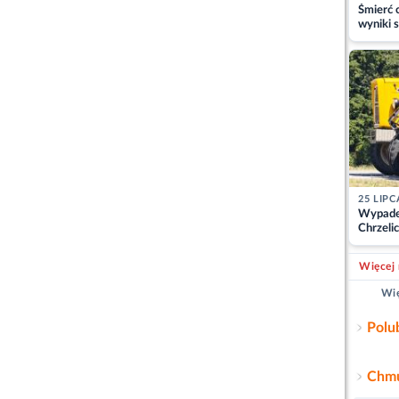
Śmierć c
wyniki s
matki
25 LIPC
Wypade
Chrzelic
zablok
Więcej 
Wię
Polu
Chmu