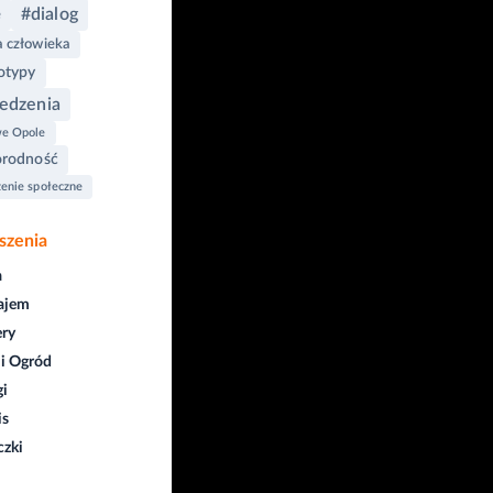
#dialog
e
 człowieka
otypy
edzenia
e Opole
orodność
enie społeczne
szenia
a
ajem
ry
i Ogród
gi
is
czki