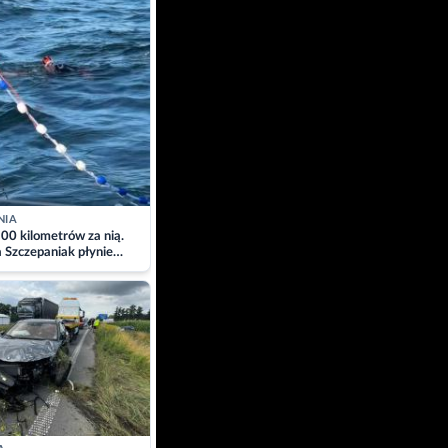
NIA
00 kilometrów za nią.
a Szczepaniak płynie
łtyk dla Piotra.
zacja