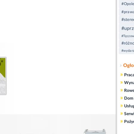
#Opol
#prawa
#stere
#uprz
#Tęczow
#różn
#wydarz
Ogło
»
Prac
»
Wyn
»
Rowe
»
Dom 
»
Usłu
»
Serw
»
Poży