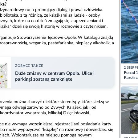
eka?
dzynarodowy ruch promujący dialog i prawa człowieka.
iblioteka, z tą różnicą, że książkami są ludzie - osoby
znych, które na co dzień zmagają się z uprzedzeniami i
ążka" dzieli się swoją historią w rozmowie z czytelnikiem.
ganizuje Stowarzyszenie Tęczowe Opole. W katalogu znajdą
łnosprawnością, weganka, pastafarianka, niepijący alkoholik, a
ZOBACZ TAKZE
2 SIERP
Ponad 1
Duże zmiany w centrum Opola. Ulice i
Karolin
parkingi zostaną zamknięte
przez Ba
Aktuali
rzenia można zburzyć niektóre stereotypy, które siedzą w
ymaga odwagi zarówno od Żywych Książek, jak i od
 koordynator wydarzenia, Mikołaj Dzięciołowski.
ce nie wymaga wcześniejszej rejestracji ani posiadania karty
soba może wypożyczyć "książkę" na rozmowę i dowiedzieć się
zeniach. Wolontariusze na miejscu pomogą nowym