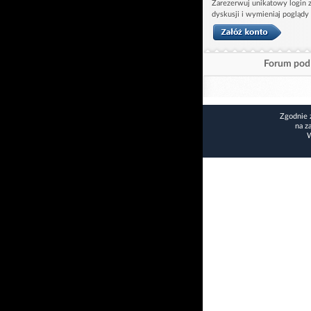
Zarezerwuj unikatowy login z
dyskusji i wymieniaj poglądy
Forum pod 
Zgodnie 
na z
W