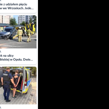
A
ie z udziałem pięciu
w we Wrzoskach. Jeden
wców zabrany w
ach
A
 na ulicy
ińskiej w Opolu. Dwie
 szpitalu
A