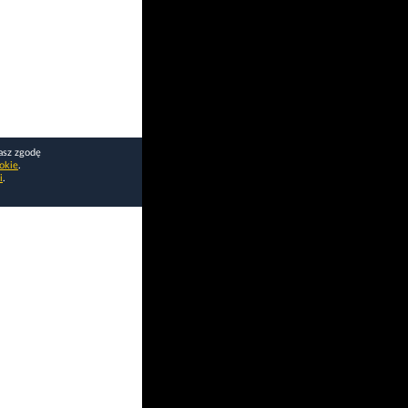
asz zgodę
okie
.
i
.