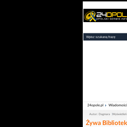
24opole.pl
Wiadomośc
Autor: Dagmara
Wyświetleń
Żywa Bibliotek