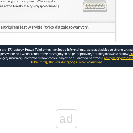
anim wyprzedzą cię inni! Włącz się do
 na różne tematy z aktywną społecznością.
artykułem jest w trybie "tylko dla zalogowanych".
z art. 173 ustawy Prawa Telekomunikacyjnego informujemy, że przeglądając tę stronę wyraż
apisywanie na Twoim komputerze niezbędnych do jej poprawnego funkcjonowania plików
co
ięcej informacji na temat plików cookie znajdziecie Państwo na stronie
polityka prywatnośc
Kliknij tutaj, aby wyrazić zgodę i ukryć komunikat.
ad