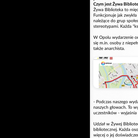
Czym jest Żywa Bibliot
Żywa Biblioteka to mię
Funkcjonuje jak zwykła b
należące do grup społec
stereotypami. Każda "ksi
W Opolu wydarzenie or
się m.in. osoby z niepe
także anarchista.
- Podczas naszego wyda
naszych głowach. To w
uczestników - wyjaśnia
Udział w Żywej Bibliote
bibliotecznej. Każda o
więcej o jej doświadc