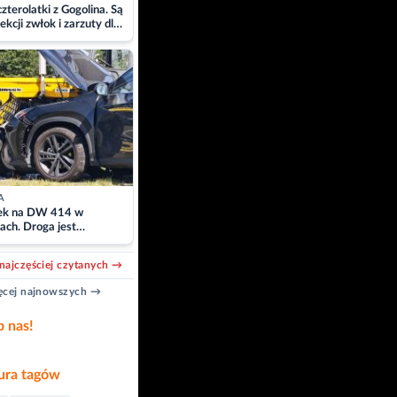
zterolatki z Gogolina. Są
ekcji zwłok i zarzuty dla
A
k na DW 414 w
ach. Droga jest
owana
najczęściej czytanych →
cej najnowszych →
b nas!
ra tagów