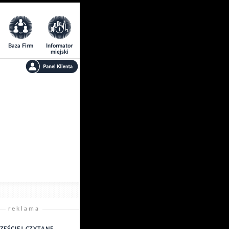
Baza Firm
Informator
miejski
reklama
ZĘŚCIEJ CZYTANE