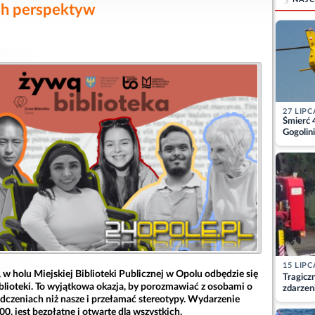
ch perspektyw
27 LIPC
Śmierć 
Gogolini
matkę
15 LIPC
, w holu Miejskiej Biblioteki Publicznej w Opolu odbędzie się
Tragicz
blioteki. To wyjątkowa okazja, by porozmawiać z osobami o
zdarzen
dczeniach niż nasze i przełamać stereotypy. Wydarzenie
0, jest bezpłatne i otwarte dla wszystkich.