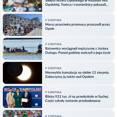
Święto Wzoru Opolskiego w Muzeum Wsi
Opolskiej. Twórcy i rzemieślnicy pokazali
swoje prace
9 SIERPNIA
Marsz przeciwko przemocy przeszedł przez
Opole
9 SIERPNIA
Ratownicy wyciągnęli mężczyznę z Jeziora
Dużego. Ponad godzinę walczyli o jego życie
9 SIERPNIA
Niezwykła kumulacja na niebie 12 sierpnia.
Zobaczymy ją także nad Opolem
9 SIERPNIA
Blisko 922 tys. zł na przedszkole w Suchej.
Część szkoły zostanie przebudowana
8 SIERPNIA