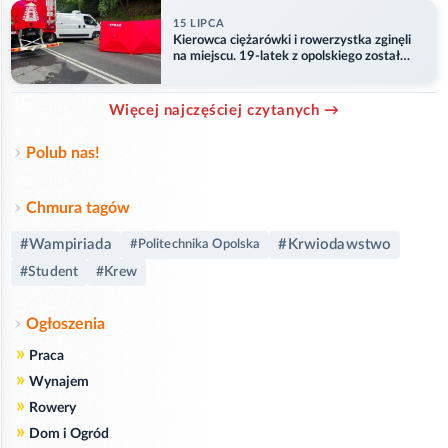
15 LIPCA
Kierowca ciężarówki i rowerzystka zginęli
na miejscu. 19-latek z opolskiego został
ranny
Więcej najczęściej czytanych →
Polub nas!
Chmura tagów
#Wampiriada
#Krwiodawstwo
#Politechnika Opolska
#Student
#Krew
Ogłoszenia
»
Praca
»
Wynajem
»
Rowery
»
Dom i Ogród