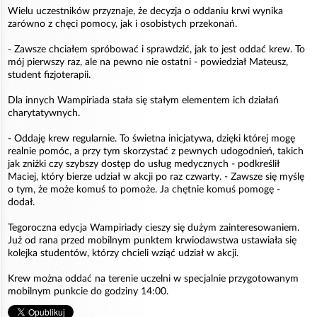
Wielu uczestników przyznaje, że decyzja o oddaniu krwi wynika
zarówno z chęci pomocy, jak i osobistych przekonań.
- Zawsze chciałem spróbować i sprawdzić, jak to jest oddać krew. To
mój pierwszy raz, ale na pewno nie ostatni - powiedział Mateusz,
student fizjoterapii.
Dla innych Wampiriada stała się stałym elementem ich działań
charytatywnych.
- Oddaję krew regularnie. To świetna inicjatywa, dzięki której mogę
realnie pomóc, a przy tym skorzystać z pewnych udogodnień, takich
jak zniżki czy szybszy dostęp do usług medycznych - podkreślił
Maciej, który bierze udział w akcji po raz czwarty. - Zawsze się myślę
o tym, że może komuś to pomoże. Ja chętnie komuś pomogę -
dodał.
Tegoroczna edycja Wampiriady cieszy się dużym zainteresowaniem.
Już od rana przed mobilnym punktem krwiodawstwa ustawiała się
kolejka studentów, którzy chcieli wziąć udział w akcji.
Krew można oddać na terenie uczelni w specjalnie przygotowanym
mobilnym punkcie do godziny 14:00.