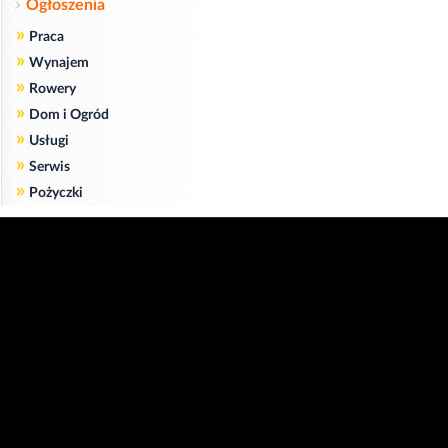
Ogłoszenia
»
Praca
»
Wynajem
»
Rowery
»
Dom i Ogród
»
Usługi
»
Serwis
»
Pożyczki
Zgodnie z art. 173 ustawy Prawa Telekomunikacyjnego informujemy, że przeglądając tę
stronę wyrażasz zgodę
na zapisywanie na Twoim komputerze niezbędnych do jej poprawnego funkcjonowania
plików
cookie
.
Więcej informacji na temat plików cookie znajdziecie Państwo na stronie
polityka
prywatności
.
Kliknij tutaj, aby wyrazić zgodę i ukryć komunikat.
Copyright © 2006-2026
Strona główna 24opole.pl
by 24opole sp. z o.o.
www.hotele.24opole.pl
v4.30.7
2026-08-06 01:15
użytkownicy on-line: 3159
Panel Klienta