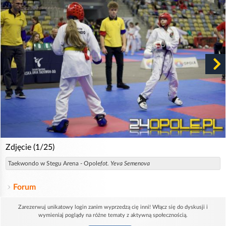
Zdjęcie (1/25)
Taekwondo w Stegu Arena - Opole
fot. Yeva Semenova
Forum
Zarezerwuj unikatowy login zanim wyprzedzą cię inni! Włącz się do dyskusji i
wymieniaj poglądy na różne tematy z aktywną społecznością.