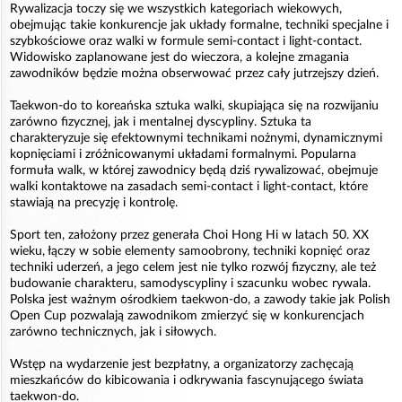
Rywalizacja toczy się we wszystkich kategoriach wiekowych,
obejmując takie konkurencje jak układy formalne, techniki specjalne i
szybkościowe oraz walki w formule semi-contact i light-contact.
Widowisko zaplanowane jest do wieczora, a kolejne zmagania
zawodników będzie można obserwować przez cały jutrzejszy dzień.
Taekwon-do to koreańska sztuka walki, skupiająca się na rozwijaniu
zarówno fizycznej, jak i mentalnej dyscypliny. Sztuka ta
charakteryzuje się efektownymi technikami nożnymi, dynamicznymi
kopnięciami i zróżnicowanymi układami formalnymi. Popularna
formuła walk, w której zawodnicy będą dziś rywalizować, obejmuje
walki kontaktowe na zasadach semi-contact i light-contact, które
stawiają na precyzję i kontrolę.
Sport ten, założony przez generała Choi Hong Hi w latach 50. XX
wieku, łączy w sobie elementy samoobrony, techniki kopnięć oraz
techniki uderzeń, a jego celem jest nie tylko rozwój fizyczny, ale też
budowanie charakteru, samodyscypliny i szacunku wobec rywala.
Polska jest ważnym ośrodkiem taekwon-do, a zawody takie jak Polish
Open Cup pozwalają zawodnikom zmierzyć się w konkurencjach
zarówno technicznych, jak i siłowych.
Wstęp na wydarzenie jest bezpłatny, a organizatorzy zachęcają
mieszkańców do kibicowania i odkrywania fascynującego świata
taekwon-do.