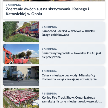
7 SIERPNIA
Zderzenie dwóch aut na skrzyżowaniu Kośnego i
Katowickiej w Opolu
7 SIERPNIA
Samochód uderzył w drzewo w Izbicku.
Droga zablokowana
7 SIERPNIA
Śmiertelny wypadek w Jaworku. DK43 jest
nieprzejezdna
7 SIERPNIA
Cztery miesiące bez wody. Mieszkańcy
Komorzna wciąż czekają na rozwiązanie
problemu
7 SIERPNIA
Koniec Fire Truck Show. Organizatorzy
zamykają historię międzynarodowego zlotu
w Główczycach