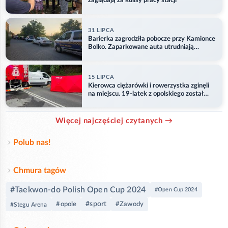
zaglądają za kulisy pracy stacji
31 LIPCA
Barierka zagrodziła pobocze przy Kamionce
Bolko. Zaparkowane auta utrudniają
przejazd
15 LIPCA
Kierowca ciężarówki i rowerzystka zginęli
na miejscu. 19-latek z opolskiego został
ranny
Więcej najczęściej czytanych →
Polub nas!
Chmura tagów
#Taekwon-do Polish Open Cup 2024
#Open Cup 2024
#sport
#opole
#Zawody
#Stegu Arena