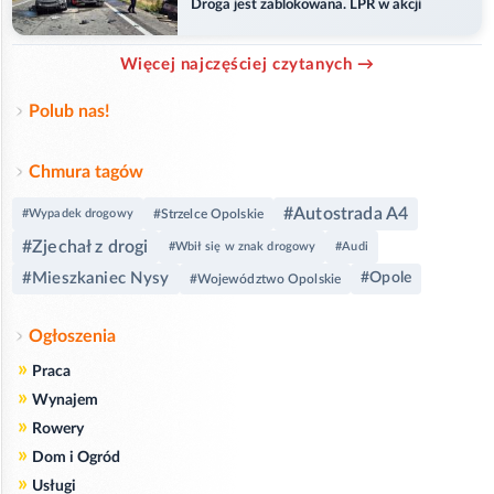
Droga jest zablokowana. LPR w akcji
Więcej najczęściej czytanych →
Polub nas!
Chmura tagów
#Autostrada A4
#Wypadek drogowy
#Strzelce Opolskie
#Zjechał z drogi
#Wbił się w znak drogowy
#Audi
#Mieszkaniec Nysy
#Opole
#Województwo Opolskie
Ogłoszenia
»
Praca
»
Wynajem
»
Rowery
»
Dom i Ogród
»
Usługi