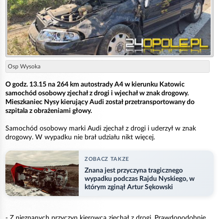
Osp Wysoka
O godz. 13.15 na 264 km autostrady A4 w kierunku Katowic
samochód osobowy zjechał z drogi i wjechał w znak drogowy.
Mieszkaniec Nysy kierujący Audi został przetransportowany do
szpitala z obrażeniami głowy.
Samochód osobowy marki Audi zjechał z drogi i uderzył w znak
drogowy. W wypadku nie brał udziału nikt więcej.
ZOBACZ TAKZE
Znana jest przyczyna tragicznego
wypadku podczas Rajdu Nyskiego, w
którym zginął Artur Sękowski
- Z nieznanych przyczyn kierowca zjechał z drogi. Prawdopodobnie