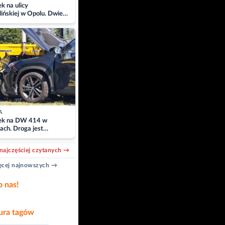
 na ulicy
ińskiej w Opolu. Dwie
 szpitalu
A
k na DW 414 w
ach. Droga jest
owana
najczęściej czytanych →
cej najnowszych →
b nas!
ra tagów