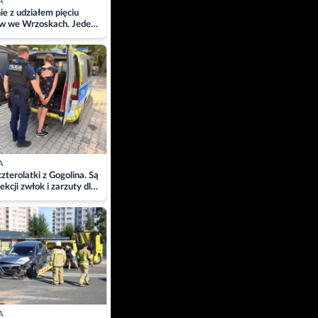
A
ie z udziałem pięciu
w we Wrzoskach. Jeden
wców zabrany w
ach
A
zterolatki z Gogolina. Są
ekcji zwłok i zarzuty dla
A