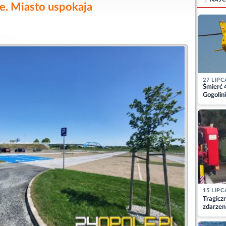
e. Miasto uspokaja
27 LIPC
Śmierć 
Gogolini
matkę
15 LIPC
Tragicz
zdarzen