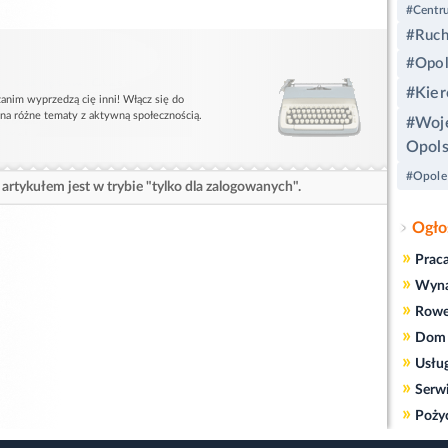
#Centr
#Ruch
#Opol
#Kier
anim wyprzedzą cię inni! Włącz się do
 na różne tematy z aktywną społecznością.
#Woj
Opols
#Opole
artykułem jest w trybie "tylko dla zalogowanych".
Ogło
»
Prac
»
Wyn
»
Rowe
»
Dom 
»
Usłu
»
Serw
»
Poży