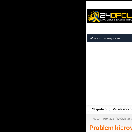
24opole.pl
Wiadomośc
Autor: Woytazz
Wyświetleń
Problem kier