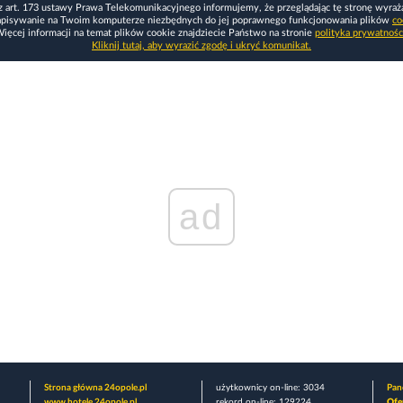
z art. 173 ustawy Prawa Telekomunikacyjnego informujemy, że przeglądając tę stronę wyraż
apisywanie na Twoim komputerze niezbędnych do jej poprawnego funkcjonowania plików
co
ięcej informacji na temat plików cookie znajdziecie Państwo na stronie
polityka prywatnośc
Kliknij tutaj, aby wyrazić zgodę i ukryć komunikat.
ad
Strona główna 24opole.pl
użytkownicy on-line: 3034
Pane
www.hotele.24opole.pl
rekord on-line: 129224
Ofe