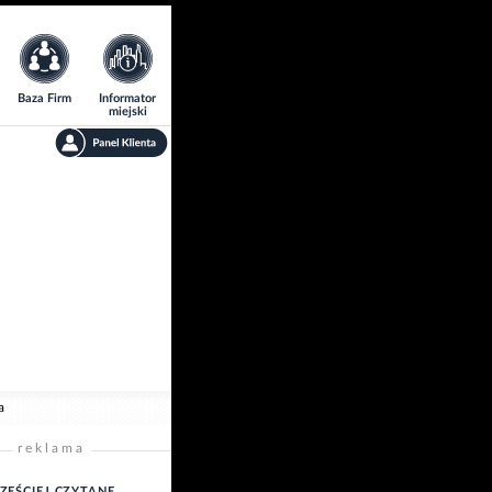
Baza Firm
Informator
miejski
a
reklama
ZĘŚCIEJ CZYTANE