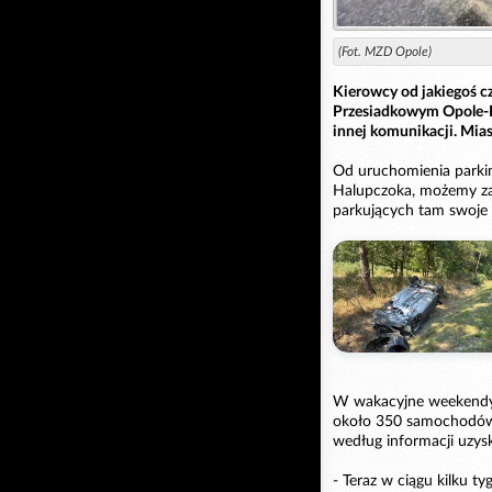
(Fot. MZD Opole)
Kierowcy od jakiegoś c
Przesiadkowym Opole-P
innej komunikacji. Mias
Od uruchomienia parkin
Halupczoka, możemy za
parkujących tam swoje
W wakacyjne weekendy 
około 350 samochodów 
według informacji uzys
- Teraz w ciągu kilku 