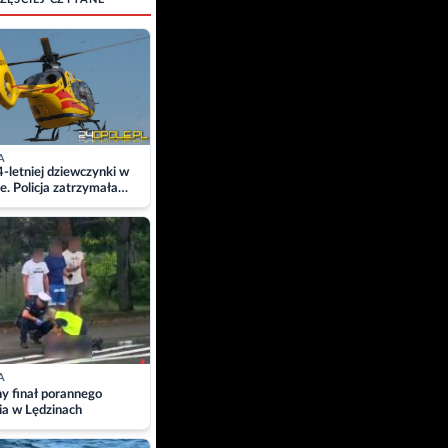
A
4-letniej dziewczynki w
e. Policja zatrzymała
A
ny finał porannego
ia w Lędzinach