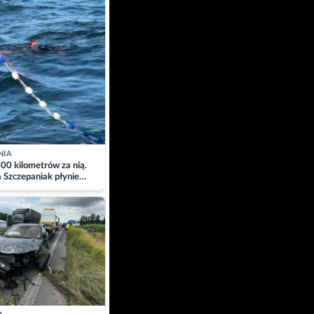
NIA
00 kilometrów za nią.
a Szczepaniak płynie
łtyk dla Piotra.
zacja