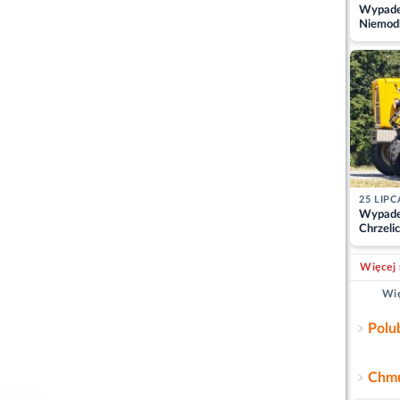
Wypadek
Niemodl
osoby w
25 LIPC
Wypade
Chrzelic
zablok
Więcej 
Wię
Polu
Chmu