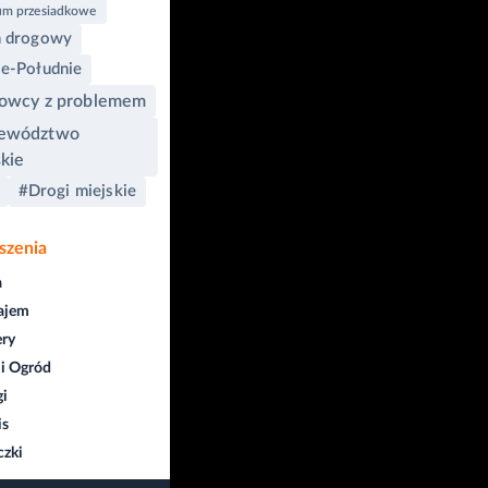
um przesiadkowe
 drogowy
e-Południe
owcy z problemem
ewództwo
kie
#Drogi miejskie
szenia
a
ajem
ry
i Ogród
gi
is
czki