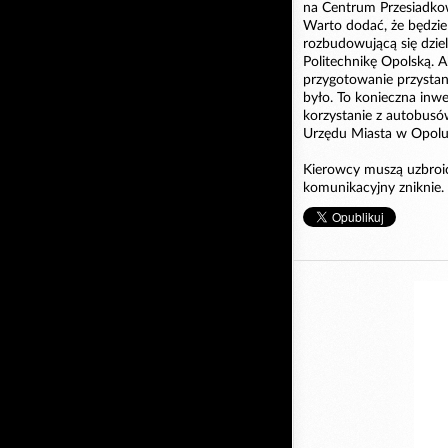
na Centrum Przesiadkow
Warto dodać, że będzie
rozbudowującą się dzi
Politechnikę Opolską. A
przygotowanie przysta
było. To konieczna inw
korzystanie z autobus
Urzędu Miasta w Opolu
Kierowcy muszą uzbroić 
komunikacyjny zniknie.