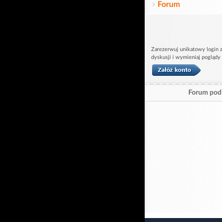
Forum
Zarezerwuj unikatowy login z
dyskusji i wymieniaj poglądy
Forum pod 