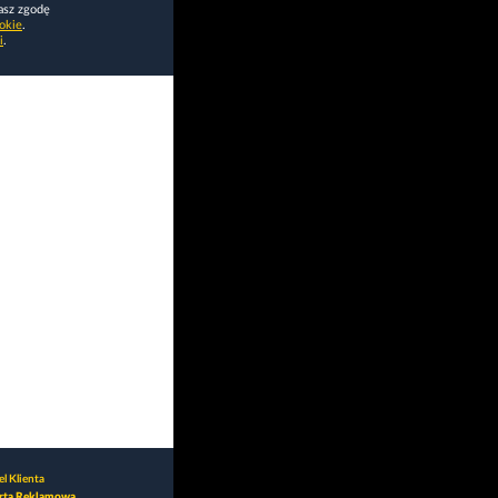
asz zgodę
okie
.
i
.
l Klienta
rta Reklamowa