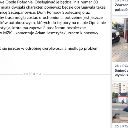
20 LIPC
e Opole Południe. Obsługiwać je będzie linia numer 30.
Zdarzen
 miała dwojaki charakter, ponieważ będzie obsługiwała także
pojazdó
elnicę Szczepanowice, Dom Pomocy Społecznej oraz
z kiero
by trasa mogła zostać uruchomiona, potrzebne jest jeszcze
kajdank
nków autobusowych, których do tej pory na mapie Opola nie
estycja, która ma zapewnić pasażerom bezpieczne
ów MZK - komentuje Adam Leszczyński, rzecznik prasowy
.
się jeszcze w odrobinę cierpliwości, a niedługo problem
28 LIPC
Śmierć c
reklama
wyniki s
matki
25 LIPC