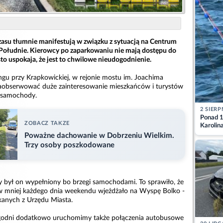
zasu tłumnie manifestują w związku z sytuacją na Centrum
ołudnie. Kierowcy po zaparkowaniu nie mają dostępu do
to uspokaja, że jest to chwilowe nieudogodnienie.
gu przy Krapkowickiej, w rejonie mostu im. Joachima
obserwować duże zainteresowanie mieszkańców i turystów
 samochody.
2 SIERP
Ponad 1
ZOBACZ TAKZE
Karolin
przez Ba
Poważne dachowanie w Dobrzeniu Wielkim.
Aktuali
Trzy osoby poszkodowane
był on wypełniony bo brzegi samochodami. To sprawiło, że
mniej każdego dnia weekendu wjeżdżało na Wyspę Bolko -
kanych z Urzędu Miasta.
tygodni dodatkowo uruchomimy także połączenia autobusowe