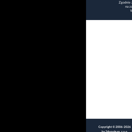
Zgodnie 
na z
W
Copyright © 2006-2026
by 24opole sp. z o.o.