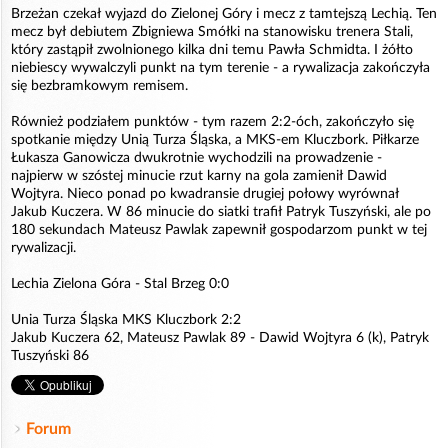
Brzeżan czekał wyjazd do Zielonej Góry i mecz z tamtejszą Lechią. Ten
mecz był debiutem Zbigniewa Smółki na stanowisku trenera Stali,
który zastąpił zwolnionego kilka dni temu Pawła Schmidta. I żółto
niebiescy wywalczyli punkt na tym terenie - a rywalizacja zakończyła
się bezbramkowym remisem.
Również podziałem punktów - tym razem 2:2-óch, zakończyło się
spotkanie między Unią Turza Śląska, a MKS-em Kluczbork. Piłkarze
Łukasza Ganowicza dwukrotnie wychodzili na prowadzenie -
najpierw w szóstej minucie rzut karny na gola zamienił Dawid
Wojtyra. Nieco ponad po kwadransie drugiej połowy wyrównał
Jakub Kuczera. W 86 minucie do siatki trafił Patryk Tuszyński, ale po
180 sekundach Mateusz Pawlak zapewnił gospodarzom punkt w tej
rywalizacji.
Lechia Zielona Góra - Stal Brzeg 0:0
Unia Turza Śląska MKS Kluczbork 2:2
Jakub Kuczera 62, Mateusz Pawlak 89 - Dawid Wojtyra 6 (k), Patryk
Tuszyński 86
Forum