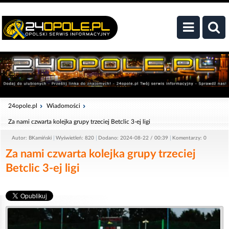
24opole.pl
Wiadomości
Za nami czwarta kolejka grupy trzeciej Betclic 3-ej ligi
Autor: BKamiński
Wyświetleń: 820
Dodano: 2024-08-22 / 00:39
Komentarzy: 0
Za nami czwarta kolejka grupy trzeciej
Betclic 3-ej ligi