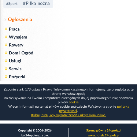
#Piłka nożna
#Sport
Ogłoszenia
»
Praca
»
Wynajem
»
Rowery
»
Dom i Ogród
»
Usługi
»
Serwis
»
Pożyczki
Zgodnie z art. 173 ustawy Prawa Telekomunikacyjnego informujemy, że przeglądając tę
stronę wyrażasz zgodę
na zapisywanie na Twoim komputerze niezbędnych do jej poprawnego funkcjonowania
plików
cookie
.
Więcej informacji na temat plików cookie znajdziecie Państwo na stronie
polityka
prywatności
.
Kliknij tutaj, aby wyrazić zgodę i ukryć komunikat.
Copyright © 2006-2026
Strona główna 24opole.pl
by 24opole sp. z o.o.
www.hotele.24opole.pl