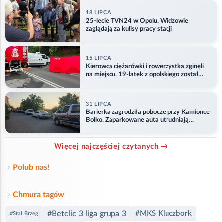
18 LIPCA
25-lecie TVN24 w Opolu. Widzowie
zaglądają za kulisy pracy stacji
15 LIPCA
Kierowca ciężarówki i rowerzystka zginęli
na miejscu. 19-latek z opolskiego został
ranny
31 LIPCA
Barierka zagrodziła pobocze przy Kamionce
Bolko. Zaparkowane auta utrudniają
przejazd
Więcej najczęściej czytanych →
Polub nas!
Chmura tagów
#Betclic 3 liga grupa 3
#MKS Kluczbork
#Stal Brzeg