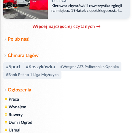
15 LIPCA
Kierowca ciężarówki i rowerzystka zginęli
na miejscu. 19-latek z opolskiego został
ranny
Więcej najczęściej czytanych →
Polub nas!
Chmura tagów
#Sport
#Koszykówka
#Weegree AZS Politechnika Opolska
#Bank Pekao 1 Liga Mężczyzn
Ogłoszenia
»
Praca
»
Wynajem
»
Rowery
»
Dom i Ogród
»
Usługi