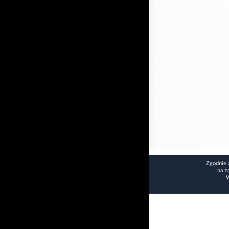
Zgodnie 
na z
W