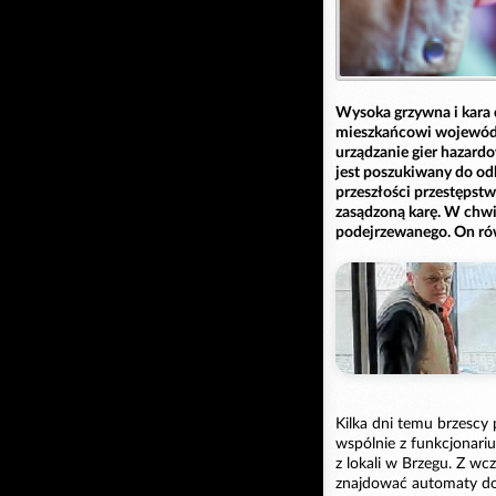
Wysoka grzywna i kara 
mieszkańcowi wojewódz
urządzanie gier hazardo
jest poszukiwany do od
przeszłości przestępstw
zasądzoną karę. W chwi
podejrzewanego. On ró
Kilka dni temu brzescy 
wspólnie z funkcjonariu
z lokali w Brzegu. Z wc
znajdować automaty do 