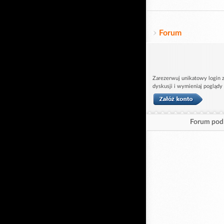
Forum
Zarezerwuj unikatowy login z
dyskusji i wymieniaj poglądy
Forum pod 