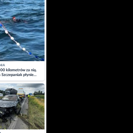
NIA
00 kilometrów za nią.
a Szczepaniak płynie
łtyk dla Piotra.
zacja