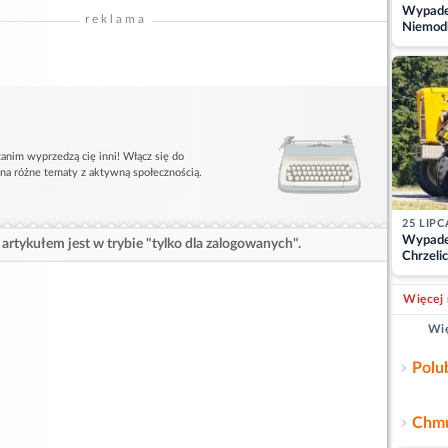
Wypadek
reklama
Niemodl
osoby w
anim wyprzedzą cię inni! Włącz się do
 na różne tematy z aktywną społecznością.
25 LIPC
Wypade
artykułem jest w trybie "tylko dla zalogowanych".
Chrzelic
zablok
Więcej 
Wię
Polu
Chmu