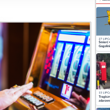
27 LIPC
Śmierć 
Gogolini
matkę
15 LIPC
Tragicz
zdarzen