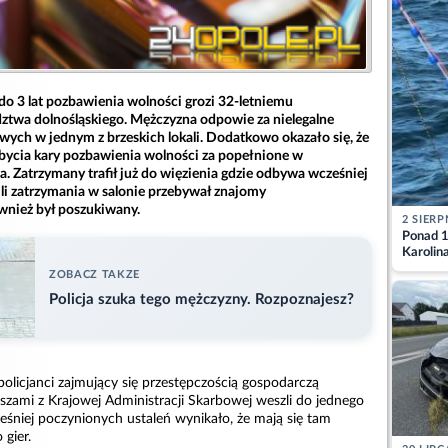
do 3 lat pozbawienia wolności grozi 32-letniemu
twa dolnośląskiego. Mężczyzna odpowie za nielegalne
wych w jednym z brzeskich lokali. Dodatkowo okazało się, że
bycia kary pozbawienia wolności za popełnione w
a. Zatrzymany trafił już do więzienia gdzie odbywa wcześniej
li zatrzymania w salonie przebywał znajomy
wnież był poszukiwany.
2 SIERP
Ponad 1
Karolin
przez Ba
ZOBACZ TAKZE
Aktuali
Policja szuka tego mężczyzny. Rozpoznajesz?
policjanci zajmujący się przestępczością gospodarczą
szami z Krajowej Administracji Skarbowej weszli do jednego
ześniej poczynionych ustaleń wynikało, że mają się tam
gier.