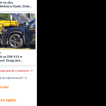
 na ulicy
ińskiej w Opolu. Dwie
 szpitalu
A
k na DW 414 w
ach. Droga jest
owana
najczęściej czytanych →
cej najnowszych →
b nas!
ra tagów