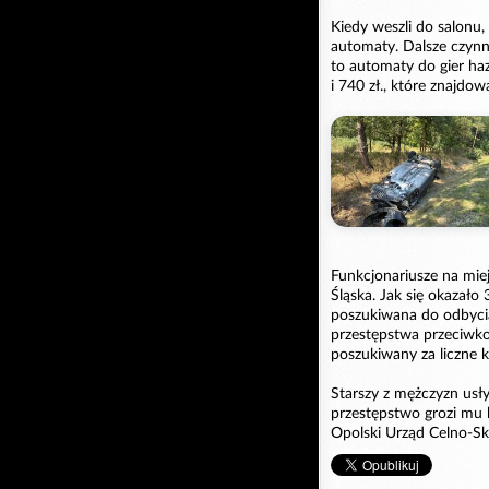
Kiedy weszli do salonu,
automaty. Dalsze czynn
to automaty do gier ha
i 740 zł., które znajdo
Funkcjonariusze na mie
Śląska. Jak się okazało
poszukiwana do odbycia
przestępstwa przeciwko
poszukiwany za liczne k
Starszy z mężczyzn usły
przestępstwo grozi mu 
Opolski Urząd Celno-S