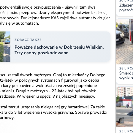
20 LIPC
Zdarzen
 potwierdzili swoje przypuszczenia - ujawnili tam dwa
pojazdó
ości, m.in. przeprowadzony eksperyment potwierdził, że są
z kiero
zardowych. Funkcjonariusze KAS zajęli dwa automaty do gier
kajdank
wały się w automatach.
ZOBACZ TAKZE
Poważne dachowanie w Dobrzeniu Wielkim.
Trzy osoby poszkodowane
28 LIPC
Śmierć c
jscu zastali dwóch mężczyzn. Obaj to mieszkańcy Dolnego
wyniki s
 32-latek w policyjnych systemach figurował jako osoba
matki
 kary pozbawienia wolności za wcześniej popełnione
 mieniu. Drugi z mężczyzn - 22-latek był był również
radzieże. W więzieniu spędzi 9 najbliższych miesięcy.
szał zarzut urządzania nielegalnej gry hazardowej. Za takie
kara do 3 lat więzienia i wysoka grzywna. Sprawę prowadzi
karbowy.
25 LIPC