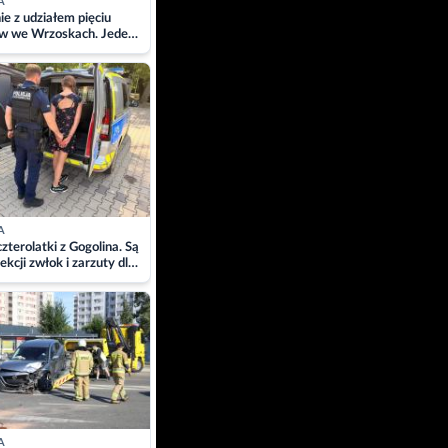
A
ie z udziałem pięciu
w we Wrzoskach. Jeden
wców zabrany w
ach
A
zterolatki z Gogolina. Są
ekcji zwłok i zarzuty dla
A