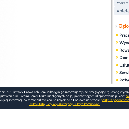
#hazard
#niel
Ogło
»
Prac
»
Wyn
»
Rowe
»
Dom 
»
Usłu
»
Serw
»
Poży
z art. 173 ustawy Prawa Telekomunikacyjnego informujemy, że przeglądając tę stronę wyraż
apisywanie na Twoim komputerze niezbędnych do jej poprawnego funkcjonowania plików
co
ięcej informacji na temat plików cookie znajdziecie Państwo na stronie
polityka prywatnośc
Kliknij tutaj, aby wyrazić zgodę i ukryć komunikat.