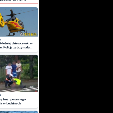
A
4-letniej dziewczynki w
e. Policja zatrzymała
A
ny finał porannego
ia w Lędzinach