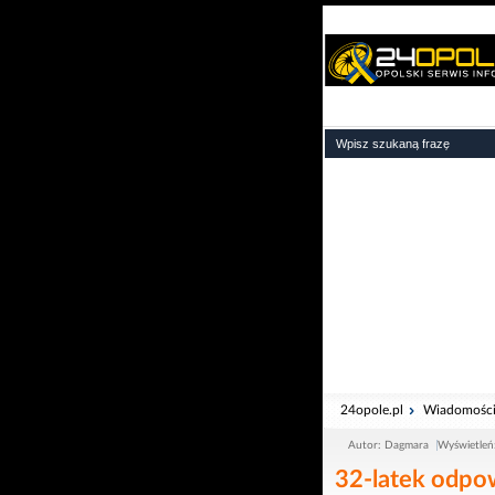
24opole.pl
Wiadomośc
Autor: Dagmara
Wyświetleń
32-latek odpow