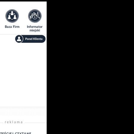
Baza Firm
Informator
miejski
reklama
ZĘŚCIEJ CZYTANE