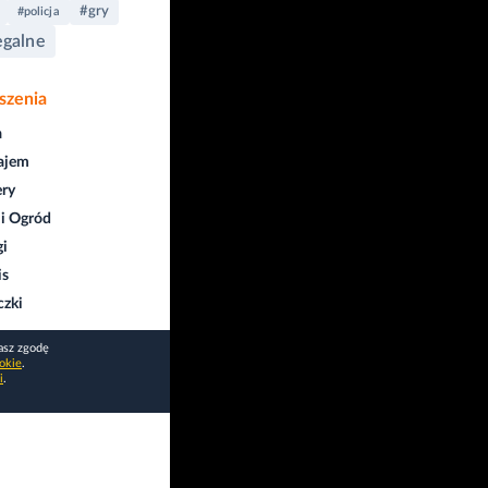
#gry
#policja
egalne
szenia
a
ajem
ry
i Ogród
gi
is
czki
asz zgodę
okie
.
i
.