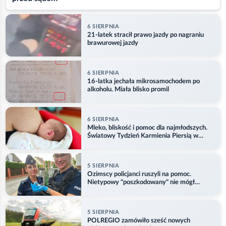
6 SIERPNIA
21-latek stracił prawo jazdy po nagraniu
brawurowej jazdy
6 SIERPNIA
16-latka jechała mikrosamochodem po
alkoholu. Miała blisko promil
6 SIERPNIA
Mleko, bliskość i pomoc dla najmłodszych.
Światowy Tydzień Karmienia Piersią w
Opolu
5 SIERPNIA
Ozimscy policjanci ruszyli na pomoc.
Nietypowy "poszkodowany" nie mógł
odlecieć
5 SIERPNIA
POLREGIO zamówiło sześć nowych