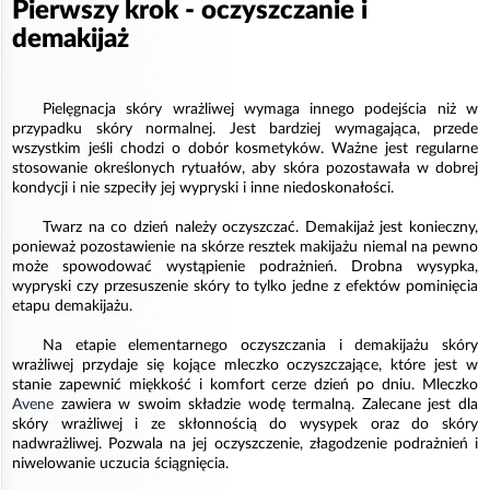
Pierwszy krok - oczyszczanie i
demakijaż
Pielęgnacja skóry wrażliwej wymaga innego podejścia niż w
przypadku skóry normalnej. Jest bardziej wymagająca, przede
wszystkim jeśli chodzi o dobór kosmetyków. Ważne jest regularne
stosowanie określonych rytuałów, aby skóra pozostawała w dobrej
kondycji i nie szpeciły jej wypryski i inne niedoskonałości.
Twarz na co dzień należy oczyszczać. Demakijaż jest konieczny,
ponieważ pozostawienie na skórze resztek makijażu niemal na pewno
może spowodować wystąpienie podrażnień. Drobna wysypka,
wypryski czy przesuszenie skóry to tylko jedne z efektów pominięcia
etapu demakijażu.
Na etapie elementarnego oczyszczania i demakijażu skóry
wrażliwej przydaje się kojące mleczko oczyszczające, które jest w
stanie zapewnić miękkość i komfort cerze dzień po dniu. Mleczko
Avene
zawiera w swoim składzie wodę termalną. Zalecane jest dla
skóry wrażliwej i ze skłonnością do wysypek oraz do skóry
nadwrażliwej. Pozwala na jej oczyszczenie, złagodzenie podrażnień i
niwelowanie uczucia ściągnięcia.