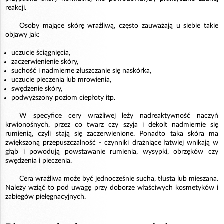
reakcji.
Osoby mające skórę wrażliwą, często zauważają u siebie takie
objawy jak:
uczucie ściągnięcia,
zaczerwienienie skóry,
suchość i nadmierne złuszczanie się naskórka,
uczucie pieczenia lub mrowienia,
swędzenie skóry,
podwyższony poziom ciepłoty itp.
W specyfice cery wrażliwej leży nadreaktywność naczyń
krwionośnych, przez co twarz czy szyja i dekolt nadmiernie się
rumienią, czyli stają się zaczerwienione. Ponadto taka skóra ma
zwiększoną przepuszczalność - czynniki drażniące łatwiej wnikają w
głąb i powodują powstawanie rumienia, wysypki, obrzęków czy
swędzenia i pieczenia.
Cera wrażliwa może być jednocześnie sucha, tłusta lub mieszana.
Należy wziąć to pod uwagę przy doborze właściwych kosmetyków i
zabiegów pielęgnacyjnych.