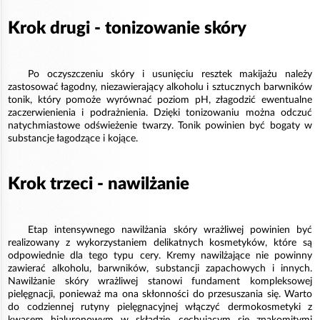
Krok drugi - tonizowanie skóry
Po oczyszczeniu skóry i usunięciu resztek makijażu należy
zastosować łagodny, niezawierający alkoholu i sztucznych barwników
tonik, który pomoże wyrównać poziom pH, złagodzić ewentualne
zaczerwienienia i podrażnienia. Dzięki tonizowaniu można odczuć
natychmiastowe odświeżenie twarzy. Tonik powinien być bogaty w
substancje łagodzące i kojące.
Krok trzeci - nawilżanie
Etap intensywnego nawilżania skóry wrażliwej powinien być
realizowany z wykorzystaniem delikatnych kosmetyków, które są
odpowiednie dla tego typu cery. Kremy nawilżające nie powinny
zawierać alkoholu, barwników, substancji zapachowych i innych.
Nawilżanie skóry wrażliwej stanowi fundament kompleksowej
pielęgnacji, ponieważ ma ona skłonności do przesuszania się. Warto
do codziennej rutyny pielęgnacyjnej włączyć dermokosmetyki z
kwasem hialuronowym w składzie, cechującym się znakomitymi