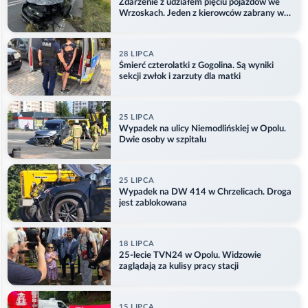
Zdarzenie z udziałem pięciu pojazdów we
Wrzoskach. Jeden z kierowców zabrany w
kajdankach
28 LIPCA
Śmierć czterolatki z Gogolina. Są wyniki
sekcji zwłok i zarzuty dla matki
25 LIPCA
Wypadek na ulicy Niemodlińskiej w Opolu.
Dwie osoby w szpitalu
25 LIPCA
Wypadek na DW 414 w Chrzelicach. Droga
jest zablokowana
18 LIPCA
25-lecie TVN24 w Opolu. Widzowie
zaglądają za kulisy pracy stacji
15 LIPCA