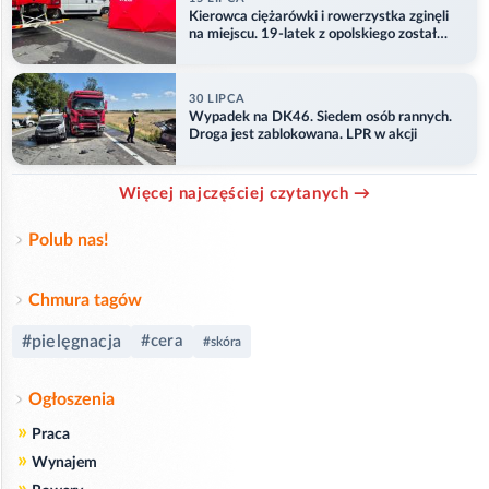
Kierowca ciężarówki i rowerzystka zginęli
na miejscu. 19-latek z opolskiego został
ranny
30 LIPCA
Wypadek na DK46. Siedem osób rannych.
Droga jest zablokowana. LPR w akcji
Więcej najczęściej czytanych →
Polub nas!
Chmura tagów
#pielęgnacja
#cera
#skóra
Ogłoszenia
»
Praca
»
Wynajem
»