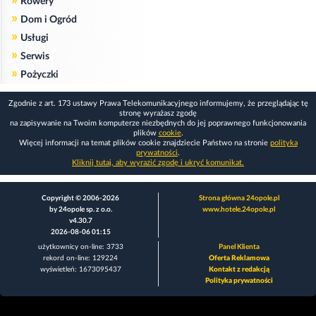
Rowery
»
Dom i Ogród
»
Usługi
»
Serwis
»
Pożyczki
Zgodnie z art. 173 ustawy Prawa Telekomunikacyjnego informujemy, że przeglądając tę
stronę wyrażasz zgodę
na zapisywanie na Twoim komputerze niezbędnych do jej poprawnego funkcjonowania
plików
cookie
.
Więcej informacji na temat plików cookie znajdziecie Państwo na stronie
polityka
prywatności
.
Kliknij tutaj, aby wyrazić zgodę i ukryć komunikat.
Copyright © 2006-2026
Strona główna 24opole.pl
by 24opole sp. z o.o.
www.hotele.24opole.pl
v4.30.7
2026-08-06 01:15
użytkownicy on-line: 3733
Panel Klienta
rekord on-line: 129224
Oferta Reklamowa
wyświetleń: 1673095437
Kontakt z redakcją
Polityka prywatności