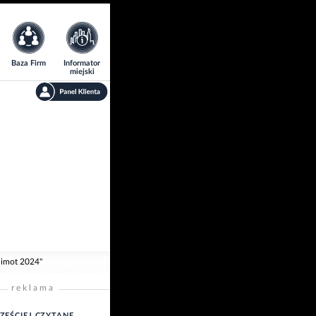
Baza Firm
Informator
miejski
nimot 2024"
reklama
ZĘŚCIEJ CZYTANE