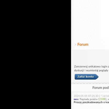
Forum
Zarezerwuj unikatowy login z
dyskusji i wymieniaj poglądy
Forum pod 
2024-05-05 07:25:30 [.*] id:1
neo
:
Napisała postów [
2108
], 
Proszę poszkodowanych o kon