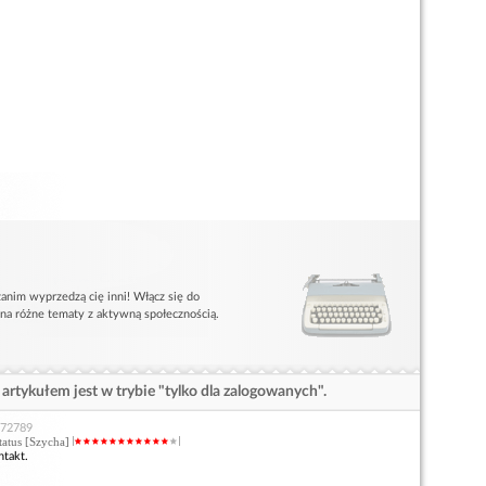
anim wyprzedzą cię inni! Włącz się do
 na różne tematy z aktywną społecznością.
artykułem jest w trybie "tylko dla zalogowanych".
672789
status [Szycha]
takt.