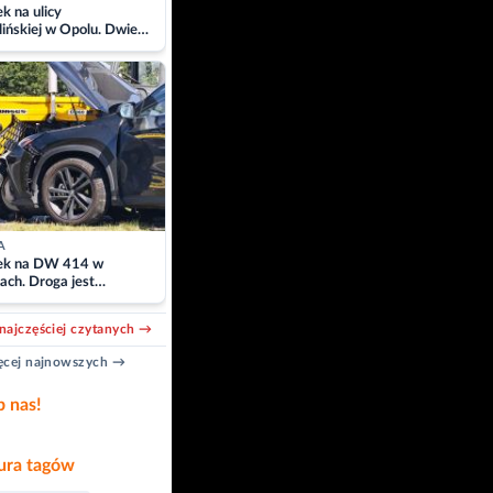
 na ulicy
ińskiej w Opolu. Dwie
 szpitalu
A
k na DW 414 w
ach. Droga jest
owana
najczęściej czytanych →
cej najnowszych →
b nas!
ra tagów