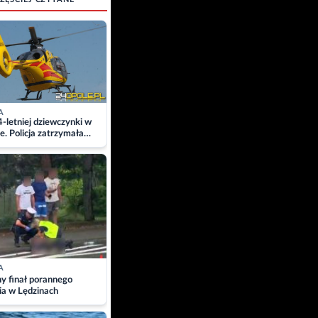
A
4-letniej dziewczynki w
e. Policja zatrzymała
A
ny finał porannego
ia w Lędzinach