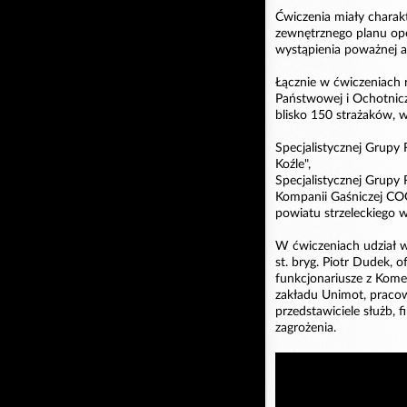
Ćwiczenia miały charak
zewnętrznego planu ope
wystąpienia poważnej a
Łącznie w ćwiczeniach
Państwowej i Ochotnicz
blisko 150 strażaków, 
Specjalistycznej Grup
Koźle",
Specjalistycznej Grup
Kompanii Gaśniczej COO
powiatu strzeleckiego
W ćwiczeniach udział 
st. bryg. Piotr Dudek,
funkcjonariusze z Kome
zakładu Unimot, praco
przedstawiciele służb, f
zagrożenia.