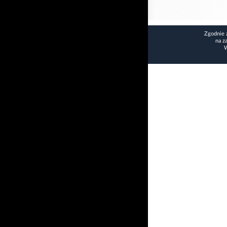
Zgodnie 
na z
W