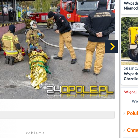
Wypadek
Niemodl
osoby w
25 LIPC
Wypade
Chrzelic
zablok
Więcej 
Wię
Polu
Chmu
reklama