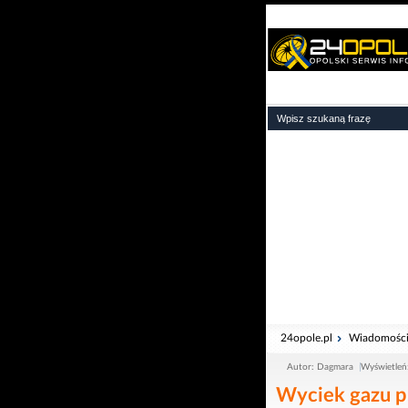
24opole.pl
Wiadomośc
Autor: Dagmara
Wyświetleń
Wyciek gazu p