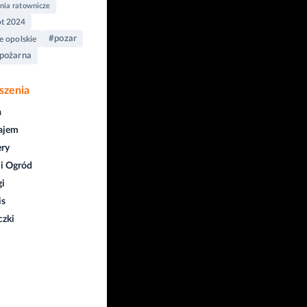
nia ratownicze
t 2024
#pozar
ce opolskie
 pożarna
szenia
a
ajem
ry
i Ogród
gi
is
czki