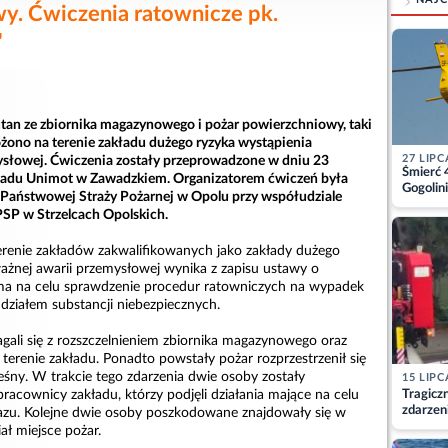
y. Ćwiczenia ratownicze pk.
"
an ze zbiornika magazynowego i pożar powierzchniowy, taki
ożono na terenie zakładu dużego ryzyka wystąpienia
27 LIPC
słowej. Ćwiczenia zostały przeprowadzone w dniu 23
Śmierć 
kładu Unimot w Zawadzkiem. Organizatorem ćwiczeń była
Gogolini
ństwowej Straży Pożarnej w Opolu przy współudziale
matkę
P w Strzelcach Opolskich.
terenie zakładów zakwalifikowanych jako zakłady dużego
ażnej awarii przemysłowej wynika z zapisu ustawy o
 ma na celu sprawdzenie procedur ratowniczych na wypadek
działem substancji niebezpiecznych.
gali się z rozszczelnieniem zbiornika magazynowego oraz
erenie zakładu. Ponadto powstały pożar rozprzestrzenił się
eśny. W trakcie tego zdarzenia dwie osoby zostały
15 LIPC
Tragicz
racownicy zakładu, którzy podjęli działania mające na celu
zdarzen
azu. Kolejne dwie osoby poszkodowane znajdowały się w
ał miejsce pożar.