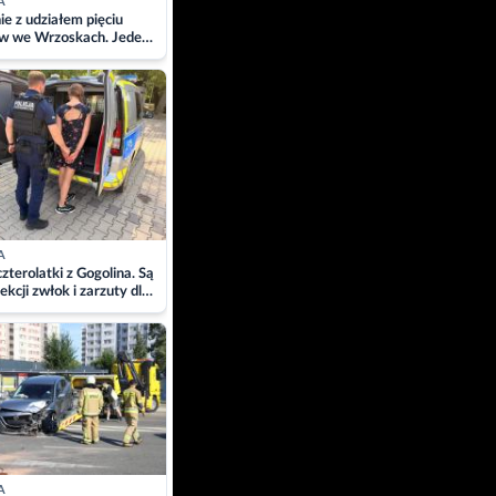
A
ie z udziałem pięciu
w we Wrzoskach. Jeden
wców zabrany w
ach
A
zterolatki z Gogolina. Są
ekcji zwłok i zarzuty dla
A