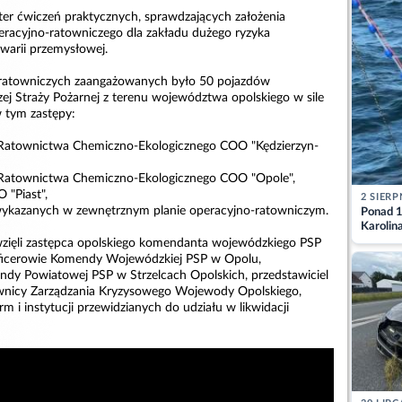
ter ćwiczeń praktycznych, sprawdzających założenia
racyjno-ratowniczego dla zakładu dużego ryzyka
warii przemysłowej.
 ratowniczych zaangażowanych było 50 pojazdów
ej Straży Pożarnej z terenu województwa opolskiego w sile
w tym zastępy:
y Ratownictwa Chemiczno-Ekologicznego COO "Kędzierzyn-
y Ratownictwa Chemiczno-Ekologicznego COO "Opole",
 "Piast",
2 SIERP
 wykazanych w zewnętrznym planie operacyjno-ratowniczym.
Ponad 1
Karolin
przez Ba
wzięli zastępca opolskiego komendanta wojewódzkiego PSP
Aktuali
 oficerowie Komendy Wojewódzkiej PSP w Opolu,
ndy Powiatowej PSP w Strzelcach Opolskich, przedstawiciel
wnicy Zarządzania Kryzysowego Wojewody Opolskiego,
irm i instytucji przewidzianych do udziału w likwidacji