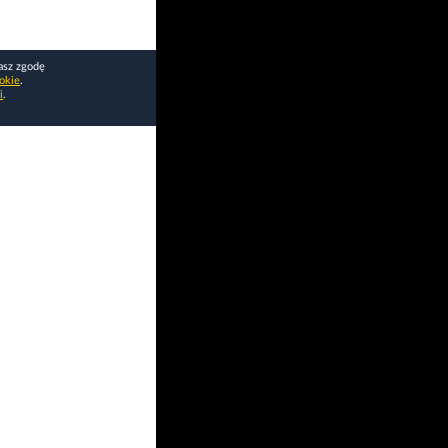
asz zgodę
okie
.
i
.