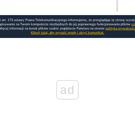
z art. 173 ustawy Prawa Telekomunikacyjnego informujemy, że przeglądając tę stronę wyraż
apisywanie na Twoim komputerze niezbędnych do jej poprawnego funkcjonowania plików
co
ięcej informacji na temat plików cookie znajdziecie Państwo na stronie
polityka prywatnośc
Kliknij tutaj, aby wyrazić zgodę i ukryć komunikat.
ad