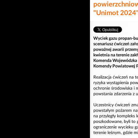
powierzchniow
"Unimot 2024
Wyciek gazu propan-but
scenariusz ćwiczeń zał
poważnej awarii przemy
kwietnia na terenie za
Komenda Wojewódzka Pa
Komendy Powiatowej PS
Realizacja ćwiczeń na 
ryzyka wystąpienia pow
ochronie środowiska i
powstania zdarzenia z u
Uczestnicy ćwiczeń zma
powstałym pożarem na t
na przyległy kompleks l
poszkodowane, byli to p
ograniczenie wycieku g
terenie leśnym, gdzie mi