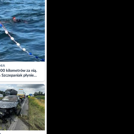
NIA
00 kilometrów za nią.
a Szczepaniak płynie
łtyk dla Piotra.
zacja