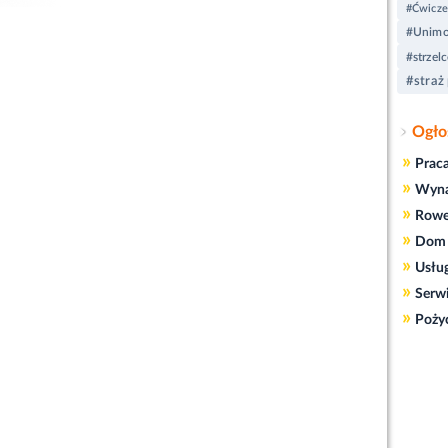
#Ćwicze
#Unimo
#strzel
#straż
Ogło
»
Prac
»
Wyn
»
Rowe
»
Dom 
»
Usłu
»
Serw
»
Poży