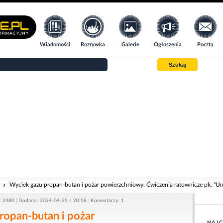
Wiadomości
Rozrywka
Galerie
Ogłoszenia
Poczta
Szukaj
i
Wyciek gazu propan-butan i pożar powierzchniowy. Ćwiczenia ratownicze pk. "U
: 2480
Dodano: 2024-04-25 / 20:58
Komentarzy: 1
ropan-butan i pożar
NAJC