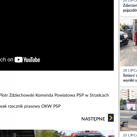
20 LIPC
Zdarzen
pojazdó
z kiero
kajdank
28 LIPC
Śmierć c
wyniki s
matki
. Piotr Zdziechowski Komenda Powiatowa PSP w Strzelcach
Nowak rzecznik prasowy OKW PSP
NASTĘPNE
25 LIPC