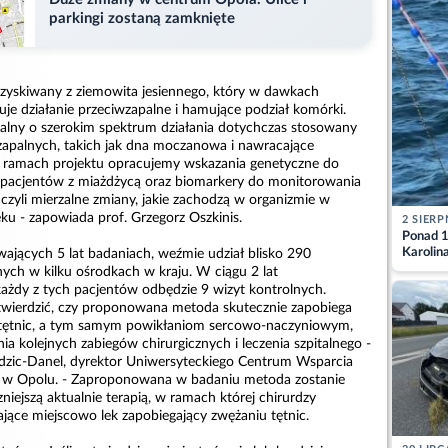
parkingi zostaną zamknięte
 uzyskiwany z ziemowita jesiennego, który w dawkach
je działanie przeciwzapalne i hamujące podział komórki.
alny o szerokim spektrum działania dotychczas stosowany
 zapalnych, takich jak dna moczanowa i nawracające
 W ramach projektu opracujemy wskazania genetyczne do
 pacjentów z miażdżycą oraz biomarkery do monitorowania
, czyli mierzalne zmiany, jakie zachodzą w organizmie w
ku - zapowiada prof. Grzegorz Oszkinis.
2 SIERP
Ponad 1
Karolin
wających 5 lat badaniach, weźmie udział blisko 290
przez Ba
ych w kilku ośrodkach w kraju. W ciągu 2 lat
Aktuali
każdy z tych pacjentów odbędzie 9 wizyt kontrolnych.
twierdzić, czy proponowana metoda skutecznie zapobiega
ętnic, a tym samym powikłaniom sercowo-naczyniowym,
a kolejnych zabiegów chirurgicznych i leczenia szpitalnego -
dzic-Danel, dyrektor Uniwersyteckiego Centrum Wsparcia
 w Opolu. - Zaproponowana w badaniu metoda zostanie
iejszą aktualnie terapią, w ramach której chirurdzy
ające miejscowo lek zapobiegający zwężaniu tętnic.