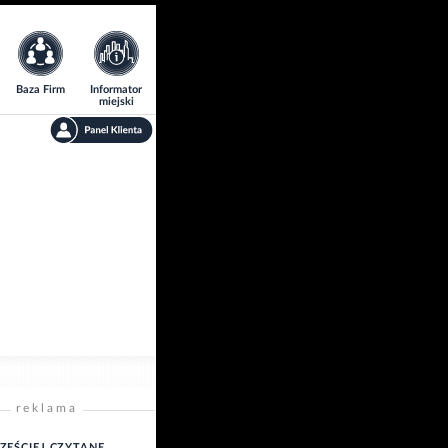
Baza Firm
Informator
miejski
reklama
ZĘŚCIEJ CZYTANE