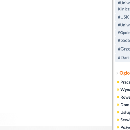
#Uniwe
Klinic
#USK
#Uniwe
#Opol
#badan
#Grze
#Dari
Ogło
»
Prac
»
Wyn
»
Rowe
»
Dom 
»
Usłu
»
Serw
»
Poży