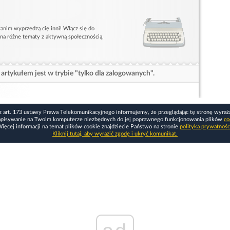
anim wyprzedzą cię inni! Włącz się do
 na różne tematy z aktywną społecznością.
artykułem jest w trybie "tylko dla zalogowanych".
z art. 173 ustawy Prawa Telekomunikacyjnego informujemy, że przeglądając tę stronę wyraż
apisywanie na Twoim komputerze niezbędnych do jej poprawnego funkcjonowania plików
co
ięcej informacji na temat plików cookie znajdziecie Państwo na stronie
polityka prywatnośc
Kliknij tutaj, aby wyrazić zgodę i ukryć komunikat.