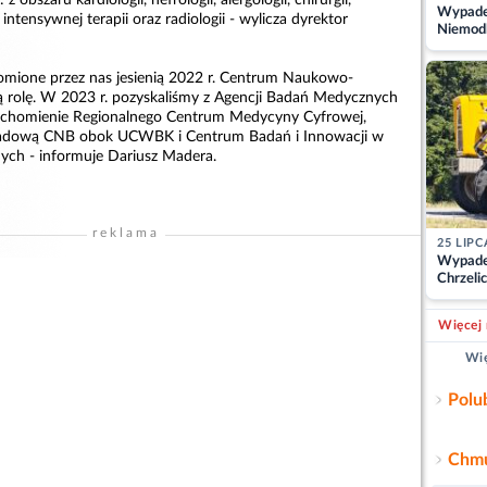
Wypadek
 i intensywnej terapii oraz radiologii - wylicza dyrektor
Niemodl
osoby w
homione przez nas jesienią 2022 r. Centrum Naukowo-
 rolę. W 2023 r. pozyskaliśmy z Agencji Badań Medycznych
uruchomienie Regionalnego Centrum Medycyny Cyfrowej,
składową CNB obok UCWBK i Centrum Badań i Innowacji w
ych - informuje Dariusz Madera.
reklama
25 LIPC
Wypade
Chrzelic
zablok
Więcej 
Wię
Polu
Chmu