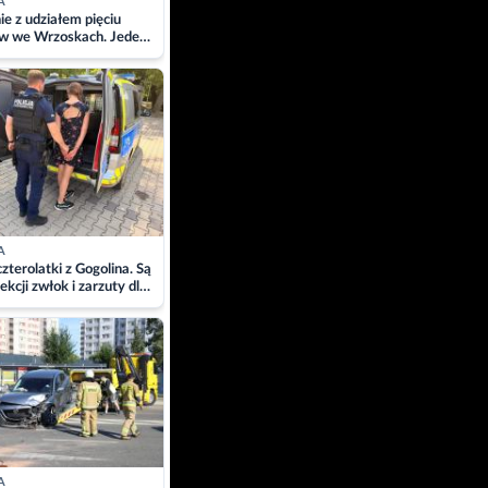
A
ie z udziałem pięciu
w we Wrzoskach. Jeden
wców zabrany w
ach
A
zterolatki z Gogolina. Są
ekcji zwłok i zarzuty dla
A