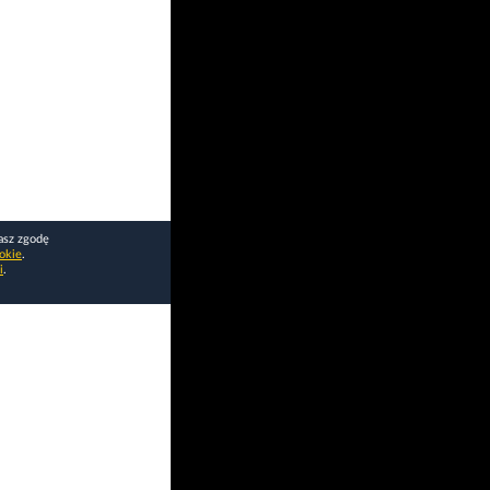
asz zgodę
okie
.
i
.