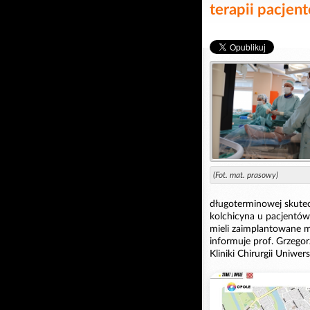
terapii pacjen
(Fot. mat. prasowy)
długoterminowej skutec
kolchicyna u pacjentów
mieli zaimplantowane m
informuje prof. Grzegor
Kliniki Chirurgii Uniwer