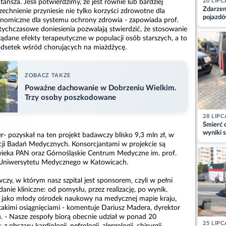
20 LIPC
tańsza. Jeśli potwierdzimy, że jest równie lub bardziej
Zdarzen
zechnienie przyniesie nie tylko korzyści zdrowotne dla
pojazdó
konomiczne dla systemu ochrony zdrowia - zapowiada prof.
z kiero
tychczasowe doniesienia pozwalają stwierdzić, że stosowanie
kajdank
ądane efekty terapeutyczne w populacji osób starszych, a to
odsetek wśród chorujących na miażdżycę.
ZOBACZ TAKZE
Poważne dachowanie w Dobrzeniu Wielkim.
Trzy osoby poszkodowane
28 LIPC
Śmierć c
wyniki s
r- pozyskał na ten projekt badawczy blisko 9,3 mln zł, w
matki
ji Badań Medycznych. Konsorcjantami w projekcie są
wieka PAN oraz Górnośląskie Centrum Medyczne im. prof.
o Uniwersytetu Medycznego w Katowicach.
wczy, w którym nasz szpital jest sponsorem, czyli w pełni
nie kliniczne: od pomysłu, przez realizację, po wynik.
że jako młody ośrodek naukowy na medycznej mapie kraju,
akimi osiągnięciami - komentuje Dariusz Madera, dyrektor
 - Nasze zespoły biorą obecnie udział w ponad 20
25 LIPC
obszaru kardiologii, nefrologii, alergologii, chirurgii,