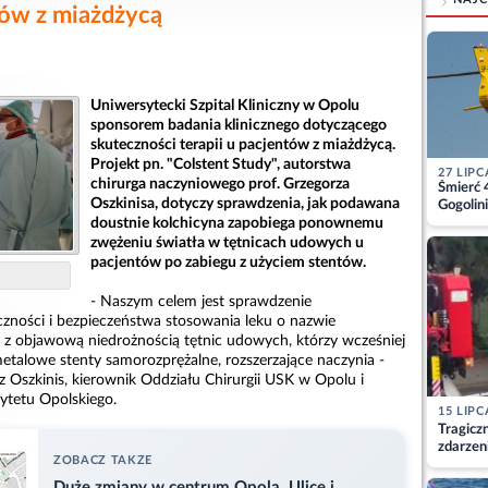
tów z miażdżycą
Uniwersytecki Szpital Kliniczny w Opolu
sponsorem badania klinicznego dotyczącego
skuteczności terapii u pacjentów z miażdżycą.
Projekt pn. "Colstent Study", autorstwa
27 LIPC
chirurga naczyniowego prof. Grzegorza
Śmierć 
Oszkinisa, dotyczy sprawdzenia, jak podawana
Gogolini
matkę
doustnie kolchicyna zapobiega ponownemu
zwężeniu światła w tętnicach udowych u
pacjentów po zabiegu z użyciem stentów.
- Naszym celem jest sprawdzenie
zności i bezpieczeństwa stosowania leku o nazwie
 z objawową niedrożnością tętnic udowych, którzy wcześniej
etalowe stenty samorozprężalne, rozszerzające naczynia -
z Oszkinis, kierownik Oddziału Chirurgii USK w Opolu i
sytetu Opolskiego.
15 LIPC
Tragicz
zdarzen
ZOBACZ TAKZE
Duże zmiany w centrum Opola. Ulice i