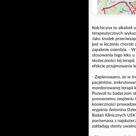
Kolchicyna to alkaloid
terapeutycznych wykazu
Jako środek przeciwzap
jest w leczeniu chorób
zapalenie osierdzia. -
stosowania tego leku u
skuteczności tej terapii
efekcie przyjmowania le
- Zaplanowano, że w tr
pacjentów, zrekrutowan
monitorowanej terapii 
Pozwoli to badaczom s
ponownemu zwężeniu t
konieczności prowadzeni
wyjaśnia Antonina Dzie
Badań Klinicznych USK
porównana z najskuteczn
zakładają stenty uwalni