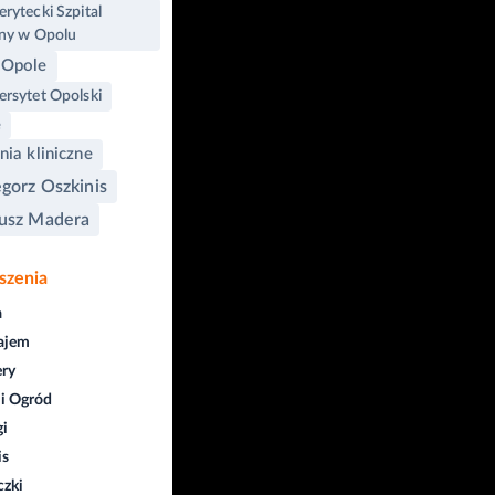
rytecki Szpital
zny w Opolu
 Opole
rsytet Opolski
e
ia kliniczne
gorz Oszkinis
usz Madera
szenia
a
ajem
ry
i Ogród
gi
is
czki