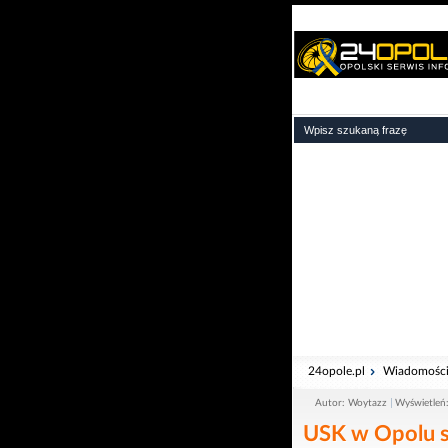
24opole.pl
Wiadomośc
Autor: Woytazz
Wyświetleń
USK w Opolu s