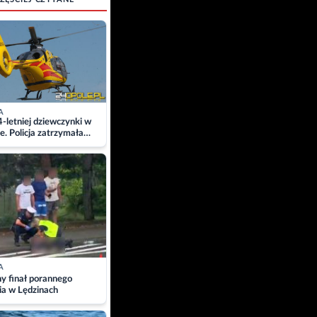
A
4-letniej dziewczynki w
e. Policja zatrzymała
A
ny finał porannego
ia w Lędzinach