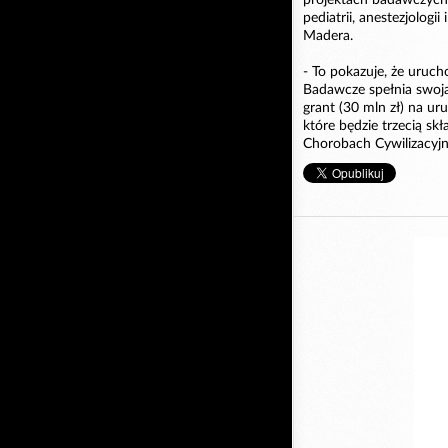
pediatrii, anestezjologii
Madera.
- To pokazuje, że uruc
Badawcze spełnia swoją
grant (30 mln zł) na 
które będzie trzecią 
Chorobach Cywilizacyjn