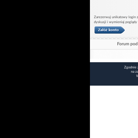
Zarezerwuj unikatowy login z
dyskusji i wymieniaj poglądy
Forum pod 
Zgodnie 
na z
W