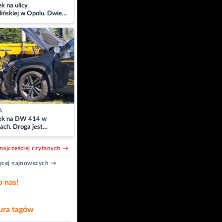
 na ulicy
ińskiej w Opolu. Dwie
 szpitalu
A
k na DW 414 w
ach. Droga jest
owana
najczęściej czytanych →
cej najnowszych →
b nas!
ra tagów