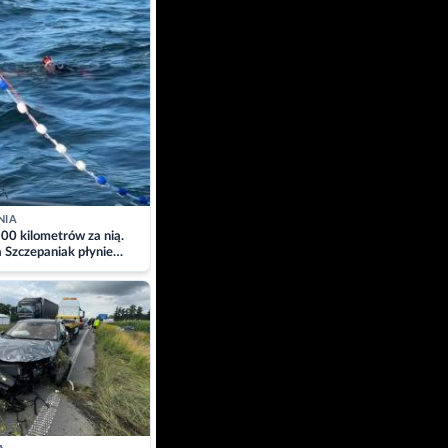
NIA
00 kilometrów za nią.
a Szczepaniak płynie
łtyk dla Piotra.
zacja