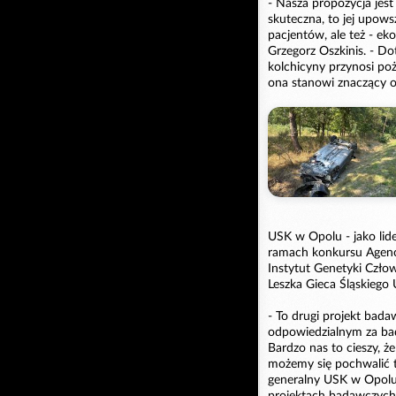
- Nasza propozycja jest 
skuteczna, to jej upows
pacjentów, ale też - e
Grzegorz Oszkinis. - Do
kolchicyny przynosi poż
ona stanowi znaczący 
USK w Opolu - jako lide
ramach konkursu Agenc
Instytut Genetyki Czło
Leszka Gieca Śląskieg
- To drugi projekt bada
odpowiedzialnym za bada
Bardzo nas to cieszy, 
możemy się pochwalić t
generalny USK w Opolu.
projektach badawczych: z 