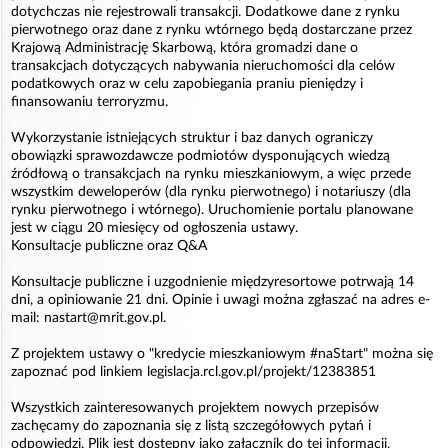
dotychczas nie rejestrowali transakcji. Dodatkowe dane z rynku
pierwotnego oraz dane z rynku wtórnego będą dostarczane przez
Krajową Administrację Skarbową, która gromadzi dane o
transakcjach dotyczących nabywania nieruchomości dla celów
podatkowych oraz w celu zapobiegania praniu pieniędzy i
finansowaniu terroryzmu.
Wykorzystanie istniejących struktur i baz danych ograniczy
obowiązki sprawozdawcze podmiotów dysponujących wiedzą
źródłową o transakcjach na rynku mieszkaniowym, a więc przede
wszystkim deweloperów (dla rynku pierwotnego) i notariuszy (dla
rynku pierwotnego i wtórnego). Uruchomienie portalu planowane
jest w ciągu 20 miesięcy od ogłoszenia ustawy.
Konsultacje publiczne oraz Q&A
Konsultacje publiczne i uzgodnienie międzyresortowe potrwają 14
dni, a opiniowanie 21 dni. Opinie i uwagi można zgłaszać na adres e-
mail: nastart@mrit.gov.pl.
Z projektem ustawy o "kredycie mieszkaniowym #naStart" można się
zapoznać pod linkiem legislacja.rcl.gov.pl/projekt/12383851
Wszystkich zainteresowanych projektem nowych przepisów
zachęcamy do zapoznania się z listą szczegółowych pytań i
odpowiedzi. Plik jest dostępny jako załącznik do tej informacji.