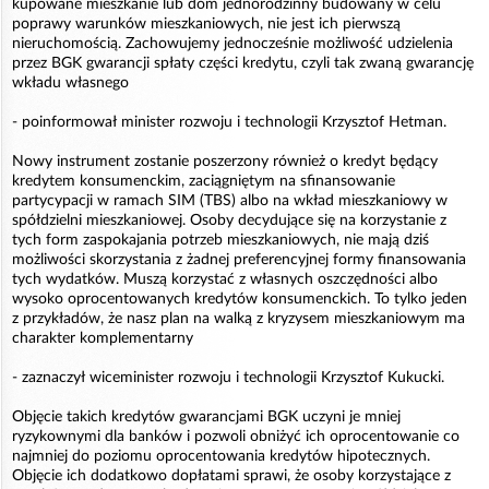
kupowane mieszkanie lub dom jednorodzinny budowany w celu
poprawy warunków mieszkaniowych, nie jest ich pierwszą
nieruchomością. Zachowujemy jednocześnie możliwość udzielenia
przez BGK gwarancji spłaty części kredytu, czyli tak zwaną gwarancję
wkładu własnego
- poinformował minister rozwoju i technologii Krzysztof Hetman.
Nowy instrument zostanie poszerzony również o kredyt będący
kredytem konsumenckim, zaciągniętym na sfinansowanie
partycypacji w ramach SIM (TBS) albo na wkład mieszkaniowy w
spółdzielni mieszkaniowej. Osoby decydujące się na korzystanie z
tych form zaspokajania potrzeb mieszkaniowych, nie mają dziś
możliwości skorzystania z żadnej preferencyjnej formy finansowania
tych wydatków. Muszą korzystać z własnych oszczędności albo
wysoko oprocentowanych kredytów konsumenckich. To tylko jeden
z przykładów, że nasz plan na walką z kryzysem mieszkaniowym ma
charakter komplementarny
- zaznaczył wiceminister rozwoju i technologii Krzysztof Kukucki.
Objęcie takich kredytów gwarancjami BGK uczyni je mniej
ryzykownymi dla banków i pozwoli obniżyć ich oprocentowanie co
najmniej do poziomu oprocentowania kredytów hipotecznych.
Objęcie ich dodatkowo dopłatami sprawi, że osoby korzystające z