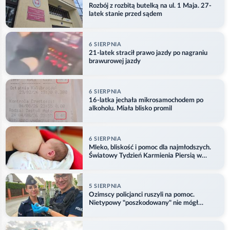
Rozbój z rozbitą butelką na ul. 1 Maja. 27-
latek stanie przed sądem
6 SIERPNIA
21-latek stracił prawo jazdy po nagraniu
brawurowej jazdy
6 SIERPNIA
16-latka jechała mikrosamochodem po
alkoholu. Miała blisko promil
6 SIERPNIA
Mleko, bliskość i pomoc dla najmłodszych.
Światowy Tydzień Karmienia Piersią w
Opolu
5 SIERPNIA
Ozimscy policjanci ruszyli na pomoc.
Nietypowy "poszkodowany" nie mógł
odlecieć