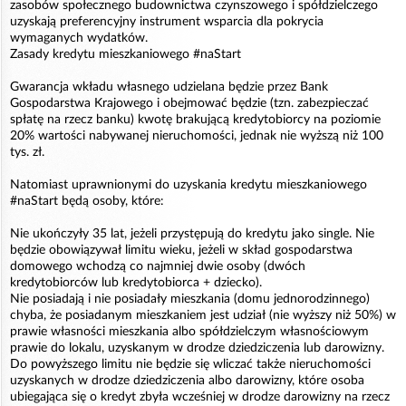
zasobów społecznego budownictwa czynszowego i spółdzielczego
uzyskają preferencyjny instrument wsparcia dla pokrycia
wymaganych wydatków.
Zasady kredytu mieszkaniowego #naStart
Gwarancja wkładu własnego udzielana będzie przez Bank
Gospodarstwa Krajowego i obejmować będzie (tzn. zabezpieczać
spłatę na rzecz banku) kwotę brakującą kredytobiorcy na poziomie
20% wartości nabywanej nieruchomości, jednak nie wyższą niż 100
tys. zł.
Natomiast uprawnionymi do uzyskania kredytu mieszkaniowego
#naStart będą osoby, które:
Nie ukończyły 35 lat, jeżeli przystępują do kredytu jako single. Nie
będzie obowiązywał limitu wieku, jeżeli w skład gospodarstwa
domowego wchodzą co najmniej dwie osoby (dwóch
kredytobiorców lub kredytobiorca + dziecko).
Nie posiadają i nie posiadały mieszkania (domu jednorodzinnego)
chyba, że posiadanym mieszkaniem jest udział (nie wyższy niż 50%) w
prawie własności mieszkania albo spółdzielczym własnościowym
prawie do lokalu, uzyskanym w drodze dziedziczenia lub darowizny.
Do powyższego limitu nie będzie się wliczać także nieruchomości
uzyskanych w drodze dziedziczenia albo darowizny, które osoba
ubiegająca się o kredyt zbyła wcześniej w drodze darowizny na rzecz