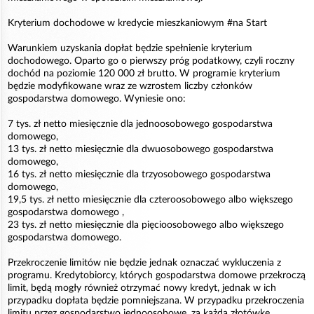
Kryterium dochodowe w kredycie mieszkaniowym #na Start
Warunkiem uzyskania dopłat będzie spełnienie kryterium
dochodowego. Oparto go o pierwszy próg podatkowy, czyli roczny
dochód na poziomie 120 000 zł brutto. W programie kryterium
będzie modyfikowane wraz ze wzrostem liczby członków
gospodarstwa domowego. Wyniesie ono:
7 tys. zł netto miesięcznie dla jednoosobowego gospodarstwa
domowego,
13 tys. zł netto miesięcznie dla dwuosobowego gospodarstwa
domowego,
16 tys. zł netto miesięcznie dla trzyosobowego gospodarstwa
domowego,
19,5 tys. zł netto miesięcznie dla czteroosobowego albo większego
gospodarstwa domowego ,
23 tys. zł netto miesięcznie dla pięcioosobowego albo większego
gospodarstwa domowego.
Przekroczenie limitów nie będzie jednak oznaczać wykluczenia z
programu. Kredytobiorcy, których gospodarstwa domowe przekroczą
limit, będą mogły również otrzymać nowy kredyt, jednak w ich
przypadku dopłata będzie pomniejszana. W przypadku przekroczenia
limitu przez gospodarstwo jednoosobowe, za każdą złotówkę