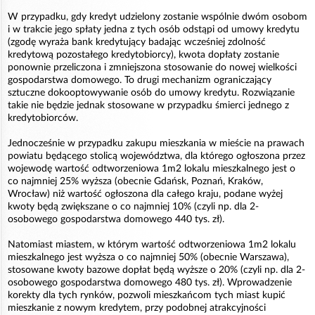
W przypadku, gdy kredyt udzielony zostanie wspólnie dwóm osobom
i w trakcie jego spłaty jedna z tych osób odstąpi od umowy kredytu
(zgodę wyraża bank kredytujący badając wcześniej zdolność
kredytową pozostałego kredytobiorcy), kwota dopłaty zostanie
ponownie przeliczona i zmniejszona stosowanie do nowej wielkości
gospodarstwa domowego. To drugi mechanizm ograniczający
sztuczne dokooptowywanie osób do umowy kredytu. Rozwiązanie
takie nie będzie jednak stosowane w przypadku śmierci jednego z
kredytobiorców.
Jednocześnie w przypadku zakupu mieszkania w mieście na prawach
powiatu będącego stolicą województwa, dla którego ogłoszona przez
wojewodę wartość odtworzeniowa 1m2 lokalu mieszkalnego jest o
co najmniej 25% wyższa (obecnie Gdańsk, Poznań, Kraków,
Wrocław) niż wartość ogłoszona dla całego kraju, podane wyżej
kwoty będą zwiększane o co najmniej 10% (czyli np. dla 2-
osobowego gospodarstwa domowego 440 tys. zł).
Natomiast miastem, w którym wartość odtworzeniowa 1m2 lokalu
mieszkalnego jest wyższa o co najmniej 50% (obecnie Warszawa),
stosowane kwoty bazowe dopłat będą wyższe o 20% (czyli np. dla 2-
osobowego gospodarstwa domowego 480 tys. zł). Wprowadzenie
korekty dla tych rynków, pozwoli mieszkańcom tych miast kupić
mieszkanie z nowym kredytem, przy podobnej atrakcyjności