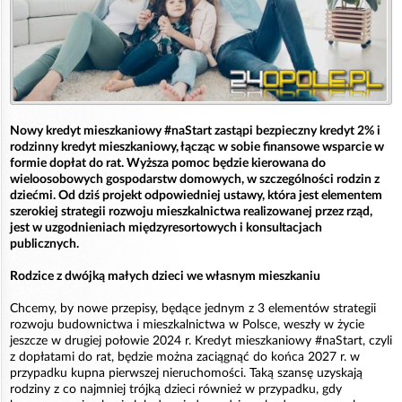
Nowy kredyt mieszkaniowy #naStart zastąpi bezpieczny kredyt 2% i
rodzinny kredyt mieszkaniowy, łącząc w sobie finansowe wsparcie w
formie dopłat do rat. Wyższa pomoc będzie kierowana do
wieloosobowych gospodarstw domowych, w szczególności rodzin z
dziećmi. Od dziś projekt odpowiedniej ustawy, która jest elementem
szerokiej strategii rozwoju mieszkalnictwa realizowanej przez rząd,
jest w uzgodnieniach międzyresortowych i konsultacjach
publicznych.
Rodzice z dwójką małych dzieci we własnym mieszkaniu
Chcemy, by nowe przepisy, będące jednym z 3 elementów strategii
rozwoju budownictwa i mieszkalnictwa w Polsce, weszły w życie
jeszcze w drugiej połowie 2024 r. Kredyt mieszkaniowy #naStart, czyli
z dopłatami do rat, będzie można zaciągnąć do końca 2027 r. w
przypadku kupna pierwszej nieruchomości. Taką szansę uzyskają
rodziny z co najmniej trójką dzieci również w przypadku, gdy