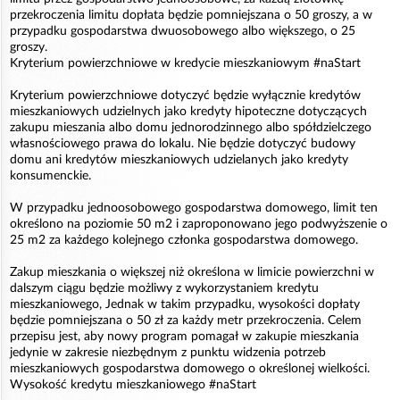
przekroczenia limitu dopłata będzie pomniejszana o 50 groszy, a w
przypadku gospodarstwa dwuosobowego albo większego, o 25
groszy.
Kryterium powierzchniowe w kredycie mieszkaniowym #naStart
Kryterium powierzchniowe dotyczyć będzie wyłącznie kredytów
mieszkaniowych udzielnych jako kredyty hipoteczne dotyczących
zakupu mieszania albo domu jednorodzinnego albo spółdzielczego
własnościowego prawa do lokalu. Nie będzie dotyczyć budowy
domu ani kredytów mieszkaniowych udzielanych jako kredyty
konsumenckie.
W przypadku jednoosobowego gospodarstwa domowego, limit ten
określono na poziomie 50 m2 i zaproponowano jego podwyższenie o
25 m2 za każdego kolejnego członka gospodarstwa domowego.
Zakup mieszkania o większej niż określona w limicie powierzchni w
dalszym ciągu będzie możliwy z wykorzystaniem kredytu
mieszkaniowego, Jednak w takim przypadku, wysokości dopłaty
będzie pomniejszana o 50 zł za każdy metr przekroczenia. Celem
przepisu jest, aby nowy program pomagał w zakupie mieszkania
jedynie w zakresie niezbędnym z punktu widzenia potrzeb
mieszkaniowych gospodarstwa domowego o określonej wielkości.
Wysokość kredytu mieszkaniowego #naStart