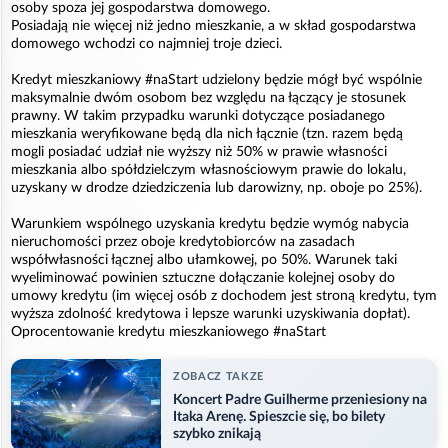
osoby spoza jej gospodarstwa domowego.
Posiadają nie więcej niż jedno mieszkanie, a w skład gospodarstwa
domowego wchodzi co najmniej troje dzieci.
Kredyt mieszkaniowy #naStart udzielony będzie mógł być wspólnie
maksymalnie dwóm osobom bez względu na łączący je stosunek
prawny. W takim przypadku warunki dotyczące posiadanego
mieszkania weryfikowane będą dla nich łącznie (tzn. razem będą
mogli posiadać udział nie wyższy niż 50% w prawie własności
mieszkania albo spółdzielczym własnościowym prawie do lokalu,
uzyskany w drodze dziedziczenia lub darowizny, np. oboje po 25%).
Warunkiem wspólnego uzyskania kredytu będzie wymóg nabycia
nieruchomości przez oboje kredytobiorców na zasadach
współwłasności łącznej albo ułamkowej, po 50%. Warunek taki
wyeliminować powinien sztuczne dołączanie kolejnej osoby do
umowy kredytu (im więcej osób z dochodem jest stroną kredytu, tym
wyższa zdolność kredytowa i lepsze warunki uzyskiwania dopłat).
Oprocentowanie kredytu mieszkaniowego #naStart
ZOBACZ TAKZE
Koncert Padre Guilherme przeniesiony na
Itaka Arenę. Spieszcie się, bo bilety
szybko znikają