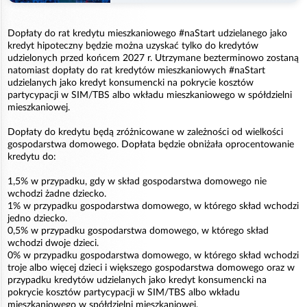
Dopłaty do rat kredytu mieszkaniowego #naStart udzielanego jako
kredyt hipoteczny będzie można uzyskać tylko do kredytów
udzielonych przed końcem 2027 r. Utrzymane bezterminowo zostaną
natomiast dopłaty do rat kredytów mieszkaniowych #naStart
udzielanych jako kredyt konsumencki na pokrycie kosztów
partycypacji w SIM/TBS albo wkładu mieszkaniowego w spółdzielni
mieszkaniowej.
Dopłaty do kredytu będą zróżnicowane w zależności od wielkości
gospodarstwa domowego. Dopłata będzie obniżała oprocentowanie
kredytu do:
1,5% w przypadku, gdy w skład gospodarstwa domowego nie
wchodzi żadne dziecko.
1% w przypadku gospodarstwa domowego, w którego skład wchodzi
jedno dziecko.
0,5% w przypadku gospodarstwa domowego, w którego skład
wchodzi dwoje dzieci.
0% w przypadku gospodarstwa domowego, w którego skład wchodzi
troje albo więcej dzieci i większego gospodarstwa domowego oraz w
przypadku kredytów udzielanych jako kredyt konsumencki na
pokrycie kosztów partycypacji w SIM/TBS albo wkładu
mieszkaniowego w spółdzielni mieszkaniowej.