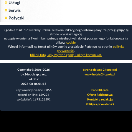
»
Usługi
»
Serwis
»
Pożyczki
Zgodnie z art. 173 ustawy Prawa Telekomunikacyjnego informujemy, że przeglądając tę
stronę wyrażasz zgodę
na zapisywanie na Twoim komputerze niezbędnych do jej poprawnego funkcjonowania
plików
cookie
.
Więcej informacji na temat plików cookie znajdziecie Państwo na stronie
polityka
prywatności
.
Kliknij tutaj, aby wyrazić zgodę i ukryć komunikat.
Copyright © 2006-2026
Strona główna 24opole.pl
by 24opole sp. z o.o.
www.hotele.24opole.pl
v4.30.7
2026-08-06 01:15
użytkownicy on-line: 3856
Panel Klienta
rekord on-line: 129224
Oferta Reklamowa
wyświetleń: 1673126591
Kontakt z redakcją
Polityka prywatności