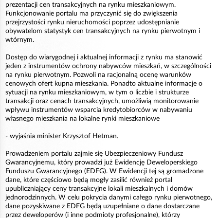
prezentacji cen transakcyjnych na rynku mieszkaniowym.
Funkcjonowanie portalu ma przyczynić się do zwiększenia
przejrzystości rynku nieruchomości poprzez udostępnianie
obywatelom statystyk cen transakcyjnych na rynku pierwotnym i
wtórnym.
Dostęp do wiarygodnej i aktualnej informacji z rynku ma stanowić
jeden z instrumentów ochrony nabywców mieszkań, w szczególności
na rynku pierwotnym. Pozwoli na racjonalną ocenę warunków
cenowych ofert kupna mieszkania. Ponadto aktualne informacje o
sytuacji na rynku mieszkaniowym, w tym o liczbie i strukturze
transakcji oraz cenach transakcyjnych, umożliwią monitorowanie
wpływu instrumentów wsparcia kredytobiorców w nabywaniu
własnego mieszkania na lokalne rynki mieszkaniowe
- wyjaśnia minister Krzysztof Hetman.
Prowadzeniem portalu zajmie się Ubezpieczeniowy Fundusz
Gwarancyjnemu, który prowadzi już Ewidencję Deweloperskiego
Funduszu Gwarancyjnego (EDFG). W Ewidencji tej są gromadzone
dane, które częściowo będą mogły zasilić również portal
upubliczniający ceny transakcyjne lokali mieszkalnych i domów
jednorodzinnych. W celu pokrycia danymi całego rynku pierwotnego,
dane pozyskiwane z EDFG będą uzupełniane o dane dostarczane
przez deweloperów (i inne podmioty profesjonalne), którzy