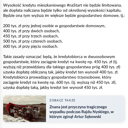
Wysokość kredytu mieszkaniowego #naStart nie będzie limitowana,
ale dopłata naliczana będzie tylko od określonej wysokości kapitału.
Będzie ona tym wyższa im większe będzie gospodarstwo domowe, tj.:
200 tys. zł przy jednej osobie w gospodarstwie domowym,
400 tys. zł przy dwóch osobach,
450 tys. zł przy trzech osobach,
500 tys. zł przy czterech osobach,
600 tys. zł przy pięciu osobach.
Takie zasady oznaczać będą, że kredytobiorca w dwuosobowym
gospodarstwie, który zaciągnie kredyt na kwotę np. 450 tys. zł (tj.
wyższą niż przewidziany dla takiego gospodarstwa próg 400 tys. zł)
uzyska dopłatę obliczaną tak, jakby kredyt ten wynosił 400 tys. zł.
Kredytobiorca prowadzący gospodarstwo trzyosobowe, który
zaciągnie kredyt na kwotę np. 600 tys. (tj. wyższą niż 450 tys. zł),
uzyska dopłatę taką, jakby kredyt ten wynosił 450 tys. zł.
ZOBACZ TAKZE
Znana jest przyczyna tragicznego
wypadku podczas Rajdu Nyskiego, w
którym zginął Artur Sękowski