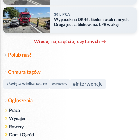
ranny
30 LIPCA
Wypadek na DK46. Siedem osób rannych.
Droga jest zablokowana. LPR w akcji
Więcej najczęściej czytanych →
Polub nas!
Chmura tagów
#interwencje
#święta wielkanocne
#strażacy
Ogłoszenia
»
Praca
»
Wynajem
»
Rowery
»
Dom i Ogród