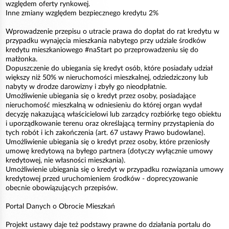
względem oferty rynkowej.
Inne zmiany względem bezpiecznego kredytu 2%
Wprowadzenie przepisu o utracie prawa do dopłat do rat kredytu w
przypadku wynajęcia mieszkania nabytego przy udziale środków
kredytu mieszkaniowego #naStart po przeprowadzeniu się do
małżonka.
Dopuszczenie do ubiegania się kredyt osób, które posiadały udział
większy niż 50% w nieruchomości mieszkalnej, odziedziczony lub
nabyty w drodze darowizny i zbyły go nieodpłatnie.
Umożliwienie ubiegania się o kredyt przez osoby, posiadające
nieruchomość mieszkalną w odniesieniu do której organ wydał
decyzję nakazującą właścicielowi lub zarządcy rozbiórkę tego obiektu
i uporządkowanie terenu oraz określającą terminy przystąpienia do
tych robót i ich zakończenia (art. 67 ustawy Prawo budowlane).
Umożliwienie ubiegania się o kredyt przez osoby, które przeniosły
umowę kredytową na byłego partnera (dotyczy wyłącznie umowy
kredytowej, nie własności mieszkania).
Umożliwienie ubiegania się o kredyt w przypadku rozwiązania umowy
kredytowej przed uruchomieniem środków - doprecyzowanie
obecnie obowiązujących przepisów.
Portal Danych o Obrocie Mieszkań
Projekt ustawy daje też podstawy prawne do działania portalu do