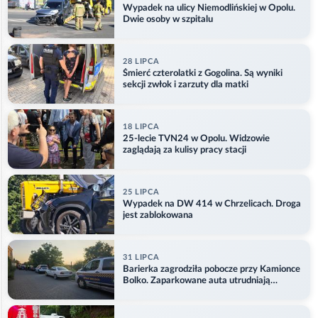
Wypadek na ulicy Niemodlińskiej w Opolu.
Dwie osoby w szpitalu
28 LIPCA
Śmierć czterolatki z Gogolina. Są wyniki
sekcji zwłok i zarzuty dla matki
18 LIPCA
25-lecie TVN24 w Opolu. Widzowie
zaglądają za kulisy pracy stacji
25 LIPCA
Wypadek na DW 414 w Chrzelicach. Droga
jest zablokowana
31 LIPCA
Barierka zagrodziła pobocze przy Kamionce
Bolko. Zaparkowane auta utrudniają
przejazd