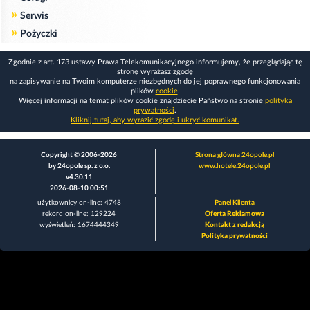
»
Serwis
»
Pożyczki
Zgodnie z art. 173 ustawy Prawa Telekomunikacyjnego informujemy, że przeglądając tę
stronę wyrażasz zgodę
na zapisywanie na Twoim komputerze niezbędnych do jej poprawnego funkcjonowania
plików
cookie
.
Więcej informacji na temat plików cookie znajdziecie Państwo na stronie
polityka
prywatności
.
Kliknij tutaj, aby wyrazić zgodę i ukryć komunikat.
Copyright © 2006-2026
Strona główna 24opole.pl
by 24opole sp. z o.o.
www.hotele.24opole.pl
v4.30.11
2026-08-10 00:51
użytkownicy on-line: 4748
Panel Klienta
rekord on-line: 129224
Oferta Reklamowa
wyświetleń: 1674444349
Kontakt z redakcją
Polityka prywatności