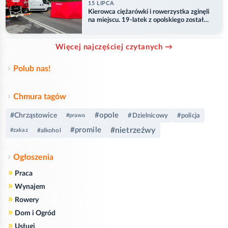
15 LIPCA
Kierowca ciężarówki i rowerzystka zginęli
na miejscu. 19-latek z opolskiego został
ranny
Więcej najczęściej czytanych →
Polub nas!
Chmura tagów
#opole
#Chrząstowice
#Dzielnicowy
#policja
#prawo
#promile
#nietrzeźwy
#zakaz
#alkohol
Ogłoszenia
»
Praca
»
Wynajem
»
Rowery
»
Dom i Ogród
»
Usługi