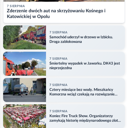
7 SIERPNIA
Zderzenie dwóch aut na skrzyżowaniu Kośnego i
Katowickiej w Opolu
7 SIERPNIA
Samochód uderzył w drzewo w Izbicku.
Droga zablokowana
7 SIERPNIA
Śmiertelny wypadek w Jaworku. DK43 jest
nieprzejezdna
7 SIERPNIA
Cztery miesiące bez wody. Mieszkańcy
Komorzna wciąż czekają na rozwiązanie
problemu
7 SIERPNIA
Koniec Fire Truck Show. Organizatorzy
zamykają historię międzynarodowego zlotu
w Główczycach