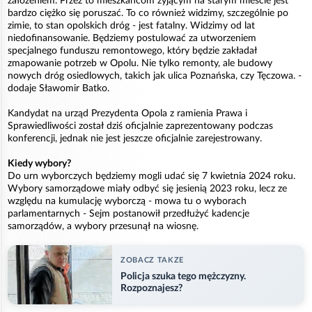
założeniem. Przez to mieszkańcom żyjącym na starym mieście jest
bardzo ciężko się poruszać. To co również widzimy, szczególnie po
zimie, to stan opolskich dróg - jest fatalny. Widzimy od lat
niedofinansowanie. Będziemy postulować za utworzeniem
specjalnego funduszu remontowego, który będzie zakładał
zmapowanie potrzeb w Opolu. Nie tylko remonty, ale budowy
nowych dróg osiedlowych, takich jak ulica Poznańska, czy Tęczowa. -
dodaje Sławomir Batko.
Kandydat na urząd Prezydenta Opola z ramienia Prawa i
Sprawiedliwości został dziś oficjalnie zaprezentowany podczas
konferencji, jednak nie jest jeszcze oficjalnie zarejestrowany.
Kiedy wybory?
Do urn wyborczych będziemy mogli udać się 7 kwietnia 2024 roku.
Wybory samorządowe miały odbyć się jesienią 2023 roku, lecz ze
względu na kumulację wyborczą - mowa tu o wyborach
parlamentarnych - Sejm postanowił przedłużyć kadencje
samorządów, a wybory przesunął na wiosnę.
ZOBACZ TAKZE
Policja szuka tego mężczyzny.
Rozpoznajesz?