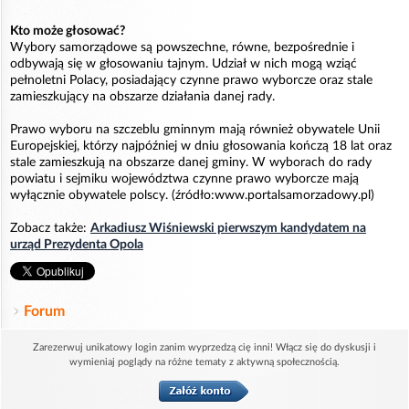
Kto może głosować?
Wybory samorządowe są powszechne, równe, bezpośrednie i
odbywają się w głosowaniu tajnym. Udział w nich mogą wziąć
pełnoletni Polacy, posiadający czynne prawo wyborcze oraz stale
zamieszkujący na obszarze działania danej rady.
Prawo wyboru na szczeblu gminnym mają również obywatele Unii
Europejskiej, którzy najpóźniej w dniu głosowania kończą 18 lat oraz
stale zamieszkują na obszarze danej gminy. W wyborach do rady
powiatu i sejmiku województwa czynne prawo wyborcze mają
wyłącznie obywatele polscy. (źródło:www.portalsamorzadowy.pl)
Zobacz także:
Arkadiusz Wiśniewski pierwszym kandydatem na
urząd Prezydenta Opola
Forum
Zarezerwuj unikatowy login zanim wyprzedzą cię inni! Włącz się do dyskusji i
wymieniaj poglądy na różne tematy z aktywną społecznością.