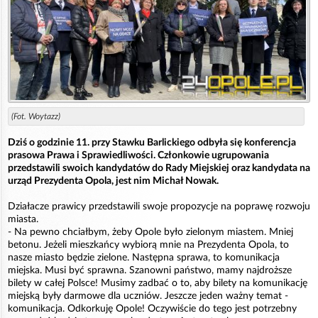
(Fot. Woytazz)
Dziś o godzinie 11. przy Stawku Barlickiego odbyła się konferencja
prasowa Prawa i Sprawiedliwości. Członkowie ugrupowania
przedstawili swoich kandydatów do Rady Miejskiej oraz kandydata na
urząd Prezydenta Opola, jest nim Michał Nowak.
Działacze prawicy przedstawili swoje propozycje na poprawę rozwoju
miasta.
- Na pewno chciałbym, żeby Opole było zielonym miastem. Mniej
betonu. Jeżeli mieszkańcy wybiorą mnie na Prezydenta Opola, to
nasze miasto będzie zielone. Następna sprawa, to komunikacja
miejska. Musi być sprawna. Szanowni państwo, mamy najdroższe
bilety w całej Polsce! Musimy zadbać o to, aby bilety na komunikację
miejską były darmowe dla uczniów. Jeszcze jeden ważny temat -
komunikacja. Odkorkuję Opole! Oczywiście do tego jest potrzebny