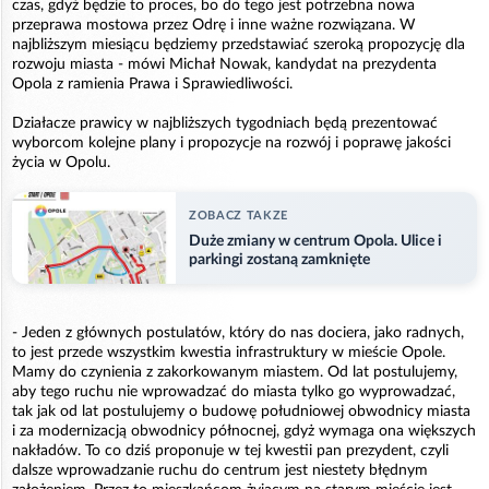
czas, gdyż będzie to proces, bo do tego jest potrzebna nowa
przeprawa mostowa przez Odrę i inne ważne rozwiązana. W
najbliższym miesiącu będziemy przedstawiać szeroką propozycję dla
rozwoju miasta - mówi Michał Nowak, kandydat na prezydenta
Opola z ramienia Prawa i Sprawiedliwości.
Działacze prawicy w najbliższych tygodniach będą prezentować
wyborcom kolejne plany i propozycje na rozwój i poprawę jakości
życia w Opolu.
ZOBACZ TAKZE
Duże zmiany w centrum Opola. Ulice i
parkingi zostaną zamknięte
- Jeden z głównych postulatów, który do nas dociera, jako radnych,
to jest przede wszystkim kwestia infrastruktury w mieście Opole.
Mamy do czynienia z zakorkowanym miastem. Od lat postulujemy,
aby tego ruchu nie wprowadzać do miasta tylko go wyprowadzać,
tak jak od lat postulujemy o budowę południowej obwodnicy miasta
i za modernizacją obwodnicy północnej, gdyż wymaga ona większych
nakładów. To co dziś proponuje w tej kwestii pan prezydent, czyli
dalsze wprowadzanie ruchu do centrum jest niestety błędnym