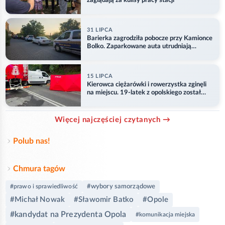
zaglądają za kulisy pracy stacji
31 LIPCA
Barierka zagrodziła pobocze przy Kamionce
Bolko. Zaparkowane auta utrudniają
przejazd
15 LIPCA
Kierowca ciężarówki i rowerzystka zginęli
na miejscu. 19-latek z opolskiego został
ranny
Więcej najczęściej czytanych →
Polub nas!
Chmura tagów
#wybory samorządowe
#prawo i sprawiedliwość
#Michał Nowak
#Sławomir Batko
#Opole
#kandydat na Prezydenta Opola
#komunikacja miejska