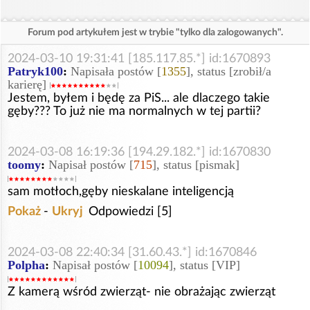
Forum pod artykułem jest w trybie "tylko dla zalogowanych".
2024-03-10 19:31:41 [185.117.85.*] id:1670893
Patryk100
:
Napisała postów [
1355
], status [zrobił/a
karierę]
Jestem, byłem i będę za PiS... ale dlaczego takie
gęby??? To już nie ma normalnych w tej partii?
2024-03-08 16:19:36 [194.29.182.*] id:1670830
toomy
:
Napisał postów [
715
], status [pismak]
sam motłoch,gęby nieskalane inteligencją
Pokaż
-
Ukryj
Odpowiedzi [5]
2024-03-08 22:40:34 [31.60.43.*] id:1670846
Polpha
:
Napisał postów [
10094
], status [VIP]
Z kamerą wśród zwierząt- nie obrażając zwierząt