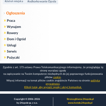
#zieleń miejska
#odkorkowanie Opola
Ogłoszenia
»
Praca
»
Wynajem
»
Rowery
»
Dom i Ogród
»
Usługi
»
Serwis
»
Pożyczki
Zgodnie z art. 173 ustawy Prawa Telekomunikacyjnego informujemy, że przeglądając tę
stronę wyrażasz zgodę
na zapisywanie na Twoim komputerze niezbędnych do jej poprawnego funkcjonowania
plików
cookie
.
Więcej informacji na temat plików cookie znajdziecie Państwo na stronie
polityka
prywatności
.
Kliknij tutaj, aby wyrazić zgodę i ukryć komunikat.
Copyright © 2006-2026
Strona główna 24opole.pl
by 24opole sp. z o.o.
www.hotele.24opole.pl