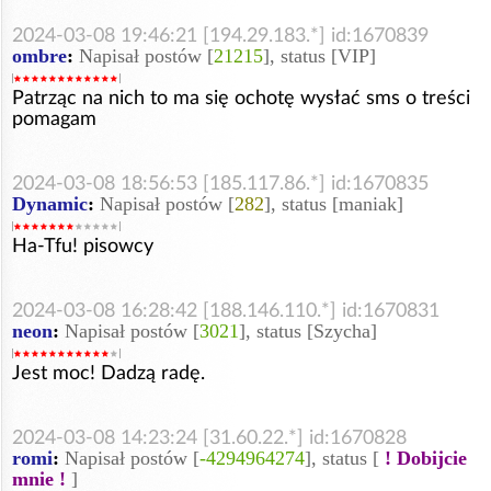
2024-03-08 19:46:21 [194.29.183.*] id:1670839
ombre
:
Napisał postów [
21215
], status [VIP]
Patrząc na nich to ma się ochotę wysłać sms o treści
pomagam
2024-03-08 18:56:53 [185.117.86.*] id:1670835
Dynamic
:
Napisał postów [
282
], status [maniak]
Ha-Tfu! pisowcy
2024-03-08 16:28:42 [188.146.110.*] id:1670831
neon
:
Napisał postów [
3021
], status [Szycha]
Jest moc! Dadzą radę.
2024-03-08 14:23:24 [31.60.22.*] id:1670828
romi
:
Napisał postów [
-4294964274
], status [
! Dobijcie
mnie !
]