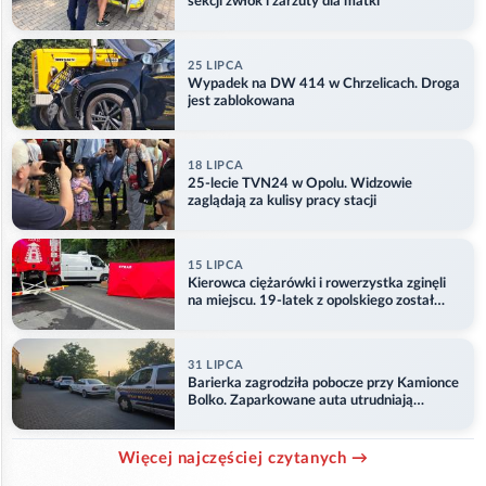
sekcji zwłok i zarzuty dla matki
25 LIPCA
Wypadek na DW 414 w Chrzelicach. Droga
jest zablokowana
18 LIPCA
25-lecie TVN24 w Opolu. Widzowie
zaglądają za kulisy pracy stacji
15 LIPCA
Kierowca ciężarówki i rowerzystka zginęli
na miejscu. 19-latek z opolskiego został
ranny
31 LIPCA
Barierka zagrodziła pobocze przy Kamionce
Bolko. Zaparkowane auta utrudniają
przejazd
Więcej najczęściej czytanych →