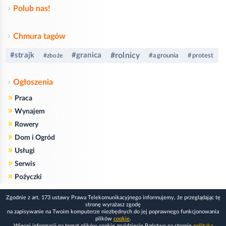
Polub nas!
Chmura tagów
#strajk
#granica
#rolnicy
#agrounia
#protest
#zboże
Ogłoszenia
»
Praca
»
Wynajem
»
Rowery
»
Dom i Ogród
»
Usługi
»
Serwis
»
Pożyczki
Zgodnie z art. 173 ustawy Prawa Telekomunikacyjnego informujemy, że przeglądając tę
stronę wyrażasz zgodę
na zapisywanie na Twoim komputerze niezbędnych do jej poprawnego funkcjonowania
plików
cookie
.
Więcej informacji na temat plików cookie znajdziecie Państwo na stronie
polityka