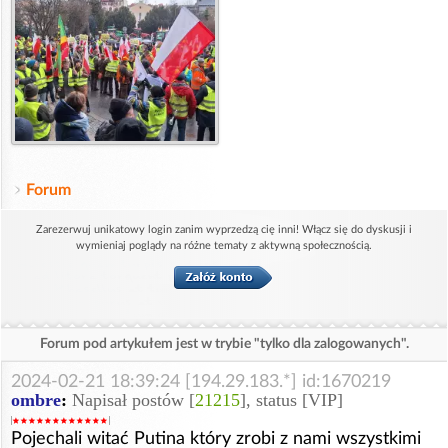
Forum
Zarezerwuj unikatowy login zanim wyprzedzą cię inni! Włącz się do dyskusji i
wymieniaj poglądy na różne tematy z aktywną społecznością.
Forum pod artykułem jest w trybie "tylko dla zalogowanych".
2024-02-21 18:39:24 [194.29.183.*] id:1670219
ombre
:
Napisał postów [
21215
], status [VIP]
Pojechali witać Putina który zrobi z nami wszystkimi