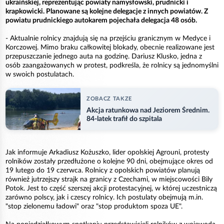
ukraińskiej, reprezentując powiaty namysłowski, prudnicki i
krapkowicki. Planowane są kolejne delegacje z innych powiatów. Z
powiatu prudnickiego autokarem pojechała delegacja 48 osób.
- Aktualnie rolnicy znajdują się na przejściu granicznym w Medyce i
Korczowej. Mimo braku całkowitej blokady, obecnie realizowane jest
przepuszczanie jednego auta na godzinę. Dariusz Klusko, jedna z
osób zaangażowanych w protest, podkreśla, że rolnicy są jednomyślni
w swoich postulatach.
ZOBACZ TAKZE
Akcja ratunkowa nad Jeziorem Średnim.
84-latek trafił do szpitala
Jak informuje Arkadiusz Kożuszko, lider opolskiej Agrouni, protesty
rolników zostały przedłużone o kolejne 90 dni, obejmujące okres od
19 lutego do 19 czerwca. Rolnicy z opolskich powiatów planują
również jutrzejszy strajk na granicy z Czechami, w miejscowości Bily
Potok. Jest to część szerszej akcji protestacyjnej, w której uczestniczą
zarówno polscy, jak i czescy rolnicy. Ich postulaty obejmują m.in.
"stop zielonemu ładowi" oraz "stop produktom spoza UE".