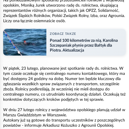
Na poniedziałkowym spotkaniu przedstawicieli rolników z wojewodą
opolskim, Moniką Jurek utworzono radę ds. rolnictwa, skupiającą
reprezentantów różnych organizacji, takich jak OPZZ, Solidarność,
Związek Śląskich Rolników, Polski Związek Rolny, Izba, oraz Agrounia.
Liczy ona łącznie osiemnaście osób.
ZOBACZ TAKZE
Ponad 100 kilometrów za nią. Karolina
Szczepaniak płynie przez Bałtyk dla
Piotra. Aktualizacja
W piątek, 23 lutego, planowane jest spotkanie rady ds. rolnictwa. W
tym czasie oczekuje się centralnego numeru kontaktowego, który ma
być dostępny 24 godziny na dobę. Numer ten będzie kluczowy dla
zgłaszania wszelkich spraw związanych z transportem, szczególnie
zboża. Rolnicy podkreślają, że wcześniej nie mieli dostępu do
centralnego numeru, co utrudniało koordynację działań. Oczekują też
konkretów dotyczących kroków podjętych w tej sprawie.
W dniu 27 lutego rolnicy z województwa opolskiego planują udział w
Marszu Gwiaździstym w Warszawie.
Autokary już są gotowe do transportu uczestników z poszczególnych
powiatów - informuje Arkadiusz Kożuszko z Agrounii Opolskiej.