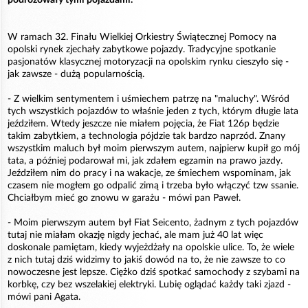
W ramach 32. Finału Wielkiej Orkiestry Świątecznej Pomocy na
opolski rynek zjechały zabytkowe pojazdy. Tradycyjne spotkanie
pasjonatów klasycznej motoryzacji na opolskim rynku cieszyło się -
jak zawsze - dużą popularnością.
- Z wielkim sentymentem i uśmiechem patrzę na "maluchy". Wśród
tych wszystkich pojazdów to właśnie jeden z tych, którym długie lata
jeździłem. Wtedy jeszcze nie miałem pojęcia, że Fiat 126p będzie
takim zabytkiem, a technologia pójdzie tak bardzo naprzód. Znany
wszystkim maluch był moim pierwszym autem, najpierw kupił go mój
tata, a później podarował mi, jak zdałem egzamin na prawo jazdy.
Jeździłem nim do pracy i na wakacje, ze śmiechem wspominam, jak
czasem nie mogłem go odpalić zimą i trzeba było włączyć tzw ssanie.
Chciałbym mieć go znowu w garażu - mówi pan Paweł.
- Moim pierwszym autem był Fiat Seicento, żadnym z tych pojazdów
tutaj nie miałam okazję nigdy jechać, ale mam już 40 lat więc
doskonale pamiętam, kiedy wyjeżdżały na opolskie ulice. To, że wiele
z nich tutaj dziś widzimy to jakiś dowód na to, że nie zawsze to co
nowoczesne jest lepsze. Ciężko dziś spotkać samochody z szybami na
korbkę, czy bez wszelakiej elektryki. Lubię oglądać każdy taki zjazd -
mówi pani Agata.