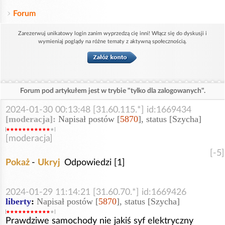
Forum
Zarezerwuj unikatowy login zanim wyprzedzą cię inni! Włącz się do dyskusji i
wymieniaj poglądy na różne tematy z aktywną społecznością.
Forum pod artykułem jest w trybie "tylko dla zalogowanych".
2024-01-30 00:13:48 [31.60.115.*] id:1669434
[moderacja]:
Napisał postów [
5870
], status [Szycha]
[moderacja]
[-5]
Pokaż
-
Ukryj
Odpowiedzi [1]
2024-01-29 11:14:21 [31.60.70.*] id:1669426
liberty
:
Napisał postów [
5870
], status [Szycha]
Prawdziwe samochody nie jakiś syf elektryczny