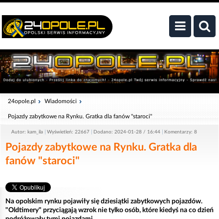
24opole.pl
Wiadomości
Pojazdy zabytkowe na Rynku. Gratka dla fanów "staroci"
Autor: kam_ila
Wyświetleń: 22667
Dodano: 2024-01-28 / 16:44
Komentarzy: 8
Pojazdy zabytkowe na Rynku. Gratka dla
fanów "staroci"
Na opolskim rynku pojawiły się dziesiątki zabytkowych pojazdów.
"Oldtimery" przyciągają wzrok nie tylko osób, które kiedyś na co dzień
podróżowały tymi pojazdami.