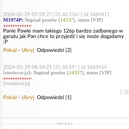
2024-01-29 07:59:27 [31.60.116.*] id:1669411
M1974P
:
Napisał postów [
14337
], status [VIP]
Panie Pawle mam takiego 126p bardzo zadbanego w
garażu jak Pan chce to przyjedź i się może dogadamy
;P
Pokaż
-
Ukryj
Odpowiedzi [2]
2024-01-29 08:54:21 [31.60.59.*] id:1669414
[moderacja]:
Napisał postów [
14337
], status [VIP]
[moderacja]
[-5]
Pokaż
-
Ukryj
Odpowiedzi [1]
reklama