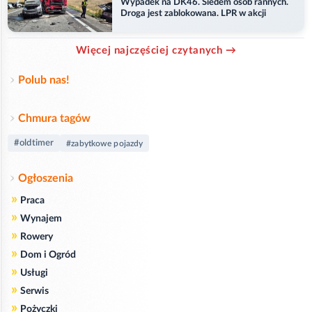
Wypadek na DK46. Siedem osób rannych.
Droga jest zablokowana. LPR w akcji
Więcej najczęściej czytanych →
Polub nas!
Chmura tagów
#oldtimer
#zabytkowe pojazdy
Ogłoszenia
»
Praca
»
Wynajem
»
Rowery
»
Dom i Ogród
»
Usługi
»
Serwis
»
Pożyczki