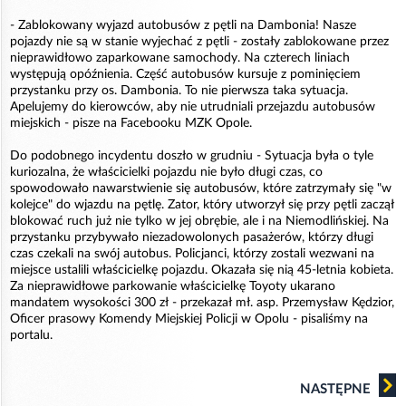
- Zablokowany wyjazd autobusów z pętli na Dambonia! Nasze
pojazdy nie są w stanie wyjechać z pętli - zostały zablokowane przez
nieprawidłowo zaparkowane samochody. Na czterech liniach
występują opóźnienia. Część autobusów kursuje z pominięciem
przystanku przy os. Dambonia. To nie pierwsza taka sytuacja.
Apelujemy do kierowców, aby nie utrudniali przejazdu autobusów
miejskich - pisze na Facebooku MZK Opole.
Do podobnego incydentu doszło w grudniu - Sytuacja była o tyle
kuriozalna, że właścicielki pojazdu nie było długi czas, co
spowodowało nawarstwienie się autobusów, które zatrzymały się "w
kolejce" do wjazdu na pętlę. Zator, który utworzył się przy pętli zaczął
blokować ruch już nie tylko w jej obrębie, ale i na Niemodlińskiej. Na
przystanku przybywało niezadowolonych pasażerów, którzy długi
czas czekali na swój autobus. Policjanci, którzy zostali wezwani na
miejsce ustalili właścicielkę pojazdu. Okazała się nią 45-letnia kobieta.
Za nieprawidłowe parkowanie właścicielkę Toyoty ukarano
mandatem wysokości 300 zł - przekazał mł. asp. Przemysław Kędzior,
Oficer prasowy Komendy Miejskiej Policji w Opolu - pisaliśmy na
portalu.
NASTĘPNE