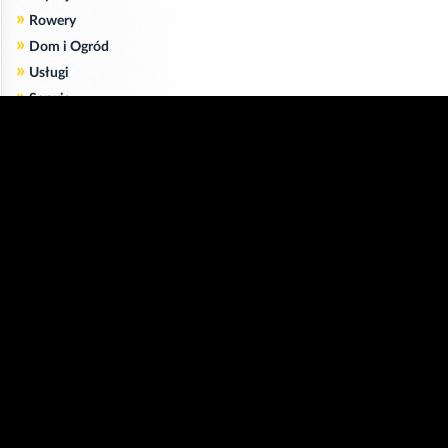
»
Rowery
»
Dom i Ogród
»
Usługi
»
Serwis
»
Pożyczki
Zgodnie z art. 173 ustawy Prawa Telekomunikacyjnego informujemy, że przeglądając tę
stronę wyrażasz zgodę
na zapisywanie na Twoim komputerze niezbędnych do jej poprawnego funkcjonowania
plików
cookie
.
Więcej informacji na temat plików cookie znajdziecie Państwo na stronie
polityka
prywatności
.
Kliknij tutaj, aby wyrazić zgodę i ukryć komunikat.
Copyright © 2006-2026
Strona główna 24opole.pl
by 24opole sp. z o.o.
www.hotele.24opole.pl
v4.30.7
2026-08-06 01:15
użytkownicy on-line: 3111
Panel Klienta
rekord on-line: 129224
Oferta Reklamowa
wyświetleń: 1673676295
Kontakt z redakcją
Polityka prywatności