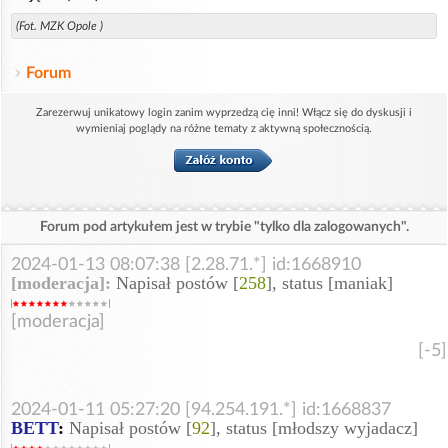
(Fot. MZK Opole )
Forum
Zarezerwuj unikatowy login zanim wyprzedzą cię inni! Włącz się do dyskusji i
wymieniaj poglądy na różne tematy z aktywną społecznością.
Forum pod artykułem jest w trybie "tylko dla zalogowanych".
2024-01-13 08:07:38 [2.28.71.*] id:1668910
[moderacja]:
Napisał postów [
258
], status [maniak]
[moderacja]
[-5]
2024-01-11 05:27:20 [94.254.191.*] id:1668837
BETT
:
Napisał postów [
92
], status [młodszy wyjadacz]