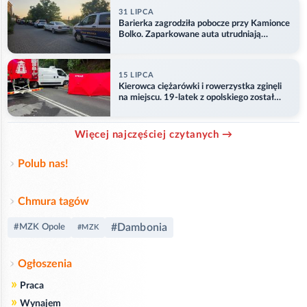
31 LIPCA
Barierka zagrodziła pobocze przy Kamionce
Bolko. Zaparkowane auta utrudniają
przejazd
15 LIPCA
Kierowca ciężarówki i rowerzystka zginęli
na miejscu. 19-latek z opolskiego został
ranny
Więcej najczęściej czytanych →
Polub nas!
Chmura tagów
#Dambonia
#MZK Opole
#MZK
Ogłoszenia
»
Praca
»
Wynajem