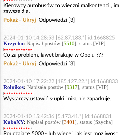
Kierowcy autobusów to wieczni malkontenci , im
zawsze źle.
Pokaż
-
Ukryj
Odpowiedzi [3]
2024-01-10 14:28:53 [62.87.183.*] id:1668825
Krzycho
:
Napisał postów [
5510
], status [VIP]
Co za problem, lawet brakuje w Opolu ???
Pokaż
-
Ukryj
Odpowiedzi [3]
2024-01-10 17:22:22 [185.127.22.*] id:1668833
Rolnikos
:
Napisała postów [
9317
], status [VIP]
Wystarczy ustawić słupki i nikt nie zaparkuje.
2024-01-10 15:42:36 [5.173.41.*] id:1668831
KubaXY
:
Napisał postów [
3401
], status [Szycha]
Pouczajace 5000,- lub wiecej, jak jest mozliwosc,