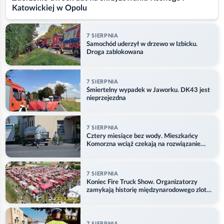
Katowickiej w Opolu
7 SIERPNIA
Samochód uderzył w drzewo w Izbicku.
Droga zablokowana
7 SIERPNIA
Śmiertelny wypadek w Jaworku. DK43 jest
nieprzejezdna
7 SIERPNIA
Cztery miesiące bez wody. Mieszkańcy
Komorzna wciąż czekają na rozwiązanie
problemu
7 SIERPNIA
Koniec Fire Truck Show. Organizatorzy
zamykają historię międzynarodowego zlotu
w Główczycach
7 SIERPNIA