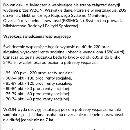
Do wniosku o świadczenie wspierające nie trzeba załączać decyzji
wydanej przez WZON. Wszystkie dane, które się w niej znajdują, ZUS
otrzyma z Elektronicznego Krajowego Systemu Monitoringu
Orzeczeń o Niepełnosprawności (EKSMOoN). System ten prowadzi
Ministerstwo Rodziny i Polityki Społecznej.
Wysokość świadczenia wspierającego
Świadczenie wspierające będzie wynosić od 40 do 220 proc.
aktualnej wysokości renty socjalnej (obecnie wynosi ona 1588,44 zł).
Oznacza to, że na początku będą to kwoty od ok. 635 zł do blisko
3495 zł, w zależności od poziomu potrzeby wsparcia:
- 95-100 pkt - 220 proc. renty socjalnej,
- 90-94 pkt - 180 proc. renty socjalnej,
- 85-89 pkt - 120 proc. renty socjalnej,
- 80-84 pkt - 80 proc. renty socjalnej,
- 75-79 pkt - 60 proc. renty socjalnej,
- 70-74 pkt - 40 proc. renty socjalnej.
WZON wyda decyzję ustalającą poziom potrzeby wsparcia na taki
sam okres, na jaki dana osoba ma orzeczenie o niepełnosprawności,
nie dłużej jednak niż na 7 lat.