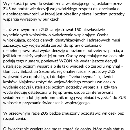
Wysokość i prawo do świadczenia wspierającego są ustalane przez
ZUS na podstawie decyzji wojewódzkiego zespołu ds. orzekania o
niepełnosprawności, w której jest określony okres i poziom potrzeby
wsparcia wyrażony w punktach.
- Już w nowym roku ZUS zarejestrował 150 niewłaściwie
wypełnionych wniosków o świadczenie wspierające. Osoba
wnioskująca, oprócz danych identyfikacyjnych i adresowych musi
zaznaczyć czy wojewódzki zespół do spraw orzekania o
niepełnosprawności wydał decyzję o poziomie potrzeby wsparcia, a
jeśli tak to należy wpisać jej numer. Osoby wypełniające wniosek nie
podają tego numeru, ponieważ WZON nie wydał jeszcze decyzji
ustalającej poziom wsparcia o ile taki wniosek do zespołu wpłynął -
tłumaczy Sebastian Szczurek, regionalny rzecznik prasowy ZUS
województwa opolskiego, i dodaje: - Trzeba trzymać się dwóch
kroków. Najpierw złożyć do wojewódzkiego zespołu wniosek o
wydanie decyzji ustalającej poziom potrzeby wsparcia, a gdy ten
wyda decyzję ostateczną w tej sprawie, osoba zainteresowana
świadczeniem lub jej pełnomocnik mogą wypełniać i wysyłać do ZUS
wniosek o przyznanie świadczenia wspierającego.
W przeciwnym razie ZUS będzie zmuszony pozostawić wniosek bez
rozpatrzenia.
O świadczenie wspierające mogą starać się osoby, które mają status