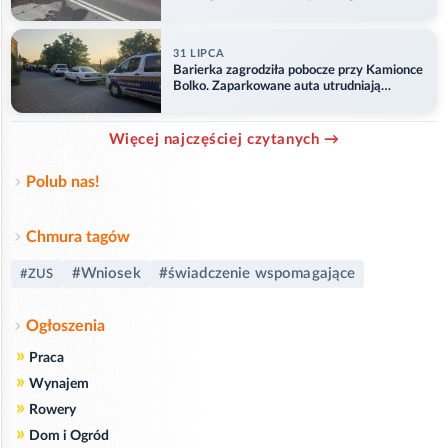
ranny
31 LIPCA
Barierka zagrodziła pobocze przy Kamionce
Bolko. Zaparkowane auta utrudniają
przejazd
Więcej najczęściej czytanych →
Polub nas!
Chmura tagów
#Wniosek
#świadczenie wspomagające
#ZUS
Ogłoszenia
»
Praca
»
Wynajem
»
Rowery
»
Dom i Ogród