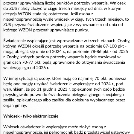
przyznał uprawniającą liczbę punktów potrzeby wsparcia. Wniosek
do ZUS należy złożyć w ciągu trzech miesięcy od dnia, w którym
decyzja WZON stała się ostateczna. Jeśli osoba z
niepełnosprawnością wyśle wniosek w ciągu tych trzech miesięcy, to
ZUS przyzna świadczenie wspierające z wyrównaniem od dnia od
którego WZON przyznał uprawniające punkty.
Świadczenie wspierające jest wprowadzane w trzech etapach. Osoby,
którym WZON określi potrzebę wsparcia na poziomie 87-100 pkt -
mogą ubiegać się o nie od 2024 r., na poziomie 78-86 pkt - od 2025
r. Osoby, których poziom potrzeby wsparcia będzie oscylował w
granicach 70-77 pkt, będą uprawnione do otrzymania świadczenia
wspierającego od 2026 r.
W innej sytuacji są osoby, które mają co najmniej 70 pkt, ponieważ
będą one mogły uzyskać świadczenie wspierające od 2024 r., pod
warunkiem, że po 31 grudnia 2023 r. opiekunom tych osób będzie
przysługiwało prawo do świadczenia pielęgnacyjnego, specjalnego
zasiłku opiekuńczego albo zasiłku dla opiekuna wypłacanego przez
organ gminy.
Wniosek - tylko elektronicznie
Wniosek oświadczenie wspierające może złożyć osobą z
niepełnosprawnością, jej pełnomocnik bądź przedstawiciel ustawowy