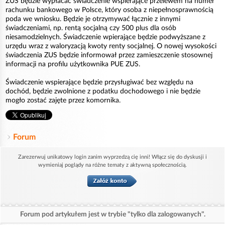
ZUS będzie wypłacać świadczenie wspierające przelewem na numer
rachunku bankowego w Polsce, który osoba z niepełnosprawnością
poda we wniosku. Będzie je otrzymywać łącznie z innymi
świadczeniami, np. rentą socjalną czy 500 plus dla osób
niesamodzielnych. Świadczenie wpierające będzie podwyższane z
urzędu wraz z waloryzacją kwoty renty socjalnej. O nowej wysokości
świadczenia ZUS będzie informował przez zamieszczenie stosownej
informacji na profilu użytkownika PUE ZUS.
Świadczenie wspierające będzie przysługiwać bez względu na
dochód, będzie zwolnione z podatku dochodowego i nie będzie
mogło zostać zajęte przez komornika.
Forum
Zarezerwuj unikatowy login zanim wyprzedzą cię inni! Włącz się do dyskusji i
wymieniaj poglądy na różne tematy z aktywną społecznością.
Forum pod artykułem jest w trybie "tylko dla zalogowanych".