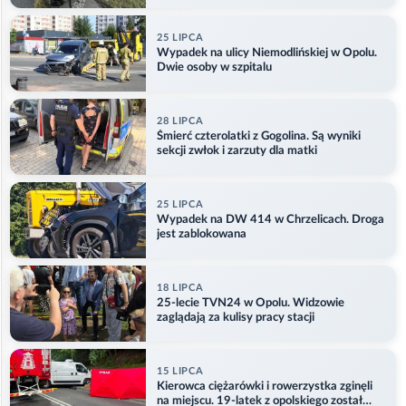
25 LIPCA
Wypadek na ulicy Niemodlińskiej w Opolu.
Dwie osoby w szpitalu
28 LIPCA
Śmierć czterolatki z Gogolina. Są wyniki
sekcji zwłok i zarzuty dla matki
25 LIPCA
Wypadek na DW 414 w Chrzelicach. Droga
jest zablokowana
18 LIPCA
25-lecie TVN24 w Opolu. Widzowie
zaglądają za kulisy pracy stacji
15 LIPCA
Kierowca ciężarówki i rowerzystka zginęli
na miejscu. 19-latek z opolskiego został