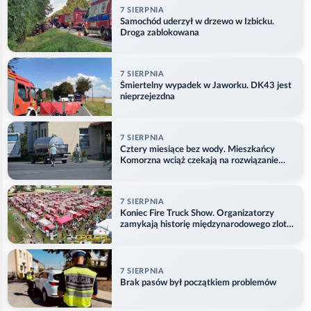
7 SIERPNIA
Samochód uderzył w drzewo w Izbicku.
Droga zablokowana
7 SIERPNIA
Śmiertelny wypadek w Jaworku. DK43 jest
nieprzejezdna
7 SIERPNIA
Cztery miesiące bez wody. Mieszkańcy
Komorzna wciąż czekają na rozwiązanie
problemu
7 SIERPNIA
Koniec Fire Truck Show. Organizatorzy
zamykają historię międzynarodowego zlotu
w Główczycach
7 SIERPNIA
Brak pasów był początkiem problemów