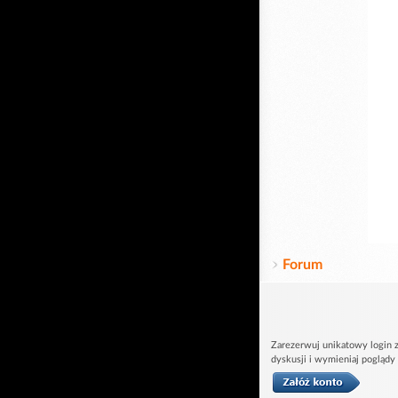
Forum
Zarezerwuj unikatowy login z
dyskusji i wymieniaj poglądy