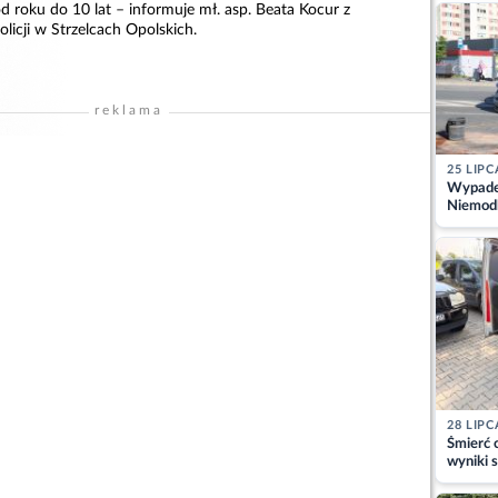
kajdank
 roku do 10 lat – informuje mł. asp. Beata Kocur z
icji w Strzelcach Opolskich.
reklama
25 LIPC
Wypadek
Niemodl
osoby w
28 LIPC
Śmierć c
wyniki s
matki