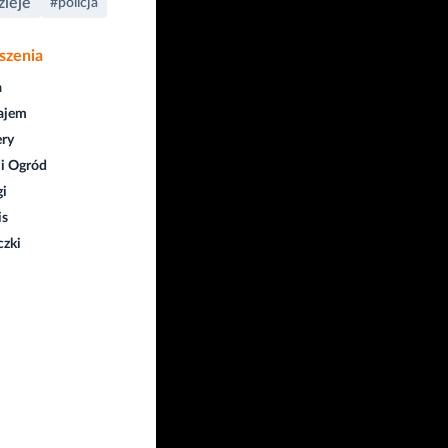
zieje
#policja
szenia
a
ajem
ry
i Ogród
gi
is
czki