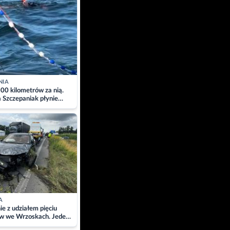
NIA
00 kilometrów za nią.
a Szczepaniak płynie
łtyk dla Piotra.
zacja
A
ie z udziałem pięciu
w we Wrzoskach. Jeden
wców zabrany w