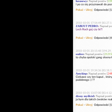
luxusowy
:
Napisał postów [
22
I po co się przyznawali do po
Pokaż
-
Ukryj
Odpowiedzi [1
2010-10-01 17:54:49 [83.27.1
ZABIJUT PEDRO
:
Napisał po
Lech Roch gej czy bi?!
Pokaż
-
Ukryj
Odpowiedzi [4
2010-10-01 20:15:48 [194.29.
ombre
:
Napisał postów [
21215
to chyba opolski gang olsena 
2010-10-01 19:34:36 [83.18.1
Antykiep
:
Napisał postów [
24
Ciekawe czy ten kapuś , który
podobnego :) ??
2010-10-01 13:07:00 [83.4.12.
dżony myśliciel
:
Napisał postó
ja bym dla takich ćwoków rea
Pokaż
-
Ukryj
Odpowiedzi [1