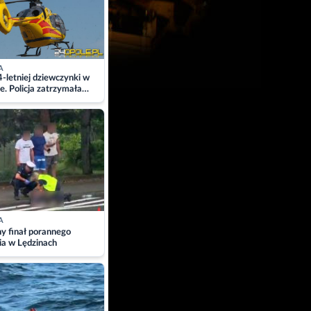
A
4-letniej dziewczynki w
e. Policja zatrzymała
A
ny finał porannego
ia w Lędzinach