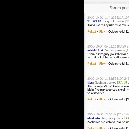
Forum pod 
2010-10-01 11:41:33 [217.197
TUBYLEC
:
Napisał postów [
3
Amba Fatima tysiak miał być a 
Pokaż
-
Ukryj
Odpowiedzi [2
2010-10-04 06:52:16 [83.29.9
misiek0014
:
Napisał postów [
8
U mnie z reguły jak zabraknie 
tez takie kable do podłaczeni
Pokaż
-
Ukryj
Odpowiedzi [1
2010-10-01 11:52:53 [109.243
tiku
:
Napisała postów [
37308
]
Ale palanty!Widać takie zdro
kiciu.Przeczytałam,że grozi i
to wszystko.
Pokaż
-
Ukryj
Odpowiedzi [3
2010-10-01 13:40:37 [212.183
olenka4u
:
Napisała postów [
43
Zachciało sie chłopakom po no
Pokaż
-
Ukryj
Odpowiedzi [1