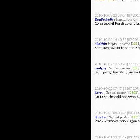
2010-10-03 23:59:04 [87.206.
DonPedro69
:
Napisał postów [
Co za tępaki! Poszli zgłosić kr
2010-10-02 14:40:52 [87.207.
allah90
:
Napisał postów [
220
]
Stare kablowniki hehe teraz b
2010-10-02 13:50:28 [77.112.
coolguy
:
Napisał postów [
305
]
co za pomysłowość gdzie sie t
2010-10-02 07:47:33 [87.207.
harry
:
Napisał postów [
2392
]
No to se chłopaki podzwonią....
2010-10-02 00:03:36 [83.30.1
dj bobo
:
Napisał postów [
667
]
Praca w fabryce przy ciągnięc
2010-10-01 22:34:47 [83.22.9