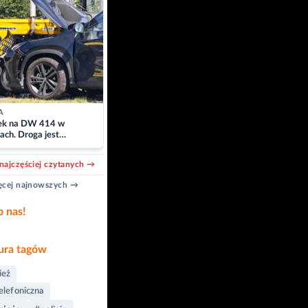
A
k na DW 414 w
ach. Droga jest
owana
najczęściej czytanych →
cej najnowszych →
b nas!
ra tagów
ież
telefoniczna