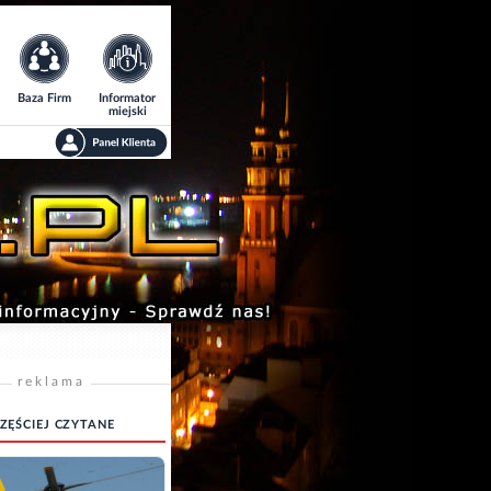
Baza Firm
Informator
miejski
reklama
ZĘŚCIEJ CZYTANE