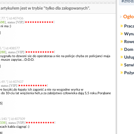
#złod
artykułem jest w trybie "tylko dla zalogowanych".
Ogło
.77.*] id:407436
598
], status [VIP]
»
Prac
ni ma :)
»
]
Wyn
»
Rowe
»
5.*] id:408577
Dom 
288
], status [VIP]
»
sygnału to dzwoni sie do operatoraa a nie na policje chyba ze policjanci maja
Usłu
a musze zapytac..:D:D:D.
»
Serw
]
»
Poży
.49.*] id:407437
, status [VIP]
we byczki,do łopaty ich zagonić a nie na wygodne wyrka w
m do 10-ciu lat więzienia heh,a za zabójstwo człowieka dają 5,5 roku.Porąbane
5]
.140.*] id:407509
339
], status [VIP]
cach kabla ciągnąć :)
8]