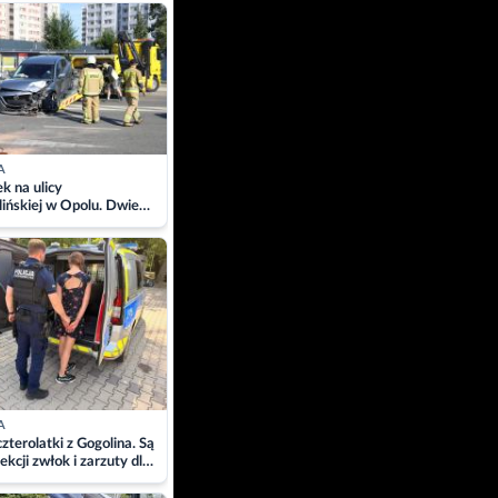
ach
A
 na ulicy
ińskiej w Opolu. Dwie
 szpitalu
A
zterolatki z Gogolina. Są
ekcji zwłok i zarzuty dla