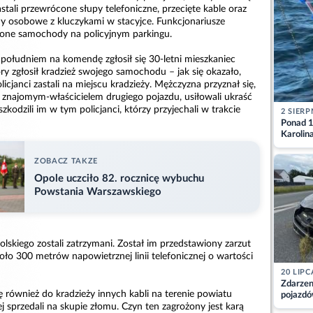
astali przewrócone słupy telefoniczne, przecięte kable oraz
 osobowe z kluczykami w stacyjce. Funkcjonariusze
ione samochody na policyjnym parkingu.
południem na komendę zgłosił się 30-letni mieszkaniec
ry zgłosił kradzież swojego samochodu – jak się okazało,
licjanci zastali na miejscu kradzieży. Mężczyzna przyznał się,
m znajomym-właścicielem drugiego pojazdu, usiłowali ukraść
szkodzili im w tym policjanci, którzy przyjechali w trakcie
2 SIERP
Ponad 1
Karolin
przez Ba
Aktuali
ZOBACZ TAKZE
Opole uczciło 82. rocznicę wybuchu
Powstania Warszawskiego
skiego zostali zatrzymani. Został im przedstawiony zarzut
oło 300 metrów napowietrznej linii telefonicznej o wartości
20 LIPC
Zdarzen
ię również do kradzieży innych kabli na terenie powiatu
pojazdó
ej sprzedali na skupie złomu. Czyn ten zagrożony jest karą
z kiero