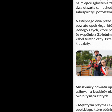
na miejsce zgłoszenia z
dwa otwarte samochody
zabezpieczyli pozostaw
Następnego dnia przed 
powiatu opolskiego, któ
jednego z tych, które po
że wspólnie z 31-letni
kabel telefoniczny. Prze
kradzieży.
Mieszkańcy powiatu opol
usiłowania kradzieży ok
około tysiąca złotych.
- Mężczyźni przyznali s
opolskiego, które późni