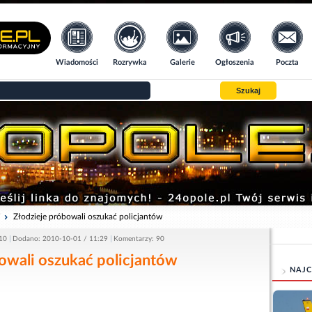
Wiadomości
Rozrywka
Galerie
Ogłoszenia
Poczta
Szukaj
i
Złodzieje próbowali oszukać policjantów
10
Dodano: 2010-10-01 / 11:29
Komentarzy: 90
owali oszukać policjantów
NAJC