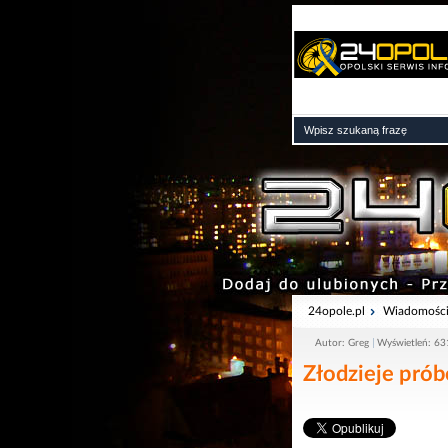
24opole.pl
Wiadomośc
Autor: Greg
Wyświetleń: 63
Złodzieje prób