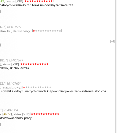
643
], status [VIP]
zostałych kradzieży??? Teraz im dowalą za tamte też..
]
16.*] id:407597
stów [
5
], status [nowy]
[-4]
]
181.*] id:407677
], status [VIP]
klawo jak chollerrraa
22.*] id:407654
8
], status [nowy]
 strzelił z odbytu na tych dwóch kiepów miał jakieś zatwardzenie albo coś
*] id:407504
w [
4672
], status [VIP]
ktywował obozy pracy...
]