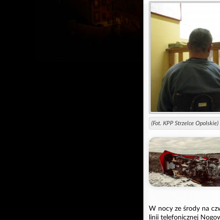
(Fot. KPP Strzelce Opolskie)
W nocy ze środy na czwa
linii telefonicznej Nogo