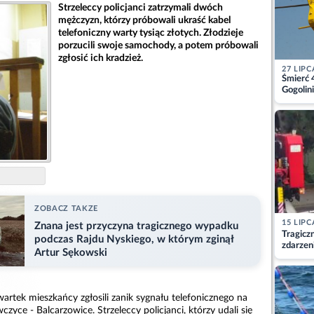
Strzeleccy policjanci zatrzymali dwóch
mężczyzn, którzy próbowali ukraść kabel
telefoniczny warty tysiąc złotych. Złodzieje
porzucili swoje samochody, a potem próbowali
zgłosić ich kradzież.
27 LIPC
Śmierć 
Gogolini
matkę
ZOBACZ TAKZE
15 LIPC
Znana jest przyczyna tragicznego wypadku
Tragicz
podczas Rajdu Nyskiego, w którym zginął
zdarzen
Artur Sękowski
rtek mieszkańcy zgłosili zanik sygnału telefonicznego na
wczyce - Balcarzowice. Strzeleccy policjanci, którzy udali się