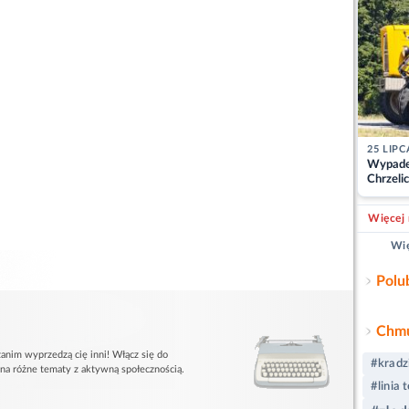
25 LIPC
Wypade
Chrzelic
zablok
Więcej 
Wię
Polu
Chmu
anim wyprzedzą cię inni! Włącz się do
#kradz
 na różne tematy z aktywną społecznością.
#linia 