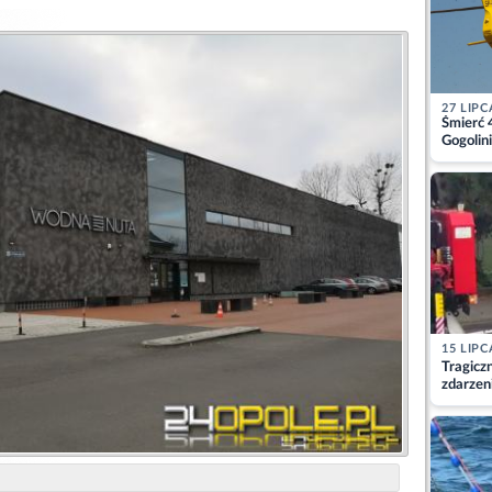
27 LIPC
Śmierć 
Gogolini
matkę
15 LIPC
Tragicz
zdarzen