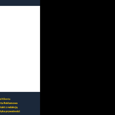
l Klienta
rta Reklamowa
takt z redakcją
ityka prywatności