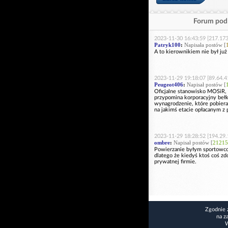
Forum pod 
2023-11-30 16:43:59 [217.173
Patryk100
:
Napisała postów [
A to kierownikiem nie był ju
2023-11-29 19:18:07 [89.64.4
Peugeot406
:
Napisał postów [
Oficjalne stanowisko MOSiR, 
przypomina korporacyjny bełko
wynagrodzenie, które pobierał
na jakimś etacie opłacanym z 
2023-11-29 18:28:52 [194.29.
ombre
:
Napisał postów [
21215
Powierzanie byłym sportowco
dlatego że kiedyś ktoś coś zdo
prywatnej firmie.
Zgodnie 
na z
W