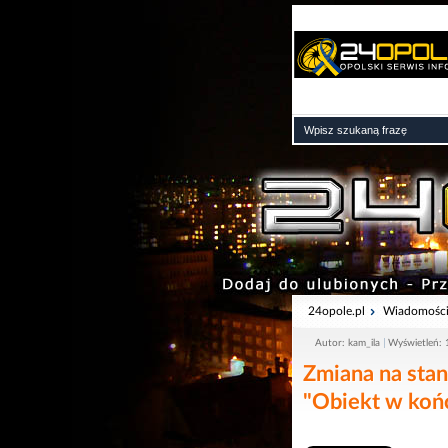
24opole.pl
Wiadomośc
Autor: kam_ila
Wyświetleń:
Zmiana na sta
"Obiekt w końc