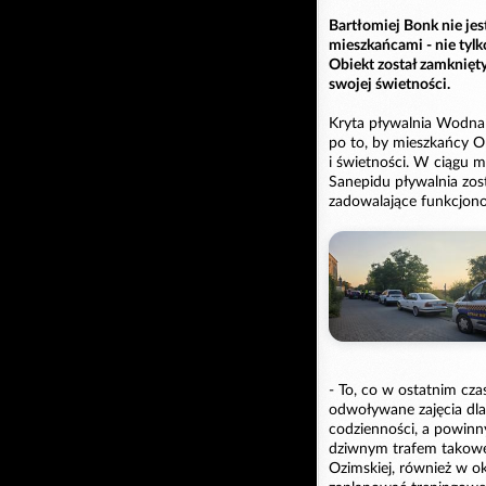
Bartłomiej Bonk nie jes
mieszkańcami - nie tylk
Obiekt został zamknięt
swojej świetności.
Kryta pływalnia Wodna 
po to, by mieszkańcy Op
i świetności. W ciągu 
Sanepidu pływalnia zos
zadowalające funkcjono
- To, co w ostatnim cza
odwoływane zajęcia dla
codzienności, a powinny
dziwnym trafem takowe 
Ozimskiej, również w ok