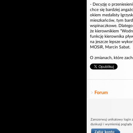
- Decyzję o przeniesie
chce się bardziej angaż
okiem medalisty Igrzys
mieszkańców, tym bardzie
wspinaczkowe. Dlatego 
że kierownikiem "Wodne
funkcję kierownika pły
na jeszcze lepsze wykor
MOSiR, Marcin Sabat.
O zmianach, które zach
Forum
Zarezerwuj unikatowy login z
dyskusji i wymieniaj poglądy