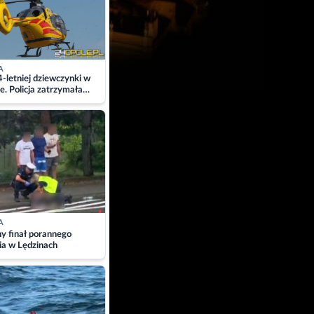
A
4-letniej dziewczynki w
e. Policja zatrzymała
A
ny finał porannego
ia w Lędzinach