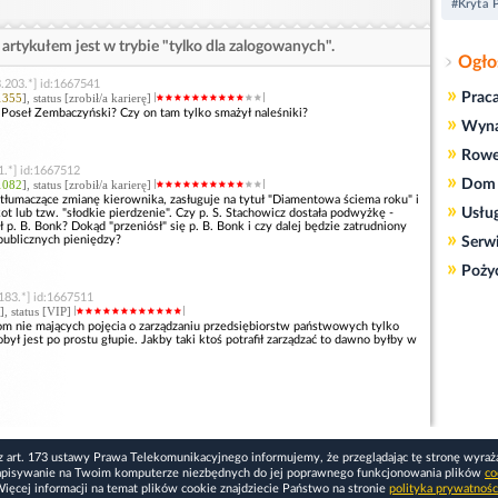
#Kryta 
artykułem jest w trybie "tylko dla zalogowanych".
Ogło
.203.*] id:1667541
»
Prac
1355
], status [zrobił/a karierę]
ż Poseł Zembaczyński? Czy on tam tylko smażył naleśniki?
»
Wyn
»
Rowe
1.*] id:1667512
»
Dom 
1082
], status [zrobił/a karierę]
tłumaczące zmianę kierownika, zasługuje na tytuł "Diamentowa ściema roku" i
»
Usłu
t lub tzw. "słodkie pierdzenie". Czy p. S. Stachowicz dostała podwyżkę -
 p. B. Bonk? Dokąd "przeniósł" się p. B. Bonk i czy dalej będzie zatrudniony
»
publicznych pieniędzy?
Serw
»
Poży
183.*] id:1667511
], status [VIP]
m nie mających pojęcia o zarządzaniu przedsiębiorstw państwowych tylko
był jest po prostu głupie. Jakby taki ktoś potrafił zarządzać to dawno byłby w
z art. 173 ustawy Prawa Telekomunikacyjnego informujemy, że przeglądając tę stronę wyraż
apisywanie na Twoim komputerze niezbędnych do jej poprawnego funkcjonowania plików
co
ięcej informacji na temat plików cookie znajdziecie Państwo na stronie
polityka prywatnośc