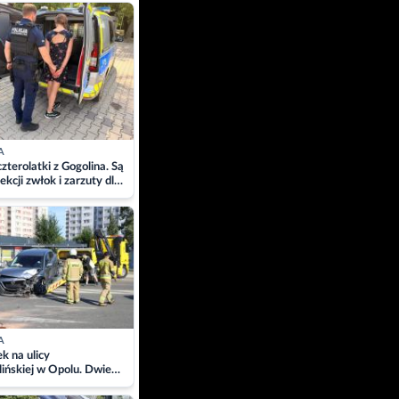
ach
A
zterolatki z Gogolina. Są
ekcji zwłok i zarzuty dla
A
 na ulicy
ińskiej w Opolu. Dwie
 szpitalu