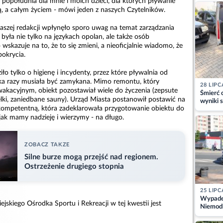
popołudnia dla mnie i moich dzieci, dla których pływanie
kajdank
wą, a całym życiem - mówi jeden z naszych Czytelników.
aszej redakcji wpłynęło sporo uwag na temat zarządzania
yła nie tylko na językach opolan, ale także osób
wskazuje na to, że to się zmieni, a nieoficjalnie wiadomo, że
pokrycia.
ło tylko o higienę i incydenty, przez które pływalnia od
lka razy musiała być zamykana. Mimo remontu, który
28 LIPC
wakacyjnym, obiekt pozostawiał wiele do życzenia (zepsute
Śmierć c
elki, zaniedbane sauny). Urząd Miasta postanowił postawić na
wyniki s
kompetentną, która zadeklarowała przygotowanie obiektu do
matki
ak mamy nadzieję i wierzymy - na długo.
ZOBACZ TAKZE
Silne burze mogą przejść nad regionem.
Ostrzeżenie drugiego stopnia
25 LIPC
Wypadek
ejskiego Ośrodka Sportu i Rekreacji w tej kwestii jest
Niemodl
osoby w