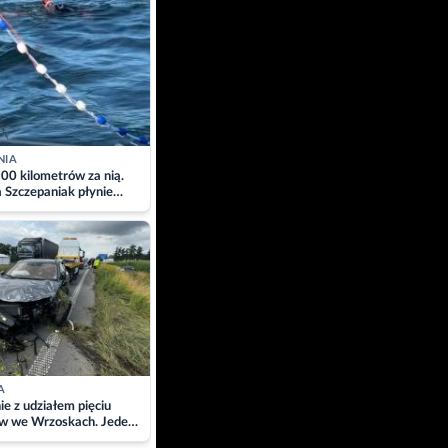
NIA
00 kilometrów za nią.
a Szczepaniak płynie
łtyk dla Piotra.
zacja
A
ie z udziałem pięciu
w we Wrzoskach. Jeden
wców zabrany w