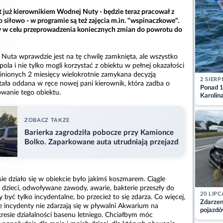
t już kierownikiem Wodnej Nuty - będzie teraz pracował z
o siłowo - w programie są też zajęcia m.in. "wspinaczkowe".
y w celu przeprowadzenia koniecznych zmian do powrotu do
Nuta wprawdzie jest na tę chwilę zamknięta, ale wszystko
ola i nie tylko mogli korzystać z obiektu w pełnej okazałości
minionych 2 miesięcy wielokrotnie zamykana decyzją
2 SIERP
tała oddana w ręce nowej pani kierownik, która zadba o
Ponad 1
wanie tego obiektu.
Karolin
przez Ba
Aktuali
ZOBACZ TAKZE
Barierka zagrodziła pobocze przy Kamionce
Bolko. Zaparkowane auta utrudniają przejazd
sie działo się w obiekcie było jakimś koszmarem. Ciągle
 dzieci, odwoływane zawody, awarie, bakterie przeszły do
20 LIPC
 być tylko incydentalne, bo przecież to się zdarza. Co więcej,
Zdarzen
incydenty nie zdarzają się w pływalni Akwarium na
pojazdó
resie działalności basenu letniego. Chciałbym móc
z kiero