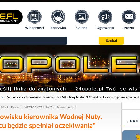
Wiadomości
Rozrywka
Galerie
Ogłoszenia
Poczta
Szukaj
i
Zmiana na stanowisku kierownika Wodnej Nuty. "Obiekt w końcu będzie spełniał
 10174
Dodano: 2023-11-29 / 16:23
Komentarzy: 3
nowisku kierownika Wodnej Nuty.
NAJC
u będzie spełniał oczekiwania"