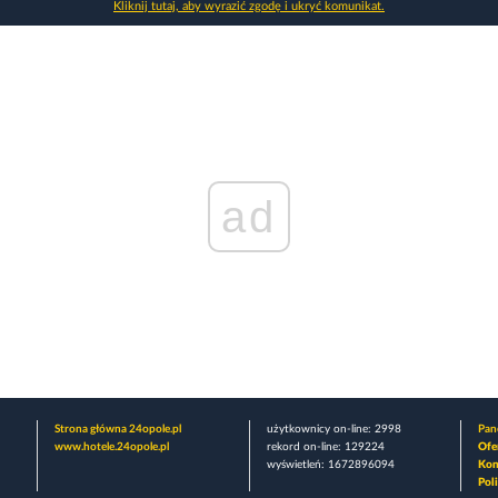
Kliknij tutaj, aby wyrazić zgodę i ukryć komunikat.
ad
Strona główna 24opole.pl
użytkownicy on-line: 2998
Pane
www.hotele.24opole.pl
rekord on-line: 129224
Ofe
wyświetleń: 1672896094
Kon
Pol