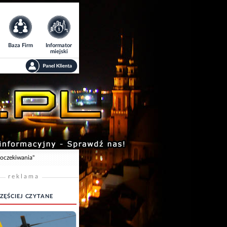
Baza Firm
Informator
miejski
 oczekiwania"
reklama
ZĘŚCIEJ CZYTANE