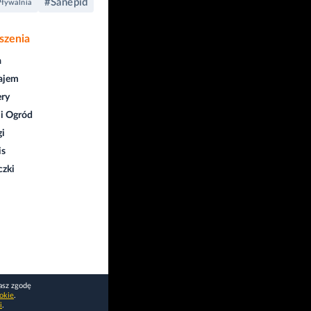
#Sanepid
Pływalnia
szenia
a
ajem
ry
i Ogród
gi
is
czki
asz zgodę
okie
.
i
.