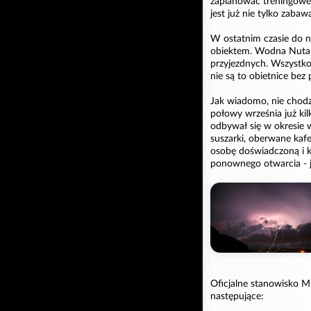
zaplanować treningowe 
jest już nie tylko zaba
W ostatnim czasie do n
obiektem. Wodna Nuta b
przyjezdnych. Wszystko 
nie są to obietnice bez 
Jak wiadomo, nie chodzi
połowy września już ki
odbywał się w okresie 
suszarki, oberwane kaf
osobę doświadczoną i 
ponownego otwarcia - j
Oficjalne stanowisko Mi
następujące: