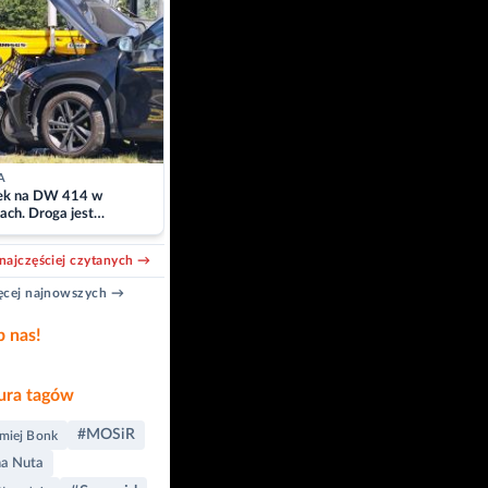
A
k na DW 414 w
ach. Droga jest
owana
najczęściej czytanych →
cej najnowszych →
b nas!
ra tagów
#MOSiR
miej Bonk
a Nuta