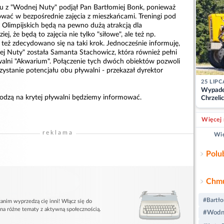
niu z "Wodnej Nuty" podjął Pan Bartłomiej Bonk, ponieważ
ować w bezpośrednie zajęcia z mieszkańcami. Treningi pod
k Olimpijskich będą na pewno dużą atrakcją dla
j, że będą to zajęcia nie tylko "siłowe", ale też np.
też zdecydowano się na taki krok. Jednocześnie informuję,
j Nuty" została Samanta Stachowicz, która również pełni
walni "Akwarium". Połączenie tych dwóch obiektów pozwoli
zystanie potencjału obu pływalni - przekazał dyrektor
25 LIPC
Wypade
odzą na krytej pływalni będziemy informować.
Chrzelic
zablok
Więcej 
reklama
Wię
Polu
Chmu
#Bartło
anim wyprzedzą cię inni! Włącz się do
 na różne tematy z aktywną społecznością.
#Wodn