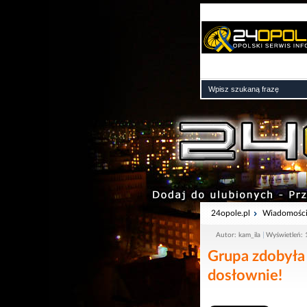
24opole.pl
Wiadomośc
Autor: kam_ila
Wyświetleń:
Grupa zdobyła 
dosłownie!