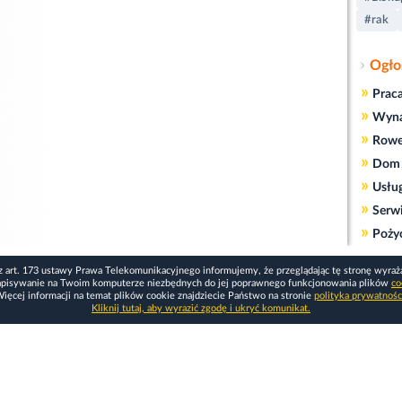
#rak
Ogło
»
Prac
»
Wyn
»
Rowe
»
Dom 
»
Usłu
»
Serw
»
Poży
z art. 173 ustawy Prawa Telekomunikacyjnego informujemy, że przeglądając tę stronę wyraż
apisywanie na Twoim komputerze niezbędnych do jej poprawnego funkcjonowania plików
co
ięcej informacji na temat plików cookie znajdziecie Państwo na stronie
polityka prywatnośc
Kliknij tutaj, aby wyrazić zgodę i ukryć komunikat.