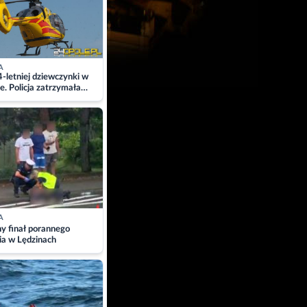
A
4-letniej dziewczynki w
e. Policja zatrzymała
A
ny finał porannego
ia w Lędzinach