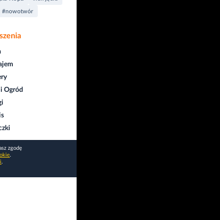
#nowotwór
szenia
a
ajem
ry
i Ogród
gi
is
czki
asz zgodę
okie
.
i
.