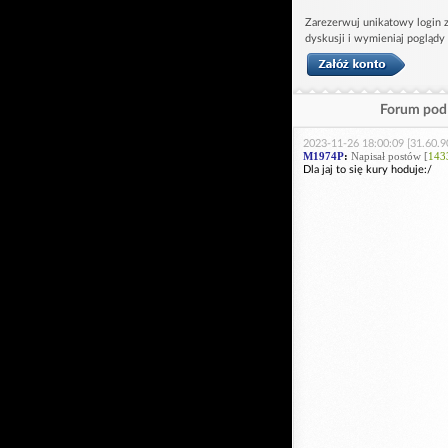
Zarezerwuj unikatowy login z
dyskusji i wymieniaj poglądy
Forum pod 
2023-11-26 18:00:09 [31.60.9
M1974P
:
Napisał postów [
143
Dla jaj to się kury hoduje:/