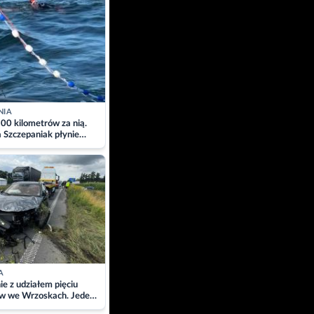
NIA
00 kilometrów za nią.
a Szczepaniak płynie
łtyk dla Piotra.
zacja
A
ie z udziałem pięciu
w we Wrzoskach. Jeden
wców zabrany w