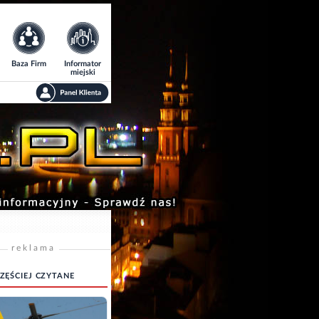
Baza Firm
Informator
miejski
reklama
ZĘŚCIEJ CZYTANE