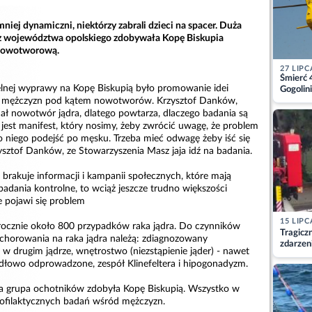
mniej dynamiczni, niektórzy zabrali dzieci na spacer. Duża
z województwa opolskiego zdobywała Kopę Biskupia
 nowotworową.
27 LIPC
Śmierć 
lnej wyprawy na Kopę Biskupią było promowanie idei
Gogolini
matkę
ń mężczyzn pod kątem nowotworów. Krzysztof Danków,
nał nowotwór jądra, dlatego powtarza, dlaczego badania są
o jest manifest, który nosimy, żeby zwrócić uwagę, że problem
o niego podejść po męsku. Trzeba mieć odwagę żeby iść się
ysztof Danków, ze Stowarzyszenia Masz jaja idź na badania.
e brakuje informacji i kampanii społecznych, które mają
dania kontrolne, to wciąż jeszcze trudno większości
e pojawi się problem
15 LIPC
rocznie około 800 przypadków raka jądra. Do czynników
Tragicz
chorowania na raka jądra należą: zdiagnozowany
zdarzen
w drugim jądrze, wnętrostwo (niezstąpienie jąder) - nawet
widłowo odprowadzone, zespół Klinefeltera i hipogonadyzm.
da grupa ochotników zdobyła Kopę Biskupią. Wszystko w
filaktycznych badań wśród mężczyzn.