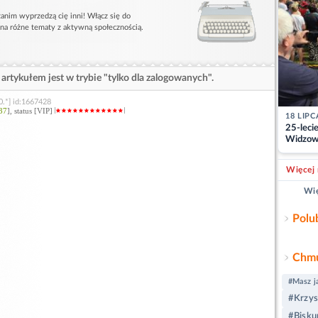
anim wyprzedzą cię inni! Włącz się do
 na różne tematy z aktywną społecznością.
artykułem jest w trybie "tylko dla zalogowanych".
0.*] id:1667428
37
], status [VIP]
18 LIPC
25-leci
Widzowi
pracy st
Więcej 
Wię
Polu
Chmu
#Masz ja
#Krzys
#Bisku