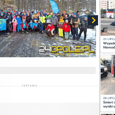
kajdank
25 LIPC
Wypadek
Niemodl
osoby w
reklama
28 LIPC
Śmierć c
wyniki s
matki