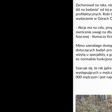
Zachorował na raka, nie
idź na badania" od te
profilaktycznych. Robi 
wydarzenie w Górach 
- Akcja ma na celu, pr
zwrócenie uwagi na db
fizycznej - tłumaczy Kr
Mimo szerokiego dostęp
dotyczących badań profi
wizytą u specjalisty, a 
im normalnie funkcjon
Szacuje się, że rak ją
występujących u mężczy
000 mężczyzn i jest naj