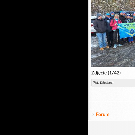
Zdjęcie (1/42)
(Fot. Dżacheć)
Forum