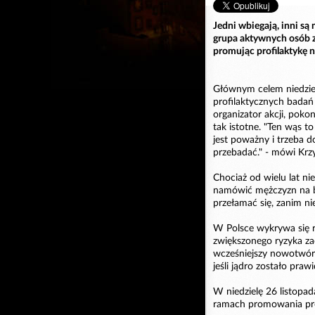
Jedni wbiegają, inni są 
grupa aktywnych osób 
promując profilaktykę
Głównym celem niedzie
profilaktycznych bada
organizator akcji, poko
tak istotne. "Ten wąs t
jest poważny i trzeba d
przebadać." - mówi Krz
Chociaż od wielu lat ni
namówić mężczyzn na ba
przełamać się, zanim ni
W Polsce wykrywa się 
zwiększonego ryzyka za
wcześniejszy nowotwór 
jeśli jądro zostało pra
W niedzielę 26 listopa
ramach promowania pro