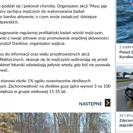
 poddał się i pokonał chorobę. Organizator akcji "Masz jaja
j pory zachęca mężczyzn do wykonywania badań
to bardzo aktywnie, o czym może świadczyć dzisiejsze
Opawskich.
opagowanie regularnej profilaktyki badań wśród mężczyzn,
anie o swoje zdrowie oraz promowanie wspólnej aktywności
zysztof Danków, organizator wyjścia.
2 SIERP
Ponad 1
u do informacji oraz wielu prozdrowotnych akcji
Karolin
laktycznych, okazuje się że mężczyźni wzbraniają się przed
przez Ba
gabinet lekarski odwiedzają jedynie wtedy, gdy ból nie pozwala
Aktuali
ować.
dra stanowi około 1% ogółu nowotworów złośliwych
zn. Zachorowalność na złośliwe guzy jądra wynosi 3 na 100
większa w grupie wiekowej 15-35 lat.
NASTĘPNE
20 LIPC
Zdarzen
pojazdó
z kiero