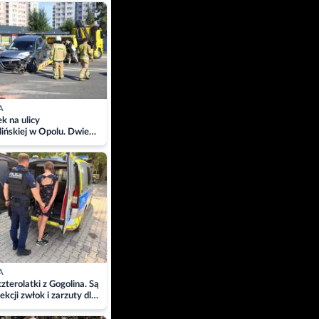
ach
A
 na ulicy
ińskiej w Opolu. Dwie
 szpitalu
A
zterolatki z Gogolina. Są
ekcji zwłok i zarzuty dla