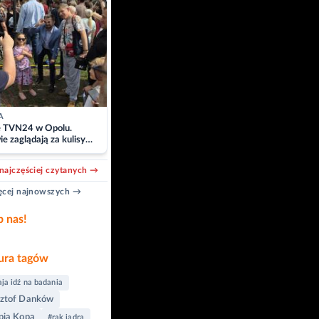
A
e TVN24 w Opolu.
e zaglądają za kulisy
acji
najczęściej czytanych →
cej najnowszych →
b nas!
ra tagów
ja idź na badania
ztof Danków
pia Kopa
#rak jądra