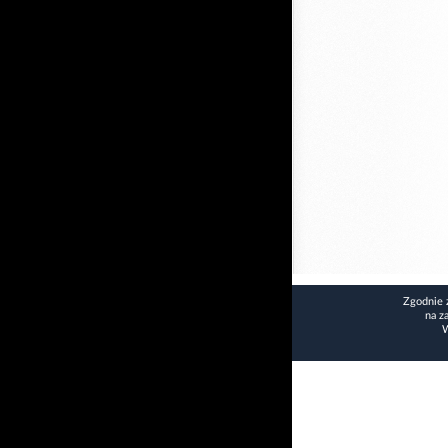
Zgodnie 
na z
W