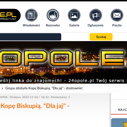
Wiadomości
Rozrywka
Galerie
Ogłoszenia
Poczta
Szukaj
i
Grupa zdobyła Kopę Biskupią. "Dla jaj" - dosłownie!
 10926
Dodano: 2023-11-26 / 16:12
Komentarzy: 1
Kopę Biskupią. "Dla jaj" -
NAJC