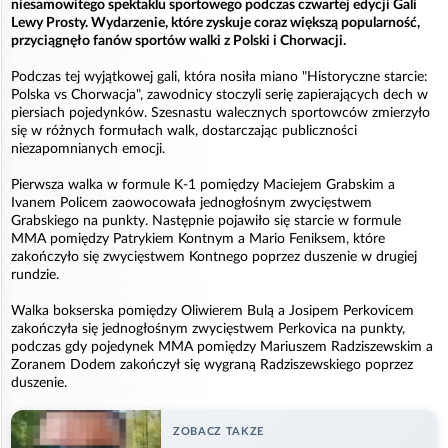
niesamowitego spektaklu sportowego podczas czwartej edycji Gali
Lewy Prosty. Wydarzenie, które zyskuje coraz większą popularność,
przyciągnęło fanów sportów walki z Polski i Chorwacji.
Podczas tej wyjątkowej gali, która nosiła miano "Historyczne starcie:
Polska vs Chorwacja", zawodnicy stoczyli serię zapierających dech w
piersiach pojedynków. Szesnastu walecznych sportowców zmierzyło
się w różnych formułach walk, dostarczając publiczności
niezapomnianych emocji.
Pierwsza walka w formule K-1 pomiędzy Maciejem Grabskim a
Ivanem Policem zaowocowała jednogłośnym zwycięstwem
Grabskiego na punkty. Następnie pojawiło się starcie w formule
MMA pomiędzy Patrykiem Kontnym a Mario Feniksem, które
zakończyło się zwycięstwem Kontnego poprzez duszenie w drugiej
rundzie.
Walka bokserska pomiędzy Oliwierem Bulą a Josipem Perkovicem
zakończyła się jednogłośnym zwycięstwem Perkovica na punkty,
podczas gdy pojedynek MMA pomiędzy Mariuszem Radziszewskim a
Zoranem Dodem zakończył się wygraną Radziszewskiego poprzez
duszenie.
ZOBACZ TAKZE