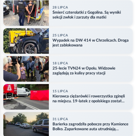
28 LIPCA
Śmierć czterolatki z Gogolina. Są wyniki
sekcji zwłok i zarzuty dla matki
25 LIPCA
Wypadek na DW 414 w Chrzelicach. Droga
jest zablokowana
18 LIPCA
25-lecie TVN24 w Opolu. Widzowie
zaglądają za kulisy pracy stacji
15 LIPCA
Kierowca ciężarówki i rowerzystka zginęli
na miejscu. 19-latek z opolskiego został
ranny
31 LIPCA
Barierka zagrodziła pobocze przy Kamionce
Bolko. Zaparkowane auta utrudniają
przejazd