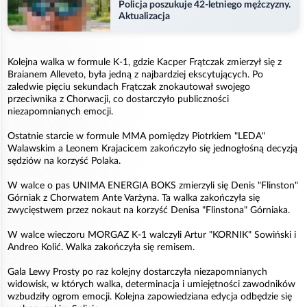
Policja poszukuje 42-letniego mężczyzny.
Aktualizacja
Kolejna walka w formule K-1, gdzie Kacper Frątczak zmierzył się z
Braianem Alleveto, była jedną z najbardziej ekscytujących. Po
zaledwie pięciu sekundach Frątczak znokautował swojego
przeciwnika z Chorwacji, co dostarczyło publiczności
niezapomnianych emocji.
Ostatnie starcie w formule MMA pomiędzy Piotrkiem "LEDA"
Walawskim a Leonem Krajacicem zakończyło się jednogłośną decyzją
sędziów na korzyść Polaka.
W walce o pas UNIMA ENERGIA BOKS zmierzyli się Denis "Flinston"
Górniak z Chorwatem Ante Varżyna. Ta walka zakończyła się
zwycięstwem przez nokaut na korzyść Denisa "Flinstona" Górniaka.
W walce wieczoru MORGAZ K-1 walczyli Artur "KORNIK" Sowiński i
Andreo Kolić. Walka zakończyła się remisem.
Gala Lewy Prosty po raz kolejny dostarczyła niezapomnianych
widowisk, w których walka, determinacja i umiejętności zawodników
wzbudziły ogrom emocji. Kolejna zapowiedziana edycja odbędzie się