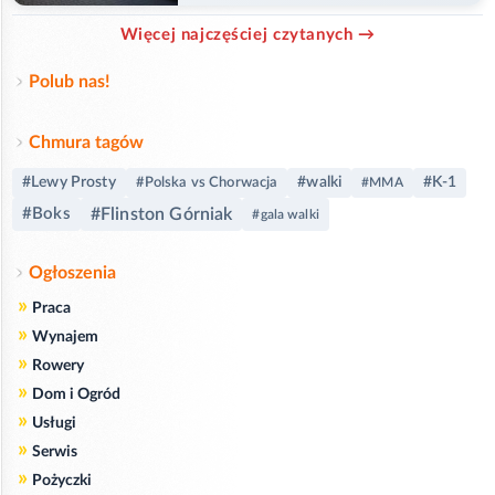
Więcej najczęściej czytanych →
Polub nas!
Chmura tagów
#Lewy Prosty
#walki
#K-1
#Polska vs Chorwacja
#MMA
#Boks
#Flinston Górniak
#gala walki
Ogłoszenia
»
Praca
»
Wynajem
»
Rowery
»
Dom i Ogród
»
Usługi
»
Serwis
»
Pożyczki