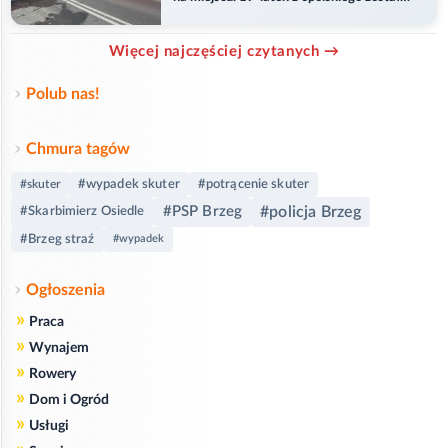
ranny
Więcej najczęściej czytanych →
Polub nas!
Chmura tagów
#wypadek skuter
#potrącenie skuter
#skuter
#PSP Brzeg
#policja Brzeg
#Skarbimierz Osiedle
#Brzeg straź
#wypadek
Ogłoszenia
»
Praca
»
Wynajem
»
Rowery
»
Dom i Ogród
»
Usługi