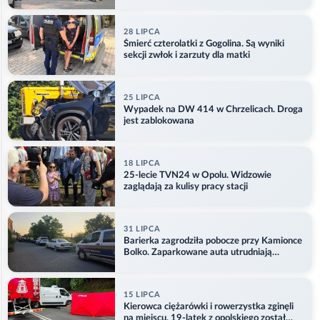
28 LIPCA
Śmierć czterolatki z Gogolina. Są wyniki
sekcji zwłok i zarzuty dla matki
25 LIPCA
Wypadek na DW 414 w Chrzelicach. Droga
jest zablokowana
18 LIPCA
25-lecie TVN24 w Opolu. Widzowie
zaglądają za kulisy pracy stacji
31 LIPCA
Barierka zagrodziła pobocze przy Kamionce
Bolko. Zaparkowane auta utrudniają
przejazd
15 LIPCA
Kierowca ciężarówki i rowerzystka zginęli
na miejscu. 19-latek z opolskiego został