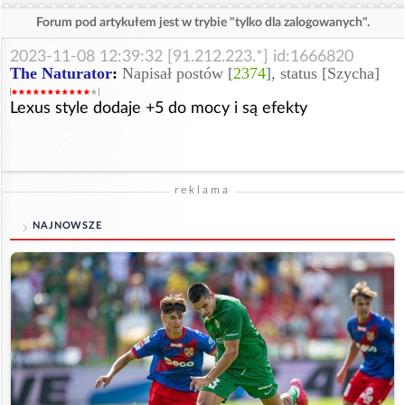
Forum pod artykułem jest w trybie "tylko dla zalogowanych".
2023-11-08 12:39:32 [91.212.223.*] id:1666820
The Naturator
:
Napisał postów [
2374
], status [Szycha]
Lexus style dodaje +5 do mocy i są efekty
reklama
NAJNOWSZE