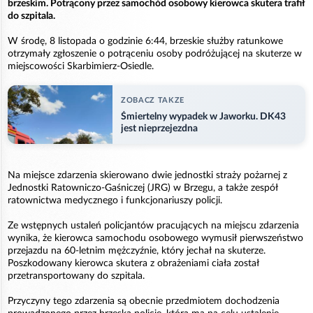
brzeskim. Potrącony przez samochód osobowy kierowca skutera trafił
do szpitala.
W środę, 8 listopada o godzinie 6:44, brzeskie służby ratunkowe
otrzymały zgłoszenie o potrąceniu osoby podróżującej na skuterze w
miejscowości Skarbimierz-Osiedle.
ZOBACZ TAKZE
Śmiertelny wypadek w Jaworku. DK43
jest nieprzejezdna
Na miejsce zdarzenia skierowano dwie jednostki straży pożarnej z
Jednostki Ratowniczo-Gaśniczej (JRG) w Brzegu, a także zespół
ratownictwa medycznego i funkcjonariuszy policji.
Ze wstępnych ustaleń policjantów pracujących na miejscu zdarzenia
wynika, że kierowca samochodu osobowego wymusił pierwszeństwo
przejazdu na 60-letnim mężczyźnie, który jechał na skuterze.
Poszkodowany kierowca skutera z obrażeniami ciała został
przetransportowany do szpitala.
Przyczyny tego zdarzenia są obecnie przedmiotem dochodzenia